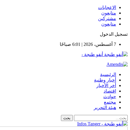
الإعجابات
متابعون
مشتركين
متابعون
تسجيل الدخول
7 أغسطس، 2026 | 6:01 صباحًا
أنفو طنجة -
الرئيسية
أخبار وطنية
أخر الأخبار
اقتصاد
حوادث
مجتمع
هيئة التحرير