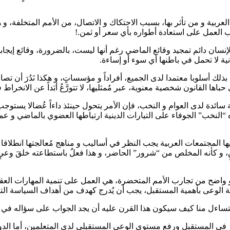
ربية و من تأثر بها، بسبب الاحتكاك و الاتصال، من الأمم المتخلفة، و ه
ب العمل على استعادة أطواره بأي سعر أو ثمن.!
نسان دائم تمجيد وقائع الماضي رغم أنها ليست، بالضرورة، وقائع إيجابي
ية لا تحمل في باطنها أي سوء أو إساءة.
سلوبا معتمدا لدى الجميع، أفراداً و مؤسساتٍ، و هكذا نَدُرَ أن تصادف
حباها القانون شخصية معنوية، عبر مُمثليها، لا تتورَّعُ أبَداً عن الانخر
ائدة لدى العوام و النخب، فإن الأمر يتحول حينئذ داءاً عُضالا يستوجب
النخب” الجوفاء على التيارات الدينية ارتباطها العضوي بالماضي و عمل
نيها المجتمعات العربية يجب النظر في أساليب و مناهج مُعالجتها انطل
ضٍ، و كأنه المخلص من “شرور” الحاضر، و هذا فعلٌ باستطاعته خلقَ وع
واضح من تجارب الأمم المتحضرة، هي العمل على تنمية المهارات العقلية
نمية الوعى بأهمية المستقبل، يجب أن يُدرج كهدف من أهداف السياسة ال
 يتساءل منا كيف سيكون هذا القرن عليه أن يجد الجواب على سؤاله في ا
فكير في المستقبل ورفع مستوى الوعي المستقبلي لدى المتعلمين، أما ال