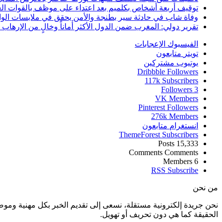
توقيف أربعة أشخاص بكلميم بعد اعتداء على موظف بالقوات ال
وفاة شاب في حادثة سير بطنجة والأمن يحقق في ملابسات الوا
تقرير دولي: المغرب ضمن الدول الأكثر أماناً وخالٍ من الإرهاب منذ أ
الفيسبوك
الإعجابات
تويتر
متابعون
يوتيوب
مشتركين
Dribbble
Followers
117k
Subscribers
Followers
3
VK
Members
Pinterest
Followers
276k
Members
انستغرام
متابعون
ThemeForest
Subscribers
Posts
15,333
Comments
Comments
Members
6
RSS
Subscribe
من نحن
نحن جريدة إلكترونية مستقلة، نسعى إلى تقديم الخبر بكل مهنية ومو
الحقيقة كما هي دون تحريف أو تهويل.