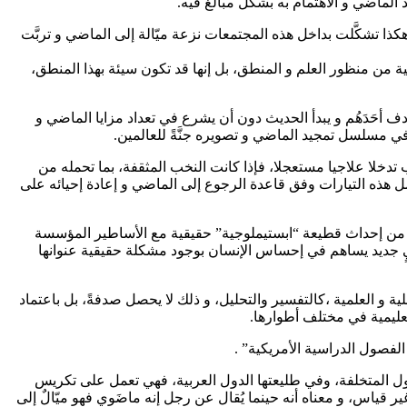
الماضي و الاهتمام به بشكل مبالغ فيه.
كذا تشكَّلت بداخل هذه المجتمعات نزعة ميّالة إلى الماضي و تربَّت
ة من منظور العلم و المنطق، بل إنها قد تكون سيئة بهذا المنطق،
 أحَدَهُم و يبدأ الحديث دون أن يشرع في تعداد مزايا الماضي و
اط في مسلسل تمجيد الماضي و تصويره جنَّةً للعالمين.
 تدخلا علاجيا مستعجلا، فإذا كانت النخب المثقفة، بما تحمله من
 هذه التيارات وفق قاعدة الرجوع إلى الماضي و إعادة إحيائه على
اقا من إحداث قطيعة “ابستيملوجية” حقيقية مع الأساطير المؤسسة
يٍ جديد يساهم في إحساس الإنسان بوجود مشكلة حقيقية عنوانها
 و العلمية ،كالتفسير والتحليل، و ذلك لا يحصل صدفةً، بل باعتماد
تعليمية في مختلف أطوارها.
لفصول الدراسية الأمريكية” .
دول المتخلفة، وفي طليعتها الدول العربية، فهي تعمل على تكريس
ياس، و معناه أنه حينما يُقال عن رجل إنه ماضَوي فهو ميّالٌ إلى