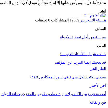
مناهج ماضوية ليس من شأنها إلا إنتاج مجتمعٍ موغل في “بؤس الماضو
انشر
هـــيئة التــحريـر
12369 المشاركات
0 تعليقات
السابق
‫سياسة من أجل تصفية الأجواء‬
التالي
خالد مشبال.. الأستاذ الذي… !
قد يعجبك ايضا
المزيد عن المؤلف
القلم الحر
سدحي يكتب : كل شيء في سور المعكازين !! (*)
آخر الأخبار
أضحية في زمن الكاميرا: حين تصطدم طقوس المخزن بحداثة الدولة
فن و ثقافة