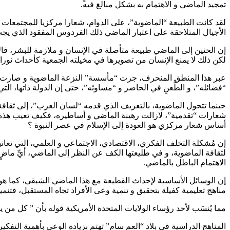
تمجيد الماضي و الاهتمام به بشكل مبالغ فيه.
لقد كانت الطبيعة “الماضوية”، على الدوام، شعارا مركزيا للمجتمعات الع
الأجيال المتلاحقة على اعتبار الماضي ذلك الفردوس المفقود الذي يج
إن الحنين إلى الماضي طبيعة متأصلة في الإنسان و ملازمة للبشر، فالإ
لكن ذلك لا يمنع الإنسان من تصويرها في مخيلته الجمعية كأحداث نوران
عبر هذا المنطق المنحرف، جرت “مأسسة” النزعة الماضوية و صارت بذلك أ
“فضائله”، و الطَّعنِ في الحاضر و “مساوئه”، حتى إن الدولة ذاتها، التي 
حينما تتحول الماضوية، بالتعريف الذي قدمه “لسان العرب”، إلى ثقافة س
شعارات “تقدمية”، لازالت رهينة الماضي و أساطيره، فكيف تعيب هذه “
أساس شعار مركزي هو العودة إلى الإسلام في عصر النبوة ؟
إن مُشكلة التخلف الفكري، الاقتصادي، الاجتماعي و العلمي، التي تعا
لثقافة الماضوية، و في طليعتها الكف عن النظر إلى الماضي، أيِّ ما
الاهتمام الباطل بالماضي.
إن الوسائل الأساسية لإحداث القطيعة مع هذا الماضي الشبقي، كما هو 
مناهج تعليمية كفيلة بتحقيق و تنمية وعى الأفراد تجاه المستقبل، فت
مما يُنسَب لأحد رؤساء الولايات المتحدة الأمريكية قوله بأن ” كل من
المناهج الدراسية في بلاد “العم سام” تهتم بزيادة الوعي بأهمية الت