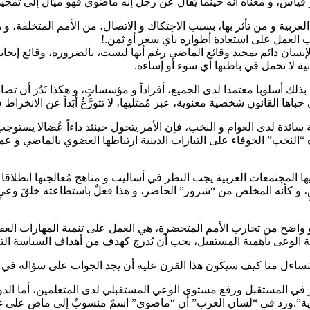
، و معناه أنه حينما يُقال عن رجل إنه ماضَوي فهو ميّالٌ إلى تمجيد 
ربية و من تأثر بها، بسبب الاحتكاك و الاتصال، من الأمم المتخلفة، و ه
ب العمل على استعادة أطواره بأي سعر أو ثمن.!
نسان دائم تمجيد وقائع الماضي رغم أنها ليست، بالضرورة، وقائع إيجابي
ية لا تحمل في باطنها أي سوء أو إساءة.
سلوبا معتمدا لدى الجميع، أفراداً و مؤسساتٍ، و هكذا نَدُرَ أن تصادف
حباها القانون شخصية معنوية، عبر مُمثليها، لا تتورَّعُ أبَداً عن الانخر
ائدة لدى العوام و النخب، فإن الأمر يتحول حينئذ داءاً عُضالا يستوجب
النخب” الجوفاء على التيارات الدينية ارتباطها العضوي بالماضي و عمل
نيها المجتمعات العربية يجب النظر في أساليب و مناهج مُعالجتها انطل
ضٍ، و كأنه المخلص من “شرور” الحاضر، و هذا فعلٌ باستطاعته خلقَ وع
واضح من تجارب الأمم المتحضرة، هي العمل على تنمية المهارات العقلية
نمية الوعى بأهمية المستقبل، يجب أن يُدرج كهدف من أهداف السياسة ال
 يتساءل منا كيف سيكون هذا القرن عليه أن يجد الجواب على سؤاله في ا
فكير في المستقبل ورفع مستوى الوعي المستقبلي لدى المتعلمين، أما ال
ة”.ورد في “لسان العرب” أن “ماضوي” اسمٌ منسوبٌ إلى ماضٍ على غير ق