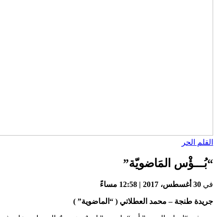
القلم الحر
“بُـــؤْس المَاضويّة”
في
30 أغسطس، 2017 | 12:58 مساءً
جريدة طنجة – محمد العطلاتي ( “الماضوية” )