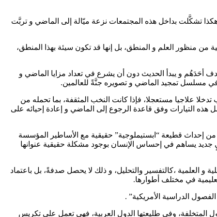
كذا تشكَّلت بداخل هذه المجتمعات نزعة ميّالة إلى الماضي و تربَّت
ة من منظور العلم و المنطق، بل إنها قد تكون سيئة بهذا المنطق،
 أحَدَهُم و يبدأ الحديث دون أن يشرع في تعداد مزايا الماضي و
اط في مسلسل تمجيد الماضي و تصويره جنَّةً للعالمين.
 تدخلا علاجيا مستعجلا، فإذا كانت النخب المثقفة، بما تحمله من
 هذه التيارات وفق قاعدة الرجوع إلى الماضي و إعادة إحيائه على
اقا من إحداث قطيعة “ابستيملوجية” حقيقية مع الأساطير المؤسسة
يٍ جديد يساهم في إحساس الإنسان بوجود مشكلة حقيقية عنوانها
 و العلمية ،كالتفسير والتحليل، و ذلك لا يحصل صدفةً، بل باعتماد
تعليمية في مختلف أطوارها.
لفصول الدراسية الأمريكية” .
دول المتخلفة، وفي طليعتها الدول العربية، فهي تعمل على تكريس