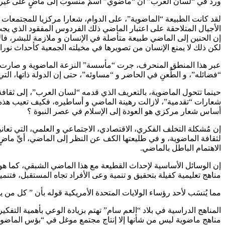
ورد في “لسان العرب” أن “ماضوي” اسمٌ منسوبٌ إلى ماضٍ على غير قياس
لقد كانت الطبيعة “الماضوية”، على الدوام، شعارا مركزيا للمجتمعات الع
الأجيال المتلاحقة على اعتبار الماضي ذلك الفردوس المفقود الذي يج
إن الحنين إلى الماضي طبيعة متأصلة في الإنسان و ملازمة للبشر، فالإ
لكن ذلك لا يمنع الإنسان من تصويرها في مخيلته الجمعية كأحداث نوران
عبر هذا المنطق المنحرف، جرت “مأسسة” النزعة الماضوية و صارت بذلك أ
“فضائله”، و الطَّعنِ في الحاضر و “مساوئه”، حتى إن الدولة ذاتها، التي 
حينما تتحول الماضوية، بالتعريف الذي قدمه “لسان العرب”، إلى ثقافة س
شعارات “تقدمية”، لازالت رهينة الماضي و أساطيره، فكيف تعيب هذه “
أساس شعار مركزي هو العودة إلى الإسلام في عصر النبوة ؟
إن مُشكلة التخلف الفكري، الاقتصادي، الاجتماعي و العلمي، التي تعا
لثقافة الماضوية، و في طليعتها الكف عن النظر إلى الماضي، أيِّ ما
الاهتمام الباطل بالماضي.
إن الوسائل الأساسية لإحداث القطيعة مع هذا الماضي الشبقي، كما هو 
مناهج تعليمية كفيلة بتحقيق و تنمية وعى الأفراد تجاه المستقبل، فت
مما يُنسَب لأحد رؤساء الولايات المتحدة الأمريكية قوله بأن ” كل من
المناهج الدراسية في بلاد “العم سام” تهتم بزيادة الوعي بأهمية الت
مناهج ماضوية ليس من شأنها إلا إنتاج مجتمعٍ موغل في “بؤس الماضوي