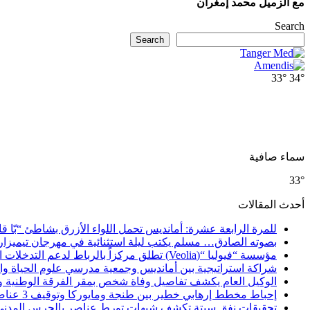
مع الزميل محمد إمغران
Search
Search
33°
34°
سماء صافية
33°
أحدث المقالات
للمرة الرابعة عشرة: أمانديس تحمل اللواء الأزرق بشاطئ “بّا ق
بصوته الصادق… مسلم يكتب ليلة استثنائية في مهرجان تيميزار
مؤسسة “فيوليا “(Veolia) تطلق مركزاً بالرباط لدعم التدخلات الإنسانية في إفريقيا والشرق الأدنى والشرق الأوسط
شراكة استراتيجية بين أمانديس وجمعية مدرسي علوم الحياة والأ
الوكيل العام يكشف تفاصيل وفاة شخص بمقر الفرقة الوطنية 
إحباط مخطط إرهابي خطير بين طنجة ومايوركا وتوقيف 3 عناصر
تحقيقات نفق سبتة تكشف شبهات تورط عناصر بالحرس المدني