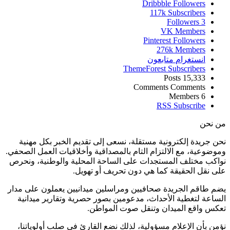
Dribbble
Followers
117k
Subscribers
Followers
3
VK
Members
Pinterest
Followers
276k
Members
انستغرام
متابعون
ThemeForest
Subscribers
Posts
15,333
Comments
Comments
Members
6
RSS
Subscribe
ن نحن
حن جريدة إلكترونية مستقلة، نسعى إلى تقديم الخبر بكل مهنية
موضوعية، مع الالتزام التام بالمصداقية وأخلاقيات العمل الصحفي.
واكب مختلف المستجدات على الساحة المحلية والوطنية، ونحرص
لى نقل الحقيقة كما هي دون تحريف أو تهويل.
ضم طاقم الجريدة صحافيين ومراسلين ميدانيين يعملون على مدار
لساعة لتغطية الأحداث، مدعومين بصور حصرية وتقارير ميدانية
عكس واقع الميدان وتنقل صوت المواطن.
ؤمن بأن الإعلام مسؤولية، لذلك نضع القارئ في صلب أولوياتنا،