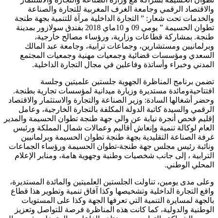
الاقتصاد الرقمي وجامعة الغرف المغربية للتجارة والصناعة
الخدمات تحت شعار: ” التجارة الداخلية مرآة للتنمية بجهة طنجة
تطوان الحسيمة ” يومي 09 و 10ماي 2018 بفندق سولازور بمدينة
نجة. بمشاركة قطاعات وزارية، ورؤساء مصالح خارجية،
برلمانيين ومستشارين، وجماعات ترابية، وجامعة عبد المالك
لسعدي ومؤسسات قضائية وجمعيات مهنية وجمعيات المجتمع
لمدني وخبراء وأساتذة وفاعلين في مجال التجارة الداخلية.
ضمن برنامج المناظرة الجهوية جلستين علميتين وجلسة
فتتاحيةومائدة مستديرة وزيارة ميدانية لمؤسسات تجارية بطنجة.
حضر أشغالها السادة: وزير الصناعة والتجارة والاستثمار والاقتصاد
لرقمي والسيدة كاتبة الدولة المكلفة بالتجارة الخارجية، وعامل
قليم فحص أنجرة نيابة عن والي جهة طنجة تطوان الحسيمة والمدير
لعام لوكالة تنمية وإنعاش أقاليم وعمالات شمال المملكة ورئيس
رفة الصناعة التقليدية بجهة طنجة تطوان الحسيمة وبرلمانيين
نائبة رئيس مجلس جهة طنجة-تطوان الحسيمة ورؤساء الجماعات
لترابية ، إلى جانب شخصيات وطنية وجهوية هامة، ومنابر الإعلام
لمحلي الوطني.
على مدى يومين، تناولت الجلستين العلميتين والمائدة المستديرة،
اقع التجارة الداخلية وتشخيصها وكذا آفاق تنمية وتطوير هذا قطاع
الجهة لمسايرة التنمية التي تعرفها الجهة وكذا على المستويات
لوطنية والدولية، كما كانت هذه المناظرة فرصة للتواصل وتعزيز