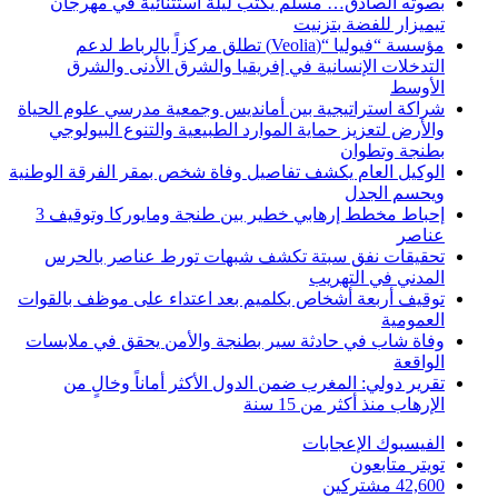
بصوته الصادق… مسلم يكتب ليلة استثنائية في مهرجان
تيميزار للفضة بتزنيت
مؤسسة “فيوليا “(Veolia) تطلق مركزاً بالرباط لدعم
التدخلات الإنسانية في إفريقيا والشرق الأدنى والشرق
الأوسط
شراكة استراتيجية بين أمانديس وجمعية مدرسي علوم الحياة
والأرض لتعزيز حماية الموارد الطبيعية والتنوع البيولوجي
بطنجة وتطوان
الوكيل العام يكشف تفاصيل وفاة شخص بمقر الفرقة الوطنية
ويحسم الجدل
إحباط مخطط إرهابي خطير بين طنجة ومايوركا وتوقيف 3
عناصر
تحقيقات نفق سبتة تكشف شبهات تورط عناصر بالحرس
المدني في التهريب
توقيف أربعة أشخاص بكلميم بعد اعتداء على موظف بالقوات
العمومية
وفاة شاب في حادثة سير بطنجة والأمن يحقق في ملابسات
الواقعة
تقرير دولي: المغرب ضمن الدول الأكثر أماناً وخالٍ من
الإرهاب منذ أكثر من 15 سنة
الفيسبوك
الإعجابات
تويتر
متابعون
42,600
مشتركين