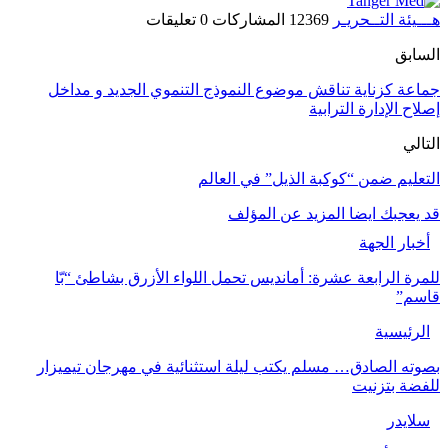
ـــيئة التــحريـر
12369 المشاركات
0 تعليقات
لسابق
ماعة كزناية تناقش موضوع النموذج التنموي الجديد و مداخل
صلاح الإدارة الترابية
لتالي
لتعليم ضمن “كوكبة الذيل” في العالم
د يعجبك ايضا
المزيد عن المؤلف
أخبار الجهة
لمرة الرابعة عشرة: أمانديس تحمل اللواء الأزرق بشاطئ “بّا
اسم”
الرئيسية
صوته الصادق… مسلم يكتب ليلة استثنائية في مهرجان تيميزار
لفضة بتزنيت
سلايدر