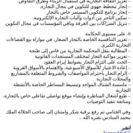
 تعزيز الثقافة التجارية في استقبال الزبناء وطرق التفاوض.
 إنجاز مخطط جهوي للتكوين في مجال التجارة.
 إنجاز برنامج للتكوين المستمر خاص بالتجار
 تمكين التاجر من أدوات وآليات التجارة الإلكترونية.
 تنزيل الشراكات بين الغرفة وباقي المؤسسات في مجال التكوين.
ى مستوى الحكامة
 تعزيز التنافسية الخاصة بالتجار الصغار، في موازاة مع الفضاءات
لتجارية الكبرى
 المطالبة بنقل المحكمة التجارية من فاس إلى طنجة
 تعزيز مواكبة التجار لمختلف المستجدات القانونية
 الحث على التزام التجار بضوابط إبرام العقود
 إعادة الاعتبار للأسواق الأسبوعية، والاهتمام بالأسواق القروية
 إلزام التجار باحترام المواصفات والشروط المتعلقة بالمشاريع
المحلات التجارية
 ماسسة الشباك المواحد وتبسيط المساطر الخاصة بالأنشطة
لتجارية
 طبع أشغال المناظرة وإنشاء موقع تواصلي تفاعلي خاص بالتجارة،
متابعة نتفيذ التوصيات
في الختامي تم رفع برقية شكر وامتنان إلى صاحب الجلالة الملك
حمد السادس نصره الله ..
نشر