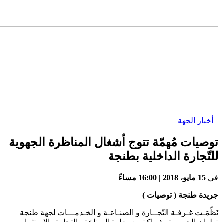
أخبار الجهة
وصيات مُهمّة تتوج أشغال المناظرة الجهوية
لتّجارة الداخلية بطنجة
ي
15 مايو، 2018 | 16:00 مساءً
ريدة طنجة ( توصيات )
َظّمَـت غـرفـة التّجــارة و الصنـاعـة و الخـدمـــات لجهة طنجة
طوان الحسيمة بشراكة مع وزارة الصناعة والتجارة والاستثمار