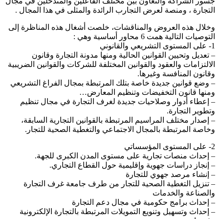
سور الشراكة والتعاون بين مختلف الفاعلين والمتدخلين في مجال
لتجارة ، ومنصة لعرض التجارب الرائدة والمثلى في هذا المجال .
خلال هذه العروض والمناقشات، خلصت أشغال هذه المناظرة إلى
لتوصيات التالية همت 6 محاور أساسية وهي :
مستوى التشريعي والقانوني
 تعديل وتحيين القوانين الحالية ومنها مدونة التجارة وقانون
لالتزامات والعقود والقوانين المختلفة للشركات والقوانين الضريبية
قانون المنافسة وغيرها.
 وضع قوانين جديدة خاصة بتلك المرتبطة بمجال الفراغ التشريعي
منها قانون التخفيضات وتنظيم المعارض…
 إعطاء أدوار وصلاحيات جديدة لغرف التجارة في مجال تنظيم
تطوير التجارة.
 إصدار مختلف المراسيم المرتبطة بالقوانين التجارية السابقة،
خاصة المرتبطة بالمجال الاجتماعي والتغطية الصحية للتجار.
 المستوى المؤسساتي
 إحداث منصات تجارية على مستوى المدن الكبرى للجهة.
 إنجاز دراسات جهوية وإقليمية حول القطاع التجاري.
 إنشاء مرصد جهوي للتجارة
 تنزيل التغطية الصحية للتجار من طرف جامعة غرف التجارة
الصناعة والخدمات
 إحداث برامج حكومية في مجال دعم التجارة
 إحداث وتسهيل وتنويع التمويلات المرتبطة بالتجارة الإلكترونية