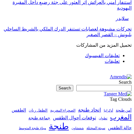
ستنفار أمني بالعرائش إثر العثور على جثة رضيع داخل المقبرة
ليهودية
سلايدر
حركات مشبوهة لعصابات تستنفر الدرك الملكي بالشريط الساحلي
ليونش – القصر الصغير
حميل المزيد من المشاركات
تعليقات الفيسبوك
تعليقات
Searc
Search
Tag Cloud
اتحاد طنجة
الطقس
من طنجة
الطفل ريان
الصحراء المغربية
أوكرانيا
لمغرب
توقعات أحوال الطقس
جماعة طنجة
تطوان
طنجة
الة الطقس
سبتة المحتلة
ميناء طنجة المتوسط
شفشاون