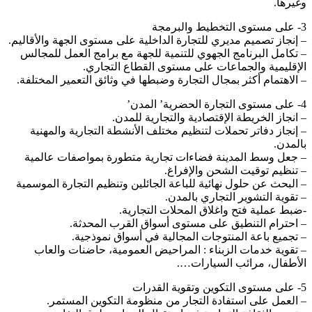
غيرها.
ستوى التخطيط والبرمجة
 إنجاز تصميم مديري للتجارة الداخلية على مستوى الجهة والأقاليم.
 تكامل البرنامج الجهوي للتنمية للجهة مع برامج العمل للمجالس
لإقليمية والجماعات على مستوى القطاع التجاري.
 الاهتمام أكثر بمجال التجارة وضبطها في وثائق التعمير المختلفة.
توى التجارة الحضرية’ المدن’
 انجاز الخريطة الإقتصادية والتجارية للمدن.
 إنجاز دفاتر تحملات لتنظيم مختلف الأنشطة التجارية والمهنية
المدن.
 جعل وسط المدينة فضاءات تجارية متطورة بمواصفات عالمية
 تنظيم توقيت الشحن والإفراغ.
 البحث عن حلول نهائية للباعة الجائلين وتنظيم التجارة الموسمية
 تقوية التشوير التجاري بالمدن.
ضبط عملية فتح واغلاق المحلات التجارية.
 احترام التنطيق على مستوى أسواق القرب المحدثة.
 تجميع باعة المنتوجات المجالية في أسواق نموذجية.
 تقوية خدمات الزبناء : المراحيض العمومية، حاضنات والعاب
لأطفال، مرائب السيارات….
توى التكوين وتقوية القدرات
 العمل على استفادة التجار من منظومة التكوين المستمر.