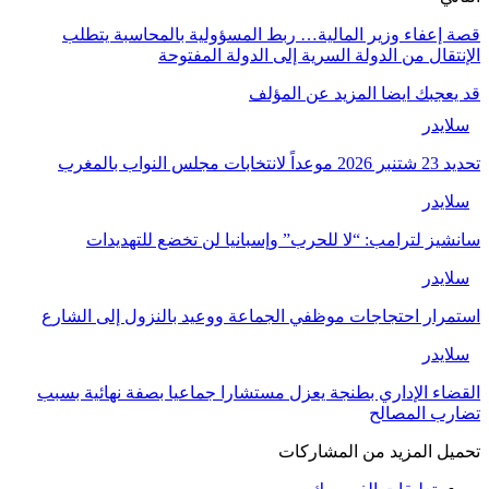
صة إعفاء وزير المالية… ربط المسؤولية بالمحاسبة يتطلب
لإنتقال من الدولة السرية إلى الدولة المفتوحة
د يعجبك ايضا
المزيد عن المؤلف
سلايدر
يد 23 شتنبر 2026 موعداً لانتخابات مجلس النواب بالمغرب
سلايدر
انشيز لترامب: “لا للحرب” وإسبانيا لن تخضع للتهديدات
سلايدر
ستمرار احتجاجات موظفي الجماعة ووعيد بالنزول إلى الشارع
سلايدر
لقضاء الإداري بطنجة يعزل مستشارا جماعيا بصفة نهائية بسبب
ضارب المصالح
حميل المزيد من المشاركات