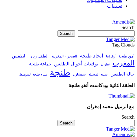
تعليقات الفيسبوك
تعليقات
Searc
Search
Tag Cloud
اتحاد طنجة
الطقس
من طنجة
الطفل ريان
الصحراء المغربية
أوكرانيا
لمغرب
توقعات أحوال الطقس
جماعة طنجة
تطوان
طنجة
الة الطقس
سبتة المحتلة
ميناء طنجة المتوسط
شفشاون
لحلقة الثانية بودكاست أنفو طنجة
ع الزميل محمد إمغران
Searc
Search