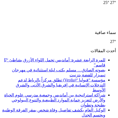
25°
27
ماء صافية
27
حدث المقالات
للمرة الرابعة عشرة: أمانديس تحمل اللواء الأزرق بشاطئ “بّا
قاسم”
بصوته الصادق… مسلم يكتب ليلة استثنائية في مهرجان
تيميزار للفضة بتزنيت
مؤسسة “فيوليا “(Veolia) تطلق مركزاً بالرباط لدعم
التدخلات الإنسانية في إفريقيا والشرق الأدنى والشرق
الأوسط
شراكة استراتيجية بين أمانديس وجمعية مدرسي علوم الحياة
والأرض لتعزيز حماية الموارد الطبيعية والتنوع البيولوجي
بطنجة وتطوان
الوكيل العام يكشف تفاصيل وفاة شخص بمقر الفرقة الوطنية
ويحسم الجدل