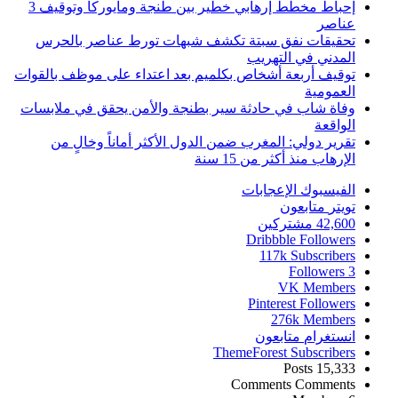
إحباط مخطط إرهابي خطير بين طنجة ومايوركا وتوقيف 3
عناصر
تحقيقات نفق سبتة تكشف شبهات تورط عناصر بالحرس
المدني في التهريب
توقيف أربعة أشخاص بكلميم بعد اعتداء على موظف بالقوات
العمومية
وفاة شاب في حادثة سير بطنجة والأمن يحقق في ملابسات
الواقعة
تقرير دولي: المغرب ضمن الدول الأكثر أماناً وخالٍ من
الإرهاب منذ أكثر من 15 سنة
الفيسبوك
الإعجابات
تويتر
متابعون
42,600
مشتركين
Dribbble
Followers
117k
Subscribers
Followers
3
VK
Members
Pinterest
Followers
276k
Members
انستغرام
متابعون
ThemeForest
Subscribers
Posts
15,333
Comments
Comments