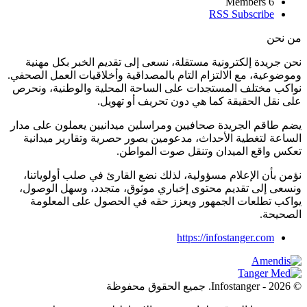
Members
6
RSS
Subscribe
ن نحن
حن جريدة إلكترونية مستقلة، نسعى إلى تقديم الخبر بكل مهنية
موضوعية، مع الالتزام التام بالمصداقية وأخلاقيات العمل الصحفي.
واكب مختلف المستجدات على الساحة المحلية والوطنية، ونحرص
لى نقل الحقيقة كما هي دون تحريف أو تهويل.
ضم طاقم الجريدة صحافيين ومراسلين ميدانيين يعملون على مدار
لساعة لتغطية الأحداث، مدعومين بصور حصرية وتقارير ميدانية
عكس واقع الميدان وتنقل صوت المواطن.
ؤمن بأن الإعلام مسؤولية، لذلك نضع القارئ في صلب أولوياتنا،
نسعى إلى تقديم محتوى إخباري موثوق، متجدد، وسهل الوصول،
واكب تطلعات الجمهور ويعزز حقه في الحصول على المعلومة
لصحيحة.
https://infostanger.com
2 - Infostanger. جميع الحقوق محفوظة