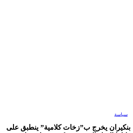
سياسة
نكيران يخرج ب”زخات كلامية” ينطبق على