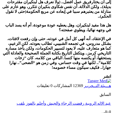
لى أن يختارفريق عمل أفضل.. (ولا نعرف هل لبنكيران مقترحات
ديلة).. ولكن الدلالة، أن نفس شكاوى بنكيران تتكرر، وهو عازم على
نازلة من يعتبرهم سببا في إبعاده عن مربع الحكومة(حتى لا نقول
لحكم)..
ل هذا مفيد لبنكيران، وهل يعطيه عودة موعودة، أم أنه يسد الباب
ي وجهه نهائيا، ويطوي صفحته؟
ي الإعتقاد، أنه أنهى كل أمل في عودته، حتى وإن رفعت لافتات،
شكل مدروس، في تجمعه الشبيبي، تطالب بعودته. لكن الزعيم،
ما هو متعارف عليه، لا يعود لتسيير الحكومات، ولكن يأخذ مساره
لتاريخي كرمز.. ويتكفل التاريخ بكتابة الجملة الصحيحة والعادلة التي
ستحقها، أو يكنسه منها كنسا. الباقي من كلامه، كان “زخات
لامية”.. لكنها في وقت حساس، وفي زمن هو “الضحى”.. نهارا
هارا.. فكيف سيكون مساء خصومه!
نشر
ـــيئة التــحريـر
12369 المشاركات
0 تعليقات
لسابق
بد الإله الرويبة رفضت الرجاء والجيش وأحلم بالفوز بلقب
لتالي