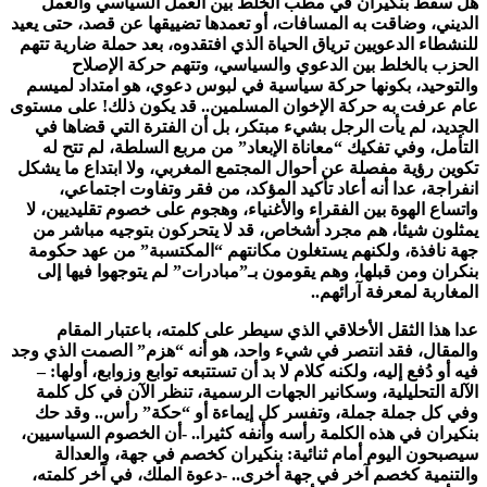
ل سقط بنكيران في مطب الخلط بين العمل السياسي والعمل
لديني، وضاقت به المسافات، أو تعمدها تضييقها عن قصد، حتى يعيد
لنشطاء الدعويين ترياق الحياة الذي افتقدوه، بعد حملة ضارية تتهم
لحزب بالخلط بين الدعوي والسياسي، وتتهم حركة الإصلاح
التوحيد، بكونها حركة سياسية في لبوس دعوي، هو امتداد لميسم
ام عرفت به حركة الإخوان المسلمين.. قد يكون ذلك! على مستوى
لجديد، لم يأت الرجل بشيء مبتكر، بل أن الفترة التي قضاها في
لتأمل، وفي تفكيك “معاناة الإبعاد” من مربع السلطة، لم تتح له
كوين رؤية مفصلة عن أحوال المجتمع المغربي، ولا ابتداع ما يشكل
نفراجة، عدا أنه أعاد تأكيد المؤكد، من فقر وتفاوت اجتماعي،
اتساع الهوة بين الفقراء والأغنياء، وهجوم على خصوم تقليديين، لا
مثلون شيئا، هم مجرد أشخاص، قد لا يتحركون بتوجيه مباشر من
هة نافذة، ولكنهم يستغلون مكانتهم “المكتسبة” من عهد حكومة
نكران ومن قبلها، وهم يقومون بـ”مبادرات” لم يتوجهوا فيها إلى
لمغاربة لمعرفة آرائهم..
دا هذا الثقل الأخلاقي الذي سيطر على كلمته، باعتبار المقام
المقال، فقد انتصر في شيء واحد، هو أنه “هزم” الصمت الذي وجد
يه أو دُفع إليه، ولكنه كلام لا بد أن تستتبعه توابع وزوابع، أولها: –
لآلة التحليلية، وسكانير الجهات الرسمية، تنظر الآن في كل كلمة
في كل جملة جملة، وتفسر كل إيماءة أو “حكة” رأس.. وقد حك
نكيران في هذه الكلمة رأسه وأنفه كثيرا.. -أن الخصوم السياسيين،
يصبحون اليوم أمام ثنائية: بنكيران كخصم في جهة، والعدالة
التنمية كخصم آخر في جهة أخرى.. -دعوة الملك، في آخر كلمته،