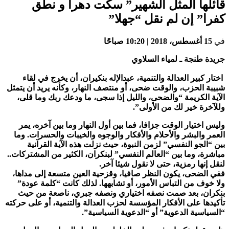
ائلها المثل الشهير” سكت دهرا و نطق
فرا” إن لم نقل “جهلا”
ي
15 أغسطس، 2018 | 10:20 صباحًا
ريدة طنجة ـ لمياء السلاوي
ختار كبير العدالة والتنمية، عبدالإله بنكيران، أن يخرج في لقاء
بيبة الحزب، والوقت ضحى، أو منتصف النهار، وكأنه يريد أن يتمثل
لآية الكريمة “والضحى، والليل إذا سجى، ما ودعك ربك وما قلى،
للآخرة خير لك من الأولى”.
ليس اختيار الوقت جزافا، فما بين أول النهار وما بين آخره، يمر
لعمر والبشر والأحلام والأفكار والوجوه والخيبات والحسرات. وما
ين “الجو النفسي” لزمن النبوة، حيث نزلت هذه الآية القرآنية
باشرة، وما بين “العالم النفسي” لبنكران، الكثير من المشتركات..
نقل إنها رمزية، حتى لا نقول شيئا آخر.
في الضحى، يكون النظر صافيا، وقزحية العين متسعة إلى مداها،
لا خوف من التباس الأمور، أو تشابهها. لذلك كانت “كلمة عودة”
نكران، بعد صمت نصفه اختياري ونصفه جبري، ناصعة من حيث
أكيدها على الأفكار المؤسسة لحزب العدالة والتنمية، أو على حركته
السياسية الدعوية” أو “الدعوية السياسية”.