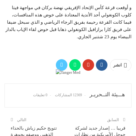
و أوقعت قرعة كأس الإتحاد الإفريقي نهضة بركان في مواجهة فيتا
كلوب الكونغولي أحد الأندية المعتادة على خوض هذه المنافسات،
فيما كانت القرعة رحيمة بفريق الرجاء الرياضي و الذي سبحل ضيفا
على فريق كارا برازافيل الكونغولي ذهابا قبل خوض لقاء الإياب بالدار
البيضاء يوم 23 شتنبر الجاري.
انشر
هـــيئة التــحريـر
12369 المشاركات
0 تعليقات
السابق
التالي
قريبا … إصدار جديد لشركة
تتويج حكيم زياش بالحذاء
جوجل الأمريكية من نظارات
الذهبي ووصفه بجوهرة