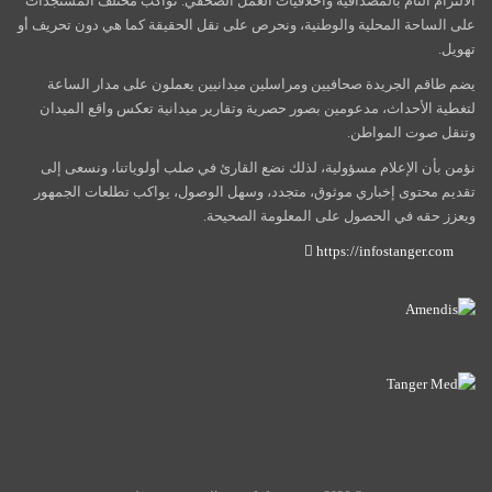
الالتزام التام بالمصداقية وأخلاقيات العمل الصحفي. نواكب مختلف المستجدات
على الساحة المحلية والوطنية، ونحرص على نقل الحقيقة كما هي دون تحريف أو
تهويل.
يضم طاقم الجريدة صحافيين ومراسلين ميدانيين يعملون على مدار الساعة
لتغطية الأحداث، مدعومين بصور حصرية وتقارير ميدانية تعكس واقع الميدان
وتنقل صوت المواطن.
نؤمن بأن الإعلام مسؤولية، لذلك نضع القارئ في صلب أولوياتنا، ونسعى إلى
تقديم محتوى إخباري موثوق، متجدد، وسهل الوصول، يواكب تطلعات الجمهور
ويعزز حقه في الحصول على المعلومة الصحيحة.
https://infostanger.com