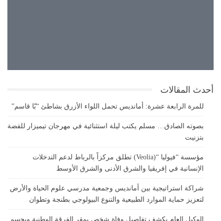
28°
غيوم متقطعة
27°
28°
أحدث المقالات
للمرة الرابعة عشرة: أمانديس تحمل اللواء الأزرق بشاطئ “بّا قاسم”
بصوته الصادق… مسلم يكتب ليلة استثنائية في مهرجان تيميزار للفضة
بتزنيت
مؤسسة “فيوليا “(Veolia) تطلق مركزاً بالرباط لدعم التدخلات
الإنسانية في إفريقيا والشرق الأدنى والشرق الأوسط
شراكة استراتيجية بين أمانديس وجمعية مدرسي علوم الحياة والأرض
لتعزيز حماية الموارد الطبيعية والتنوع البيولوجي بطنجة وتطوان
الوكيل العام يكشف تفاصيل وفاة شخص بمقر الفرقة الوطنية ويحسم