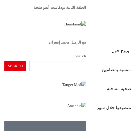
الحلقة الثانية بودكاست أنفو طنجة
مع الزميل محمد إمغران
 يروج حول
Search
SEARCH
 متشبة بمضامين
 صحية مفاجئة
يستضيفها خلال شهر