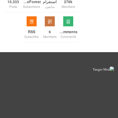
276k
انستغرام
ThemeForest
15,333
Members
متابعون
Subscribers
Posts
RSS
6
Comments
Subscribe
Members
Comments