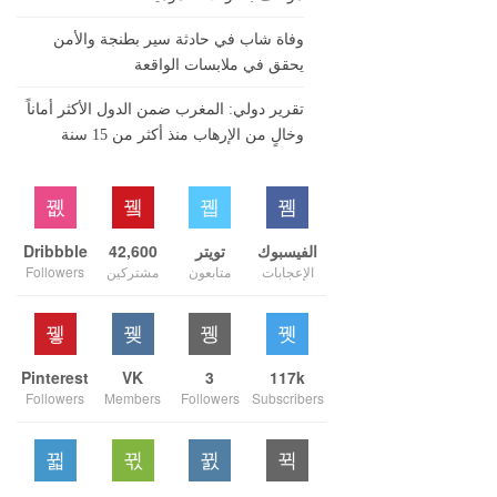
وفاة شاب في حادثة سير بطنجة والأمن
يحقق في ملابسات الواقعة
تقرير دولي: المغرب ضمن الدول الأكثر أماناً
وخالٍ من الإرهاب منذ أكثر من 15 سنة
الفيسبوك
تويتر
42,600
Dribbble
الإعجابات
متابعون
مشتركين
Followers
Pinterest
VK
3
117k
Followers
Members
Followers
Subscribers