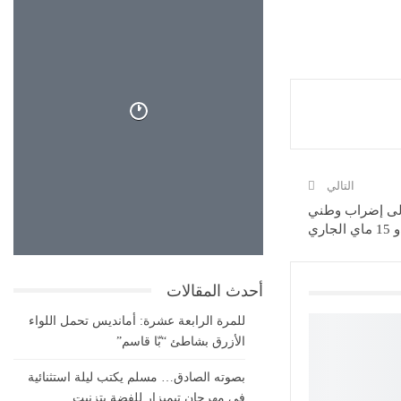
26°
التالي
إلى إضراب وطني
غيوم متقطعة
26°
26°
أحدث المقالات
للمرة الرابعة عشرة: أمانديس تحمل اللواء
الأزرق بشاطئ “بّا قاسم”
بصوته الصادق… مسلم يكتب ليلة استثنائية
في مهرجان تيميزار للفضة بتزنيت