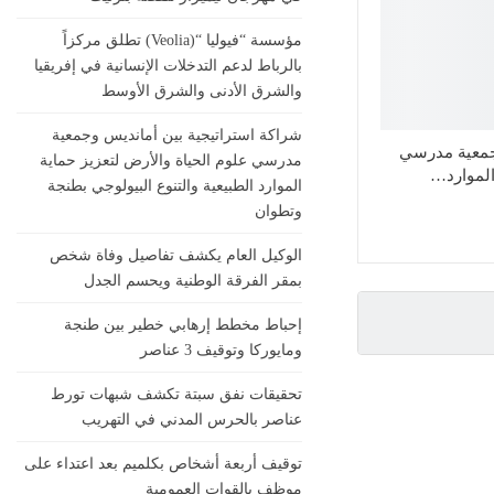
مؤسسة “فيوليا “(Veolia) تطلق مركزاً
بالرباط لدعم التدخلات الإنسانية في إفريقيا
والشرق الأدنى والشرق الأوسط
شراكة استراتيجية بين أمانديس وجمعية
وجمعية مدرسي
مدرسي علوم الحياة والأرض لتعزيز حماية
الموارد…
الموارد الطبيعية والتنوع البيولوجي بطنجة
وتطوان
الوكيل العام يكشف تفاصيل وفاة شخص
بمقر الفرقة الوطنية ويحسم الجدل
إحباط مخطط إرهابي خطير بين طنجة
ومايوركا وتوقيف 3 عناصر
تحقيقات نفق سبتة تكشف شبهات تورط
عناصر بالحرس المدني في التهريب
توقيف أربعة أشخاص بكلميم بعد اعتداء على
موظف بالقوات العمومية