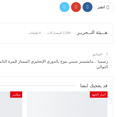
انشر
هـــيئة التــحريـر
12369 المشاركات
0 تعليقات
السابق
رسميا .. مانشستر سيتي يتوج بالدوري الإنجليزي الممتاز للمرة الثان
التوالي
قد يعجبك ايضا
أخبار الجهة
سلايدر