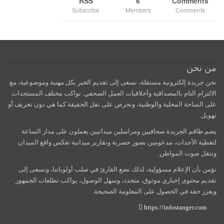
RSS
6
Comments
Subscribe
Members
Comments
من نحن
نحن جريدة إلكترونية مستقلة، نسعى إلى تقديم الخبر بكل مهنية وموضوعية، مع
الالتزام التام بالمصداقية وأخلاقيات العمل الصحفي. نواكب مختلف المستجدات
على الساحة المحلية والوطنية، ونحرص على نقل الحقيقة كما هي دون تحريف أو
تهويل.
يضم طاقم الجريدة صحافيين ومراسلين ميدانيين يعملون على مدار الساعة
لتغطية الأحداث، مدعومين بصور حصرية وتقارير ميدانية تعكس واقع الميدان
وتنقل صوت المواطن.
نؤمن بأن الإعلام مسؤولية، لذلك نضع القارئ في صلب أولوياتنا، ونسعى إلى
تقديم محتوى إخباري موثوق، متجدد، وسهل الوصول، يواكب تطلعات الجمهور
ويعزز حقه في الحصول على المعلومة الصحيحة.
https://infostanger.com