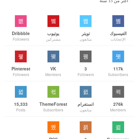
أكثر من 15 سنة
الفيسبوك
تويتر
يوتيوب
Dribbble
الإعجابات
متابعون
مشتركين
Followers
Pinterest
VK
3
117k
Followers
Members
Followers
Subscribers
276k
انستغرام
ThemeForest
15,333
Members
متابعون
Subscribers
Posts