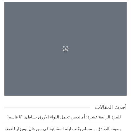
34°
سماء صافية
34°
34°
أحدث المقالات
للمرة الرابعة عشرة: أمانديس تحمل اللواء الأزرق بشاطئ “بّا قاسم”
بصوته الصادق… مسلم يكتب ليلة استثنائية في مهرجان تيميزار للفضة