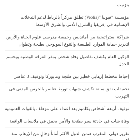
بتزنيت
مؤسسة “فيوليا “(Veolia) تطلق مركزاً بالرباط لدعم التدخلات
الإنسانية في إفريقيا والشرق الأدنى والشرق الأوسط
شراكة استراتيجية بين أمانديس وجمعية مدرسي علوم الحياة والأرض
لتعزيز حماية الموارد الطبيعية والتنوع البيولوجي بطنجة وتطوان
الوكيل العام يكشف تفاصيل وفاة شخص بمقر الفرقة الوطنية ويحسم
الجدل
إحباط مخطط إرهابي خطير بين طنجة ومايوركا وتوقيف 3 عناصر
تحقيقات نفق سبتة تكشف شبهات تورط عناصر بالحرس المدني في
التهريب
توقيف أربعة أشخاص بكلميم بعد اعتداء على موظف بالقوات العمومية
وفاة شاب في حادثة سير بطنجة والأمن يحقق في ملابسات الواقعة
تقرير دولي: المغرب ضمن الدول الأكثر أماناً وخالٍ من الإرهاب منذ