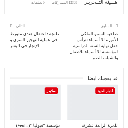
هـــيئة التــحريـر
12369 المشاركات
0 تعليقات
السابق
التالي
صاحبة السمو الملكي
طنجة : اعتقال هندي متورط
الأميرة للا أسماء تترأس
في عملية التهجير السري و
حفل نهاية السنة الدراسية
الإتجار في البشر
لمؤسسة للا أسماء للأطفال
والشباب الصم
قد يعجبك ايضا
أخبار الجهة
سلايدر
للمرة الرابعة عشرة:
مؤسسة “فيوليا “(Veolia)