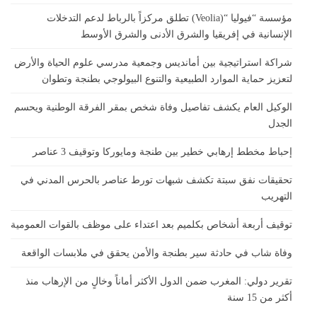
مؤسسة “فيوليا “(Veolia) تطلق مركزاً بالرباط لدعم التدخلات
الإنسانية في إفريقيا والشرق الأدنى والشرق الأوسط
شراكة استراتيجية بين أمانديس وجمعية مدرسي علوم الحياة والأرض
لتعزيز حماية الموارد الطبيعية والتنوع البيولوجي بطنجة وتطوان
الوكيل العام يكشف تفاصيل وفاة شخص بمقر الفرقة الوطنية ويحسم
الجدل
إحباط مخطط إرهابي خطير بين طنجة ومايوركا وتوقيف 3 عناصر
تحقيقات نفق سبتة تكشف شبهات تورط عناصر بالحرس المدني في
التهريب
توقيف أربعة أشخاص بكلميم بعد اعتداء على موظف بالقوات العمومية
وفاة شاب في حادثة سير بطنجة والأمن يحقق في ملابسات الواقعة
تقرير دولي: المغرب ضمن الدول الأكثر أماناً وخالٍ من الإرهاب منذ
أكثر من 15 سنة