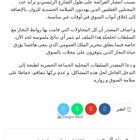
بسبب انتشار الفراشة على طول الشارع الرئيسي،و تزايد عدد
المختلين العقليين الذين يهددون السلامة الجسدية للزوار، بالإضافة
إلى إغلاق أبواب السوق في أوقات غير مناسبة.
و اضاف المصدر أن كل المحاولات التي قامت بها روابط التجار مع
السلطات لحلحلة هذا الملف لم تثمر أي نتائج ملموسة لحد الأن،
خاصة فيما يتعلق بتحرير الملك العمومي الذي يبقى هاجسا يؤرق
حياة التجار الذين يتوفرون على محلات بالسوق.
و دعا المصدر السلطات المحلية الجماعة الحضرية لطنجة إلى
التدخل العاجل لحل هذه المشاكل، و عدم تركها تتفاقم، حفاظا على
سلامة السوق و زواره.
انشر
هـــيئة التــحريـر
12369 المشاركات
0 تعليقات