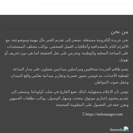
من نحن
نحن جريدة إلكترونية مستقلة، نسعى إلى تقديم الخبر بكل مهنية وموضوعية، مع
الالتزام التام بالمصداقية وأخلاقيات العمل الصحفي. نواكب مختلف المستجدات
على الساحة المحلية والوطنية، ونحرص على نقل الحقيقة كما هي دون تحريف أو
تهويل.
يضم طاقم الجريدة صحافيين ومراسلين ميدانيين يعملون على مدار الساعة
لتغطية الأحداث، مدعومين بصور حصرية وتقارير ميدانية تعكس واقع الميدان
وتنقل صوت المواطن.
نؤمن بأن الإعلام مسؤولية، لذلك نضع القارئ في صلب أولوياتنا، ونسعى إلى
تقديم محتوى إخباري موثوق، متجدد، وسهل الوصول، يواكب تطلعات الجمهور
ويعزز حقه في الحصول على المعلومة الصحيحة.
https://infostanger.com