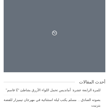
31°
سماء صافية
31°
33°
أحدث المقالات
للمرة الرابعة عشرة: أمانديس تحمل اللواء الأزرق بشاطئ “بّا قاسم”
بصوته الصادق… مسلم يكتب ليلة استثنائية في مهرجان تيميزار للفضة
بتزنيت