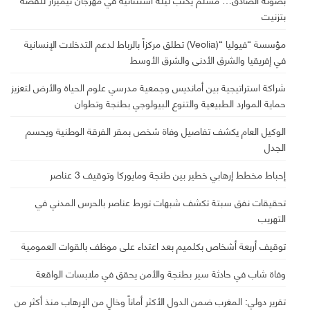
بتزنيت
مؤسسة “فيوليا “(Veolia) تطلق مركزاً بالرباط لدعم التدخلات الإنسانية
في إفريقيا والشرق الأدنى والشرق الأوسط
شراكة استراتيجية بين أمانديس وجمعية مدرسي علوم الحياة والأرض لتعزيز
حماية الموارد الطبيعية والتنوع البيولوجي بطنجة وتطوان
الوكيل العام يكشف تفاصيل وفاة شخص بمقر الفرقة الوطنية ويحسم
الجدل
إحباط مخطط إرهابي خطير بين طنجة ومايوركا وتوقيف 3 عناصر
تحقيقات نفق سبتة تكشف شبهات تورط عناصر بالحرس المدني في
التهريب
توقيف أربعة أشخاص بكلميم بعد اعتداء على موظف بالقوات العمومية
وفاة شاب في حادثة سير بطنجة والأمن يحقق في ملابسات الواقعة
تقرير دولي: المغرب ضمن الدول الأكثر أماناً وخالٍ من الإرهاب منذ أكثر من