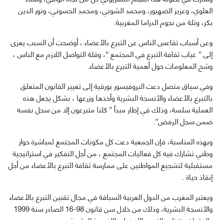
العلوي، وعزيز الضهيور، ومحمد الشوبي، ومحمد الحسوني، ونور الدين
بكر، وتلة من نجوم الدراما المغربية.
وعن أسباب تقاعس الناس عن التبرع بالأعضاء ، أوضحت أن السبب يعزى
إلى ” غياب ثقافة التبرع في المجتمع “، وقلة التواصل اللازم مع الناس ،
وشح المعلومات حول أهمية التبرع بالأعضاء.
وفي سياق متصل دعت البروفيسور بورقية إلى تغيير القانون المتعلق
بالتبرع بالأعضاء والأنسجة البشرية وأخذها وزرعها ، بشكل يجعل هذه
العملية سلسة، وذلك في إطار مبدأ ” كلنا متبرعون إلا من سجل نفسه
ضمن سجل الرفض”.
وبهذه المناسبة، فإن الجمعية دعت كل مكونات المجتمع لمباشرة حوار
وطني تشارك فيه كل فعاليات المجتمع ، من أجل التفكير في استراتيجية
مستقبلية لتشجيع المواطنين على ممارسة ثقافة التبرع بالأعضاء من أجل
إنقاذ حياة .
ويعتبر المغرب من الدول العربية السباقة في مجال تقنين التبرع بالأعضاء
والأنسجة البشرية، وذلك من خلال سن قانون 98-16 الصادر سنة 1999
والمتعلق بتنظيم التبرع بالأعضاء والأنسجة البشرية.