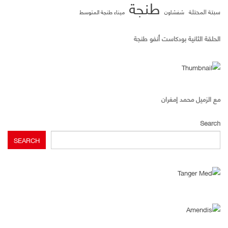
طنجة
سبتة المحتلة
ميناء طنجة المتوسط
شفشاون
الحلقة الثانية بودكاست أنفو طنجة
مع الزميل محمد إمغران
Search
SEARCH