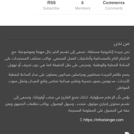
RSS
6
Comments
Subscribe
Members
Comments
من نحن
نحن جريدة إلكترونية مستقلة، نسعى إلى تقديم الخبر بكل مهنية وموضوعية، مع
الالتزام التام بالمصداقية وأخلاقيات العمل الصحفي. نواكب مختلف المستجدات على
الساحة المحلية والوطنية، ونحرص على نقل الحقيقة كما هي دون تحريف أو تهويل.
يضم طاقم الجريدة صحافيين ومراسلين ميدانيين يعملون على مدار الساعة لتغطية
الأحداث، مدعومين بصور حصرية وتقارير ميدانية تعكس واقع الميدان وتنقل صوت
المواطن.
نؤمن بأن الإعلام مسؤولية، لذلك نضع القارئ في صلب أولوياتنا، ونسعى إلى
تقديم محتوى إخباري موثوق، متجدد، وسهل الوصول، يواكب تطلعات الجمهور ويعزز
حقه في الحصول على المعلومة الصحيحة.
https://infostanger.com