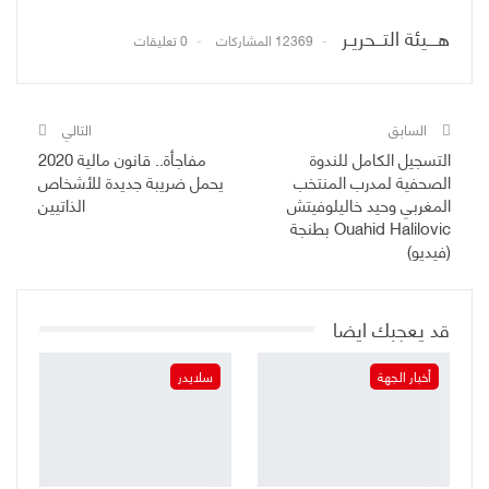
هـــيئة التــحريـر
12369 المشاركات
0 تعليقات
السابق
التالي
التسجيل الكامل للندوة
مفاجأة.. قانون مالية 2020
الصحفية لمدرب المنتخب
يحمل ضريبة جديدة للأشخاص
المغربي وحيد خاليلوفيتش
الذاتيين
Ouahid Halilovic بطنجة
(فيديو)
قد يعجبك ايضا
أخبار الجهة
سلايدر