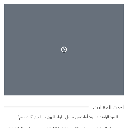
29°
غيوم متقطعة
28°
29°
أحدث المقالات
للمرة الرابعة عشرة: أمانديس تحمل اللواء الأزرق بشاطئ “بّا قاسم”
بصوته الصادق… مسلم يكتب ليلة استثنائية في مهرجان تيميزار للفضة