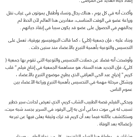
وأكدت أنه في كل يوم ، هناك رجال ونساء وأطفال يموتون في غياب نقل
وزراعة عضو في الوقت المناسب، مغادرين هذا العالم لأن الحظ لم
يحالفهم في الحصول على عضو قد يكون سببا في إنقاذ حياتهم .
وبناء عليه ، فإن جمعية (كلي) ، كما قالت البروفيسور بورقية، تعمل على
التحسيس والتوعية بأهمية التبرع بالأعضاء منذ سنين خلت .
وأوضحت أنه فضلا عن حملات التحسيس والتوعية التي تقوم بها جمعية (
كلي)، فإن الجديد هذه السنة، هو مساهمة الجمعية في إنتاج فيلم ” قلب
كريم ” إخراج عبد الحي العراقي الذي يطرح موضوع التبرع بالأعضاء ،
ويشكل مرحلة مهمة في التحسيس بأهمية التبرع وزراعة الأعضاء بين
عموم الناس.
ويحكي الفيلم قصة الطبيب الشاب كريم، الذي تعرض لحادث سير خطير
تسبب له في موت دماغي أدى به إلى الرقود في السرير بجسد شبه ميت،
وستكتشف عائلته فيما بعد أن كريم قد ترك وثيقة يعلن فيها عن تبرعه
بإعضائه بعد الوفاة .
وشارك في بطولة هذا الفيلم التلفزيوني كل من نجاة الوافي، وسناء