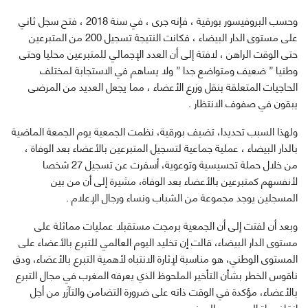
وحسب البروفيسور بورقية ، فإنه جرى ، في سنة 2018 ، فتح سجل ثاني
على مستوى الدار البيضاء ، فكانت النتيجة تسجيل 200 من المتبرعين
حتى الوقت الراهن ، لافتة إلى أن العدد الإجمالي للمتبرعين محليا وحتى
وطنيا ” ضعيف ومتواضع جدا ” ولا يساهم في الاستجابة لمختلف
الحاجيات المتعلقة بنقل وزرع الأعضاء ، مما يجعل العديد من المرضى
يبقون في صفوف الانتظار .
ولهذا السبب تحديدا، تضيف بورقية، نظمت الجمعية يوم الجمعة الماضية
بالدار البيضاء ، عملية جماعية لتسجيل المتبرعين بالأعضاء بعد الوفاة ،
من خلال حملة تحسيسية وتوعوية، أسفرت عن تسجيل 27 شخصا
لأنفسهم كمتبرعين بالأعضاء بعد الوفاة، مشيرة إلى أن من بين
المسجلين يوجد مجموعة من الشباب ونساء ورجال الإعلام .
وبعد أن لفتت إلى أن الجمعية برمجت مستقبلا عمليات مماثلة على
مستوى الدار البيضاء، قالت إن تخليد اليوم العالمي للتبرع بالأعضاء على
المستوى الوطني، هو مناسبة لإثارة الانتباه لأهمية التبرع بالأعضاء، ودق
ناقوس الخطر بشأن التأخير الملحوظ الذي يعرفه المغرب في مجال التبرع
بالأعضاء، مؤكدة في الوقت ذاته على ضرورة التضامن والتآزر من أجل
إنقاذ حياة العديد من المرضى .