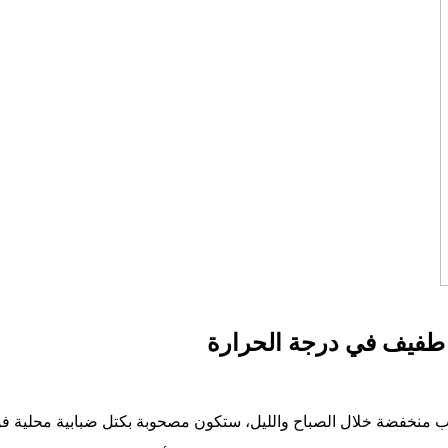
طفيف في درجة الحرارة
سحب منخفضة خلال الصباح والليل، ستكون مصحوبة بكتل ضبابية محلية 