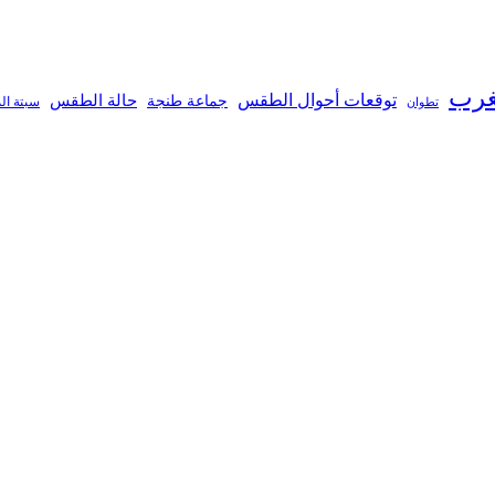
غرب
توقعات أحوال الطقس
جماعة طنجة
حالة الطقس
تطوان
سبتة ال