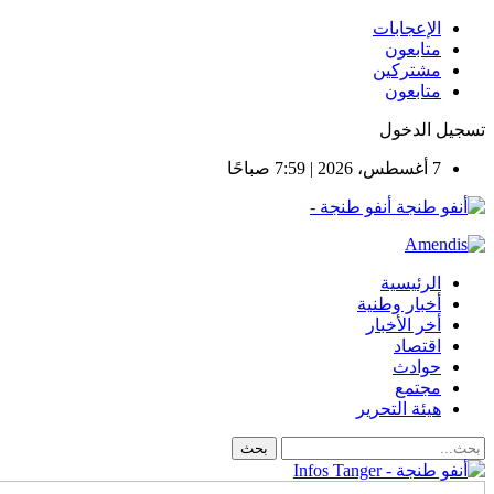
الإعجابات
متابعون
مشتركين
متابعون
تسجيل الدخول
7 أغسطس، 2026 | 7:59 صباحًا
أنفو طنجة -
الرئيسية
أخبار وطنية
أخر الأخبار
اقتصاد
حوادث
مجتمع
هيئة التحرير