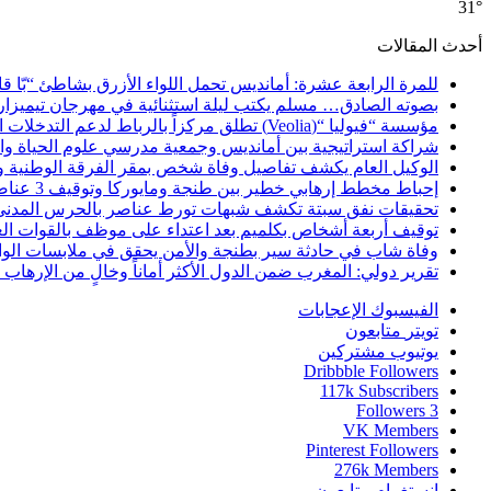
31°
أحدث المقالات
للمرة الرابعة عشرة: أمانديس تحمل اللواء الأزرق بشاطئ “بّا ق
بصوته الصادق… مسلم يكتب ليلة استثنائية في مهرجان تيميزار
مؤسسة “فيوليا “(Veolia) تطلق مركزاً بالرباط لدعم التدخلات الإنسانية في إفريقيا والشرق الأدنى والشرق الأوسط
شراكة استراتيجية بين أمانديس وجمعية مدرسي علوم الحياة والأ
الوكيل العام يكشف تفاصيل وفاة شخص بمقر الفرقة الوطنية 
إحباط مخطط إرهابي خطير بين طنجة ومايوركا وتوقيف 3 عناصر
تحقيقات نفق سبتة تكشف شبهات تورط عناصر بالحرس المدني
توقيف أربعة أشخاص بكلميم بعد اعتداء على موظف بالقوات ال
وفاة شاب في حادثة سير بطنجة والأمن يحقق في ملابسات الوا
تقرير دولي: المغرب ضمن الدول الأكثر أماناً وخالٍ من الإرهاب منذ أ
الفيسبوك
الإعجابات
تويتر
متابعون
يوتيوب
مشتركين
Dribbble
Followers
117k
Subscribers
Followers
3
VK
Members
Pinterest
Followers
276k
Members
انستغرام
متابعون