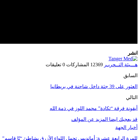
انشر
هـــيئة التــحريـر
12369 المشاركات
0 تعليقات
السابق
العثور على 39 جثة داخل شاحنة في بريطانيا
التالي
أيقونة فرقة “تكادة” محمد اللوز في ذمة الله
قد يعجبك ايضا
المزيد عن المؤلف
أخبار الجهة
للمرة الرابعة عشرة: أمانديس تحمل اللواء الأزرق بشاطئ “بّا قاسم”