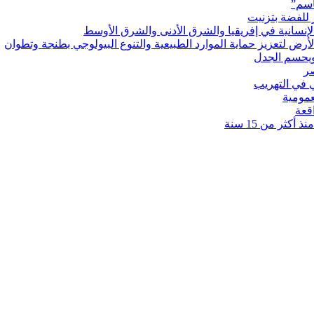
اسم”
 للفضة بتزنيت
رض لتعزيز حماية الموارد الطبيعية والتنوع البيولوجي بطنجة وتطوان
ويحسم الجدل
 في التهريب
عمومية
قعة
كثر من 15 سنة