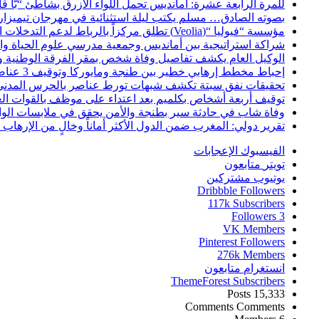
للمرة الرابعة عشرة: أمانديس تحمل اللواء الأزرق بشاطئ “بّا ق
بصوته الصادق… مسلم يكتب ليلة استثنائية في مهرجان تيميزار
مؤسسة “فيوليا “(Veolia) تطلق مركزاً بالرباط لدعم التدخلات الإنسانية في إفريقيا والشرق الأدنى والشرق الأوسط
شراكة استراتيجية بين أمانديس وجمعية مدرسي علوم الحياة والأ
الوكيل العام يكشف تفاصيل وفاة شخص بمقر الفرقة الوطنية 
إحباط مخطط إرهابي خطير بين طنجة ومايوركا وتوقيف 3 عناصر
تحقيقات نفق سبتة تكشف شبهات تورط عناصر بالحرس المدني
توقيف أربعة أشخاص بكلميم بعد اعتداء على موظف بالقوات ال
وفاة شاب في حادثة سير بطنجة والأمن يحقق في ملابسات الوا
تقرير دولي: المغرب ضمن الدول الأكثر أماناً وخالٍ من الإرهاب منذ أ
الفيسبوك
الإعجابات
تويتر
متابعون
يوتيوب
مشتركين
Dribbble
Followers
117k
Subscribers
Followers
3
VK
Members
Pinterest
Followers
276k
Members
انستغرام
متابعون
ThemeForest
Subscribers
Posts
15,333
Comments
Comments