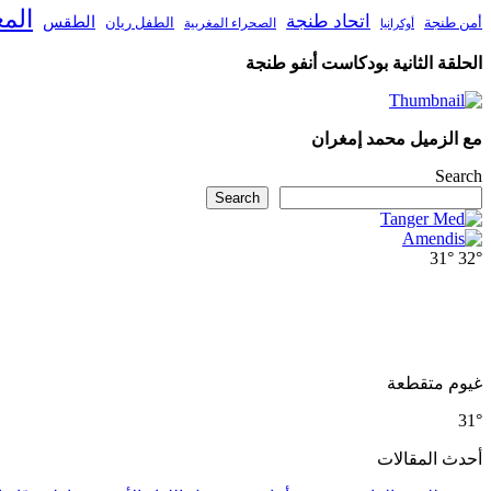
الم
اتحاد طنجة
الطقس
أمن طنجة
الطفل ريان
الصحراء المغربية
أوكرانيا
الحلقة الثانية بودكاست أنفو طنجة
مع الزميل محمد إمغران
Search
Search
31°
32°
غيوم متقطعة
31°
أحدث المقالات