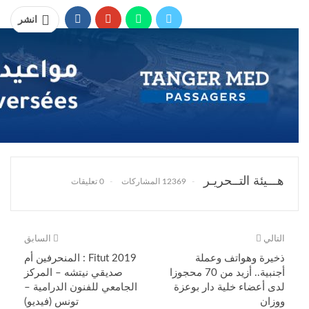
انشر
هـــيئة التــحريـر
12369 المشاركات
0 تعليقات
التالي
السابق
ذخيرة وهواتف وعملة
Fitut 2019 : المنحرفين أم
أجنبية.. أزيد من 70 محجوزا
صديقي نيتشه – المركز
لدى أعضاء خلية دار بوعزة
الجامعي للفنون الدرامية –
ووزان
تونس (فيديو)