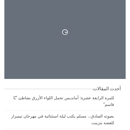
27°
سماء صافية
26°
27°
أحدث المقالات
للمرة الرابعة عشرة: أمانديس تحمل اللواء الأزرق بشاطئ “بّا
قاسم”
بصوته الصادق… مسلم يكتب ليلة استثنائية في مهرجان تيميزار
للفضة بتزنيت