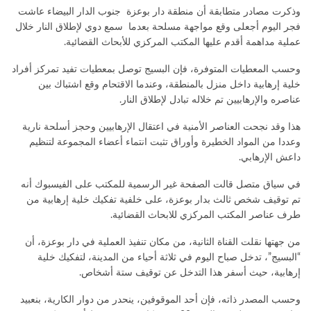
وذكرت مصادر متطابقة أن منطقة دار بوعزة جنوب الدار البيضاء عاشت
فجر اليوم أجعلى وقع مواجهة مسلحة بعدما سمع دوي لإطلاق النار خلال
عملية مداهمة أقدم عليها المكتب المركزي للأبحاث القضائية.
وحسب المعطيات المتوفرة، فإن البسيج توصل بمعطيات تفيد تمركز أفراد
خلية إرهابية داخل منزل بالمنطقة، وعندما الاقتحام وقع اشتباك بين
عناصره والإرهابيين تم خلاله تبادل لإطلاق النار.
هذا وقد نجحت العناصر الأمنية في اعتقال الإرهابيين وحجز أسلحة نارية
وعددا من المواد الخطيرة وأوراق تثبت انتماء أعضاء المجموعة لتنظيم
داعش الإرهابي.
في سياق متصل قالت الصفحة غير الرسمية للمكتب على الفيسبوك أنه
تم توقيف شخص ثالث بدار بوعزة، على خلفية تفكيك خلية إرهابية من
طرف عناصر ‎المكتب المركزي للابحاث القضائية.
من جهتها نقلت القناة الثانية، من مكان تنفيذ العملية في دار بوعزة، أن
“البسيج”، تدخل صباح اليوم في ثلاثة أحياء من المدينة، لتفكيك خلية
إرهابية، حيث أسفر هذا التدخل عن توقيف ستة أشخاص.
وحسب المصدر ذاته، فإن أحد الموقوفين، ينحدر من دوار الكارية، بنعبيد