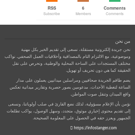
RSS
6
Comments
Subscribe
Members
Comments
من نحن
نحن جريدة إلكترونية مستقلة، نسعى إلى تقديم الخبر بكل مهنية
وموضوعية، مع الالتزام التام بالمصداقية وأخلاقيات العمل الصحفي. نواكب
مختلف المستجدات على الساحة المحلية والوطنية، ونحرص على نقل
الحقيقة كما هي دون تحريف أو تهويل.
يضم طاقم الجريدة صحافيين ومراسلين ميدانيين يعملون على مدار
الساعة لتغطية الأحداث، مدعومين بصور حصرية وتقارير ميدانية تعكس
واقع الميدان وتنقل صوت المواطن.
نؤمن بأن الإعلام مسؤولية، لذلك نضع القارئ في صلب أولوياتنا، ونسعى
إلى تقديم محتوى إخباري موثوق، متجدد، وسهل الوصول، يواكب تطلعات
الجمهور ويعزز حقه في الحصول على المعلومة الصحيحة.
https://infostanger.com