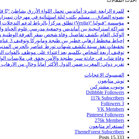
أحدث المقالات
للمرة الرابعة عشرة: أمانديس تحمل اللواء الأزرق بشاطئ “بّا ق
بصوته الصادق… مسلم يكتب ليلة استثنائية في مهرجان تيميزار
مؤسسة “فيوليا “(Veolia) تطلق مركزاً بالرباط لدعم التدخلات الإنسانية في إفريقيا والشرق الأدنى والشرق الأوسط
شراكة استراتيجية بين أمانديس وجمعية مدرسي علوم الحياة والأ
الوكيل العام يكشف تفاصيل وفاة شخص بمقر الفرقة الوطنية 
إحباط مخطط إرهابي خطير بين طنجة ومايوركا وتوقيف 3 عناصر
تحقيقات نفق سبتة تكشف شبهات تورط عناصر بالحرس المدني
توقيف أربعة أشخاص بكلميم بعد اعتداء على موظف بالقوات ال
وفاة شاب في حادثة سير بطنجة والأمن يحقق في ملابسات الوا
تقرير دولي: المغرب ضمن الدول الأكثر أماناً وخالٍ من الإرهاب منذ أ
الفيسبوك
الإعجابات
تويتر
متابعون
يوتيوب
مشتركين
Dribbble
Followers
117k
Subscribers
Followers
3
VK
Members
Pinterest
Followers
276k
Members
انستغرام
متابعون
ThemeForest
Subscribers
Posts
15,333