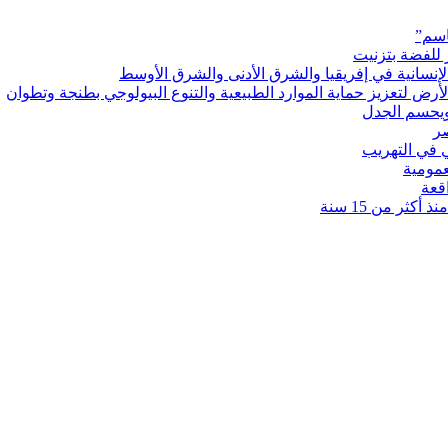
اسم”
 للفضة بتزنيت
رض لتعزيز حماية الموارد الطبيعية والتنوع البيولوجي بطنجة وتطوان
ويحسم الجدل
 في التهريب
عمومية
قعة
كثر من 15 سنة