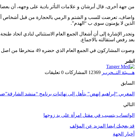
من جهة أخرى، قال أبرشان و علامات التأثر بادية على وجهه، أن بعض
واضاف، تعرضت للسب و الشتم و الرمي بالحجارة من قبل أشخاص أعرفهم 
الذين لا يؤمنون سوى ب “الهدم”.
وتجدر الإشارة إلى أن أشغال الجمع العام الاستثنائي لنادي اتحاد طن
بعد رفض استقالته بالاجماع.
وصوت المشاركون في الجمع العام الذي حضره 49 منخرطا من اصل 69، لصالح استمرار أبرشان في منصبه على رأس المكتب المسير لنادي الاتحاد الرياضي لطنجة، الذي يشرف عليه منذ سنة 2012.
انشر
هـــيئة التــحريـر
12369 المشاركات
0 تعليقات
السابق
المغربي “إبراهيم إنهض” يتأهل إلى نهائيات برنامج “منشد الشارقة”ضمن 12 من
التالي
الواتساب يتسبب في مقتل امرأة على يد زوجها
قد يعجبك ايضا
المزيد عن المؤلف
أخبار الجهة