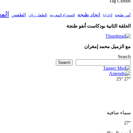
Tag Clouds
الم
اتحاد طنجة
الطقس
أمن طنجة
الطفل ريان
الصحراء المغربية
أوكرانيا
الحلقة الثانية بودكاست أنفو طنجة
مع الزميل محمد إمغران
Search
Search
25°
27°
سماء صافية
27°