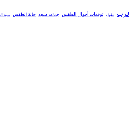
غرب
توقعات أحوال الطقس
جماعة طنجة
حالة الطقس
تطوان
سبتة ال