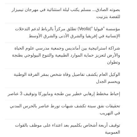
بصوته الصادق… مسلم يكتب ليلة استثنائية في مهرجان تيميزار
للفضة بتزنيت
مؤسسة “فيوليا “(Veolia) تطلق مركزاً بالرباط لدعم التدخلات
الإنسانية في إفريقيا والشرق الأدنى والشرق الأوسط
شراكة استراتيجية بين أمانديس وجمعية مدرسي علوم الحياة
والأرض لتعزيز حماية الموارد الطبيعية والتنوع البيولوجي بطنجة
وتطوان
الوكيل العام يكشف تفاصيل وفاة شخص بمقر الفرقة الوطنية
ويحسم الجدل
إحباط مخطط إرهابي خطير بين طنجة ومايوركا وتوقيف 3 عناصر
تحقيقات نفق سبتة تكشف شبهات تورط عناصر بالحرس المدني
في التهريب
توقيف أربعة أشخاص بكلميم بعد اعتداء على موظف بالقوات
العمومية