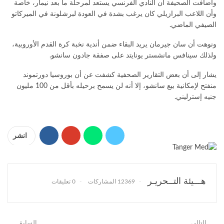
وأضافت الصحيفة أن النادي الفرنسي يستعد لمرحلة ما بعد نيمار، خاصة
وأن اللاعب البرازيلي كان يرغب بشدة في العودة لبرشلونة في الميركاتو
الصيفي الماضي
.
ونوهت أن سان جيرمان يريد البقاء ضمن أندية نخبة كرة القدم الأوروبية،
ولذلك سينافس مانشستر يونايتد على صفقة جادون سانشو
.
يشار إلى أن بعض التقارير الصحفية كشفت عن أن بوروسيا دورتموند
منفتح لإمكانية بيع سانشو، إلا أنه لن يسمح برحيله بأقل من 100 مليون
جنيه إسترليني
.
انشر
هـــيئة التــحريـر
12369 المشاركات
0 تعليقات
التالي
السابق