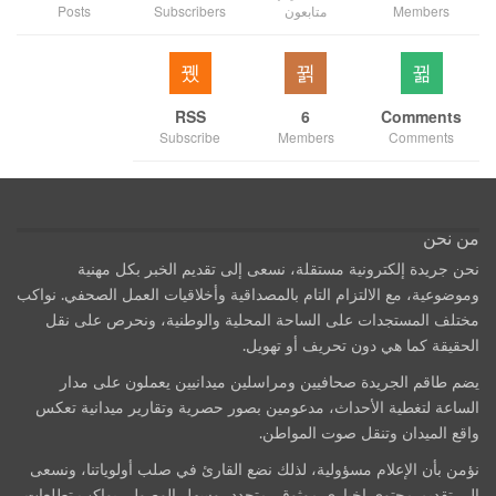
Members
متابعون
Subscribers
Posts
RSS
6
Comments
Subscribe
Members
Comments
من نحن
نحن جريدة إلكترونية مستقلة، نسعى إلى تقديم الخبر بكل مهنية
وموضوعية، مع الالتزام التام بالمصداقية وأخلاقيات العمل الصحفي. نواكب
مختلف المستجدات على الساحة المحلية والوطنية، ونحرص على نقل
الحقيقة كما هي دون تحريف أو تهويل.
يضم طاقم الجريدة صحافيين ومراسلين ميدانيين يعملون على مدار
الساعة لتغطية الأحداث، مدعومين بصور حصرية وتقارير ميدانية تعكس
واقع الميدان وتنقل صوت المواطن.
نؤمن بأن الإعلام مسؤولية، لذلك نضع القارئ في صلب أولوياتنا، ونسعى