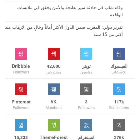
وفاة شاب في حادثة سير بطنجة والأمن يحقق في ملابسات
الواقعة
تقرير دولي: المغرب ضمن الدول الأكثر أماناً وخالٍ من الإرهاب منذ
أكثر من 15 سنة
الفيسبوك
تويتر
42,600
Dribbble
الإعجابات
متابعون
مشتركين
Followers
Pinterest
VK
3
117k
Followers
Members
Followers
Subscribers
276k
انستغرام
ThemeForest
15,333