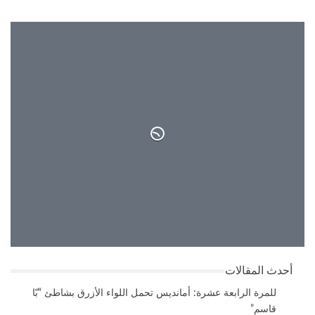
27°
سماء صافية
26°
27°
أحدث المقالات
للمرة الرابعة عشرة: أمانديس تحمل اللواء الأزرق بشاطئ “بّا
قاسم”