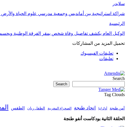
سلايدر
شراكة استراتيجية بين أمانديس وجمعية مدرسي علوم الحياة والأرض ل
الرئيسية
الوكيل العام يكشف تفاصيل وفاة شخص بمقر الفرقة الوطنية ويحسم
تحميل المزيد من المشاركات
تعليقات الفيسبوك
تعليقات
Search
Search
Tag Clouds
الم
اتحاد طنجة
الطقس
أمن طنجة
الطفل ريان
الصحراء المغربية
أوكرانيا
الحلقة الثانية بودكاست أنفو طنجة