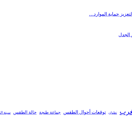
تعزيز حماية الموارد…
 الجدل
غرب
توقعات أحوال الطقس
جماعة طنجة
حالة الطقس
تطوان
سبتة ال