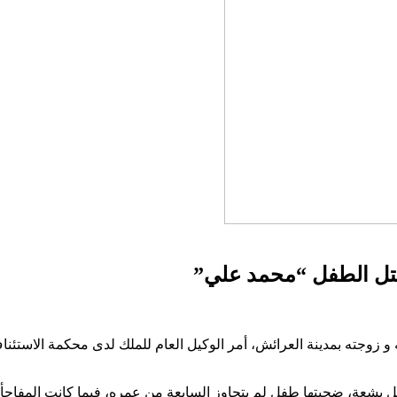
تل الطفل “محمد علي”
 زوجته بمدينة العرائش، أمر الوكيل العام للملك لدى محكمة الاستئن
ل بشعة، ضحيتها طفل لم يتجاوز السابعة من عمره، فيما كانت المفاجأ