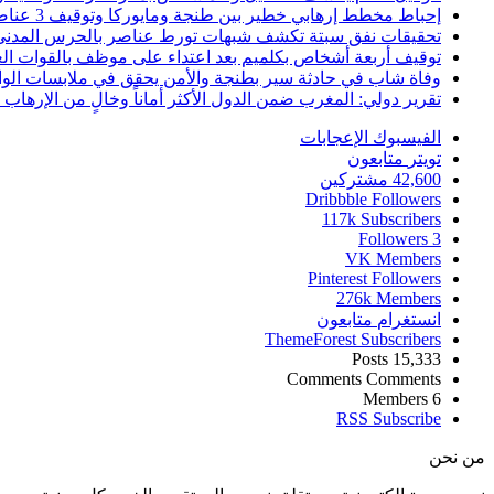
إحباط مخطط إرهابي خطير بين طنجة ومايوركا وتوقيف 3 عناصر
تحقيقات نفق سبتة تكشف شبهات تورط عناصر بالحرس المدني
توقيف أربعة أشخاص بكلميم بعد اعتداء على موظف بالقوات ال
وفاة شاب في حادثة سير بطنجة والأمن يحقق في ملابسات الوا
تقرير دولي: المغرب ضمن الدول الأكثر أماناً وخالٍ من الإرهاب منذ أ
الفيسبوك
الإعجابات
تويتر
متابعون
42,600
مشتركين
Dribbble
Followers
117k
Subscribers
Followers
3
VK
Members
Pinterest
Followers
276k
Members
انستغرام
متابعون
ThemeForest
Subscribers
Posts
15,333
Comments
Comments
Members
6
RSS
Subscribe
من نحن