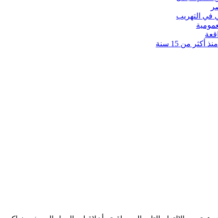
 في التهريب
عمومية
قعة
كثر من 15 سنة