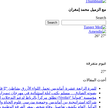
مع الزميل محمد إمغران
Search
Search
26°
27°
غيوم متفرقة
27°
أحدث المقالات
للمرة الرابعة عشرة: أمانديس تحمل اللواء الأزرق بشاطئ “بّا ق
بصوته الصادق… مسلم يكتب ليلة استثنائية في مهرجان تيميزار
مؤسسة “فيوليا “(Veolia) تطلق مركزاً بالرباط لدعم التدخلات الإنسانية في إفريقيا والشرق الأدنى والشرق الأوسط
شراكة استراتيجية بين أمانديس وجمعية مدرسي علوم الحياة والأ
الوكيل العام يكشف تفاصيل وفاة شخص بمقر الفرقة الوطنية 