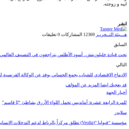
ابيه و زوجته.
انشر
هـــيئة التــحريـر
12369 المشاركات
0 تعليقات
السابق
تحت قيادة خليلوزيتش.. أسود الأطلس يتراجعون في التصنيف العالمي
التالي
الإدماج الاقتصادي للشباب يجمع الحساني بوفد عن الوكالة الفرنسية لل
قد يعجبك ايضا
المزيد عن المؤلف
أخبار الجهة
للمرة الرابعة عشرة: أمانديس تحمل اللواء الأزرق بشاطئ “بّا قاسم”
سلايدر
مؤسسة “فيوليا “(Veolia) تطلق مركزاً بالرباط لدعم التدخلات الإنسانية في…