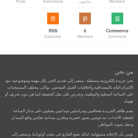
Members
متابعون
Subscribers
Posts
RSS
6
Comments
Subscribe
Members
Comments
من نحن
نحن جريدة إلكترونية مستقلة، نسعى إلى تقديم الخبر بكل مهنية وموضوعية، مع
الالتزام التام بالمصداقية وأخلاقيات العمل الصحفي. نواكب مختلف المستجدات
على الساحة المحلية والوطنية، ونحرص على نقل الحقيقة كما هي دون تحريف أو
تهويل.
يضم طاقم الجريدة صحافيين ومراسلين ميدانيين يعملون على مدار الساعة
لتغطية الأحداث، مدعومين بصور حصرية وتقارير ميدانية تعكس واقع الميدان
وتنقل صوت المواطن.
نؤمن بأن الإعلام مسؤولية، لذلك نضع القارئ في صلب أولوياتنا، ونسعى إلى