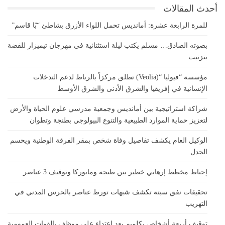
أحدث المقالات
للمرة الرابعة عشرة: أمانديس تحمل اللواء الأزرق بشاطئ “بّا قاسم”
بصوته الصادق… مسلم يكتب ليلة استثنائية في مهرجان تيميزار للفضة
بتزنيت
مؤسسة “فيوليا “(Veolia) تطلق مركزاً بالرباط لدعم التدخلات
الإنسانية في إفريقيا والشرق الأدنى والشرق الأوسط
شراكة استراتيجية بين أمانديس وجمعية مدرسي علوم الحياة والأرض
لتعزيز حماية الموارد الطبيعية والتنوع البيولوجي بطنجة وتطوان
الوكيل العام يكشف تفاصيل وفاة شخص بمقر الفرقة الوطنية ويحسم
الجدل
إحباط مخطط إرهابي خطير بين طنجة ومايوركا وتوقيف 3 عناصر
تحقيقات نفق سبتة تكشف شبهات تورط عناصر بالحرس المدني في
التهريب
توقيف أربعة أشخاص بكلميم بعد اعتداء على موظف بالقوات العمومية