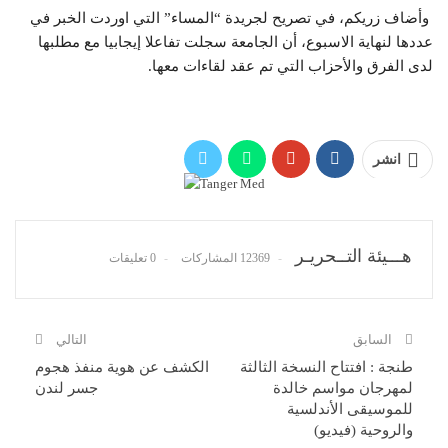
وأضاف زریكم، في تصريح لجريدة “المساء” التي اوردت الخبر في
عددها لنهاية الاسبوع، أن الجامعة سجلت تفاعلا إيجابيا مع مطلبها
لدى الفرق والأحزاب التي تم عقد لقاءات معها.
انشر
هـــيئة التــحريـر
12369 المشاركات
0 تعليقات
السابق
التالي
طنجة : افتتاح النسخة الثالثة
الكشف عن هوية منفذ هجوم
لمهرجان مواسم خالدة
جسر لندن
للموسيقى الأندلسية
والروحية (فيديو)