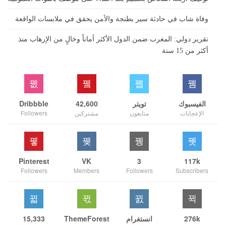
وفاة شاب في حادثة سير بطنجة والأمن يحقق في ملابسات الواقعة
تقرير دولي: المغرب ضمن الدول الأكثر أماناً وخالٍ من الإرهاب منذ
أكثر من 15 سنة
الفيسبوك
تويتر
42,600
Dribbble
الإعجابات
متابعون
مشتركين
Followers
Pinterest
VK
3
117k
Followers
Members
Followers
Subscribers
276k
انستغرام
ThemeForest
15,333