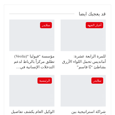
قد يعجبك ايضا
أخبار الجهة
سلايدر
للمرة الرابعة عشرة:
مؤسسة “فيوليا “(Veolia)
أمانديس تحمل اللواء الأزرق
تطلق مركزاً بالرباط لدعم
بشاطئ “بّا قاسم”
التدخلات الإنسانية في…
سلايدر
الرئيسية
شراكة استراتيجية بين
الوكيل العام يكشف تفاصيل