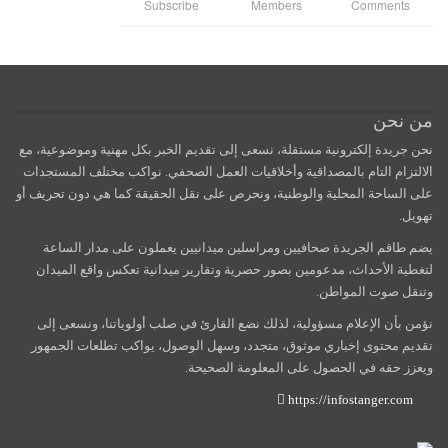
Subscribe
Members
Comments
من نحن
نحن جريدة إلكترونية مستقلة، نسعى إلى تقديم الخبر بكل مهنية وموضوعية، مع
الالتزام التام بالمصداقية وأخلاقيات العمل الصحفي. نواكب مختلف المستجدات
على الساحة المحلية والوطنية، ونحرص على نقل الحقيقة كما هي دون تحريف أو
تهويل.
يضم طاقم الجريدة صحافيين ومراسلين ميدانيين يعملون على مدار الساعة
لتغطية الأحداث، مدعومين بصور حصرية وتقارير ميدانية تعكس واقع الميدان
وتنقل صوت المواطن.
نؤمن بأن الإعلام مسؤولية، لذلك نضع القارئ في صلب أولوياتنا، ونسعى إلى
تقديم محتوى إخباري موثوق، متجدد، وسهل الوصول، يواكب تطلعات الجمهور
ويعزز حقه في الحصول على المعلومة الصحيحة.
https://infostanger.com