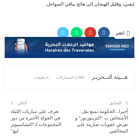
إيفني، وقليل الهيجان إلى هائج بباقي السواحل.
انشر
هـــيئة التــحريـر
12369 المشاركات
0 تعليقات
السابق
التالي
أخيرا.. الحكومة تمنع نقل
تعرف على مباريات الليلة
الأشخاص ب “التريبورتور” و
في الجولة الأخيرة من دور
تفرض عقوبات صارمة على
المجموعات لـ”التشامبيونز
المخالفين
ليغ”