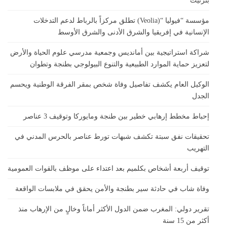
بتزنيت
مؤسسة “فيوليا “(Veolia) تطلق مركزاً بالرباط لدعم التدخلات
الإنسانية في إفريقيا والشرق الأدنى والشرق الأوسط
شراكة استراتيجية بين أمانديس وجمعية مدرسي علوم الحياة والأرض
لتعزيز حماية الموارد الطبيعية والتنوع البيولوجي بطنجة وتطوان
الوكيل العام يكشف تفاصيل وفاة شخص بمقر الفرقة الوطنية ويحسم
الجدل
إحباط مخطط إرهابي خطير بين طنجة ومايوركا وتوقيف 3 عناصر
تحقيقات نفق سبتة تكشف شبهات تورط عناصر بالحرس المدني في
التهريب
توقيف أربعة أشخاص بكلميم بعد اعتداء على موظف بالقوات العمومية
وفاة شاب في حادثة سير بطنجة والأمن يحقق في ملابسات الواقعة
تقرير دولي: المغرب ضمن الدول الأكثر أماناً وخالٍ من الإرهاب منذ
أكثر من 15 سنة