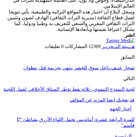
الدارالبيضاء، وحوض واد نون، على القائمة التمهيدية للتراث في
العالم الإسلامي.
وسجل البلاغ أن اختيار هذه المواقع التراثية والطبيعية، يأتي تتويجا
لعمل قطاع الثقافة (مديرية التراث الثقافي) الهادف لصون وتثمين
التراث الثقافي المغربي والسعي للتعريف به وطنيا ودوليا، كما
يشكل اعترافا بقيمتها وبأبعادها الإنسانية.
انشر
هـــيئة التــحريـر
12369 المشاركات
0 تعليقات
السابق
شجار عنيف داخل سوق للخضر ينتهي بجريمة قتل بتطوان
التالي
لجنة النموذج التنموي.. ثلاثة نقط تؤطر الميثاق الأخلاقي لعمل اللجنة
قد يعجبك ايضا
المزيد عن المؤلف
أخبار الجهة
للمرة الرابعة عشرة: أمانديس تحمل اللواء الأزرق بشاطئ “بّا
قاسم”
الرئيسية