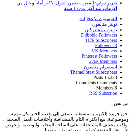
تقرير دولي: المغرب ضمن الدول الأكثر أماناً وخالٍ من
الإرهاب منذ أكثر من 15 سنة
الفيسبوك
الإعجابات
تويتر
متابعون
يوتيوب
مشتركين
Dribbble
Followers
117k
Subscribers
Followers
3
VK
Members
Pinterest
Followers
276k
Members
انستغرام
متابعون
ThemeForest
Subscribers
Posts
15,333
Comments
Comments
Members
6
RSS
Subscribe
من نحن
نحن جريدة إلكترونية مستقلة، نسعى إلى تقديم الخبر بكل مهنية
وموضوعية، مع الالتزام التام بالمصداقية وأخلاقيات العمل الصحفي.
نواكب مختلف المستجدات على الساحة المحلية والوطنية، ونحرص
على نقل الحقيقة كما هي دون تحريف أو تهويل.