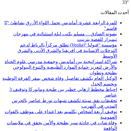
33°
أحدث المقالات
للمرة الرابعة عشرة: أمانديس تحمل اللواء الأزرق بشاطئ “بّا
قاسم”
بصوته الصادق… مسلم يكتب ليلة استثنائية في مهرجان
تيميزار للفضة بتزنيت
مؤسسة “فيوليا “(Veolia) تطلق مركزاً بالرباط لدعم
التدخلات الإنسانية في إفريقيا والشرق الأدنى والشرق
الأوسط
شراكة استراتيجية بين أمانديس وجمعية مدرسي علوم الحياة
والأرض لتعزيز حماية الموارد الطبيعية والتنوع البيولوجي
بطنجة وتطوان
الوكيل العام يكشف تفاصيل وفاة شخص بمقر الفرقة الوطنية
ويحسم الجدل
إحباط مخطط إرهابي خطير بين طنجة ومايوركا وتوقيف 3
عناصر
تحقيقات نفق سبتة تكشف شبهات تورط عناصر بالحرس
المدني في التهريب
توقيف أربعة أشخاص بكلميم بعد اعتداء على موظف بالقوات
العمومية
وفاة شاب في حادثة سير بطنجة والأمن يحقق في ملابسات
الواقعة