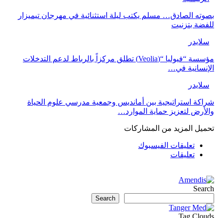
بصوته الصادق… مسلم يكتب ليلة استثنائية في مهرجان تيميزار
للفضة بتزنيت
سلايدر
مؤسسة “فيوليا “(Veolia) تطلق مركزاً بالرباط لدعم التدخلات
الإنسانية في…
سلايدر
شراكة استراتيجية بين أمانديس وجمعية مدرسي علوم الحياة
والأرض لتعزيز حماية الموارد…
تحميل المزيد من المشاركات
تعليقات الفيسبوك
تعليقات
Search
Search
Tag Clouds