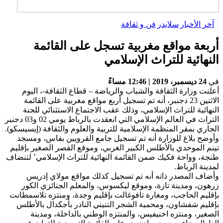
آخر الأخبار
سلايدر
فن و ثقافة
أربعة مواقع مغربية تسجل على القائمة
النهائية للتراث الإسلامي
في
24 ديسمبر، 2019 | 12:46 مساءً
أعلنت وزارة الثقافة والشباب والرياضة – قطاع الثقافة-، اليوم
الاثنين 23 دجنبر، أنه تم تسجيل أربع مواقع مغربية على القائمة
النهائية للتراث الإسلامي، وذلك عقب الاجتماع الاستثنائي للجنة
التراث في العالم الإسلامي التي انعقدت بالرباط يومي 02 و03 دجنبر
الجاري بمقر المنظمة الإسلامية للتربية والعلوم والثقافة (إيسيسكو).
وأوضح بلاغ للوزارة أنه تم تسجيل جامع القرويين بفاس، ومسجد
تينم الموحدي بالأطلس الكبير الغربي، وموقع القصر الصغير بإقليم
طنجة، وواحة فكيك ضمن القائمة النهائية للتراث الإسلامي٬ لتنضاف
لمدينة الرباط.
وأضاف المصدر ذاته أنه تم تسجيل كذلك مواقع مولاي إدريس
زرهون، ومدينة تازة، وموقع ليكسوس، والمعلم الجنائزي الكور
بإقليم الحاجب، ومغارة تافوغالت بإقليم وجدة، ومنتزه تلاسمطانت
بإقليم شفشاون، ومحمية الشجر التنيني النادر بأجكدال بالأطلس
الصغير، ومنتزه اخنيفيس، والمنتزه الوطني بالداخلة، ومدينة