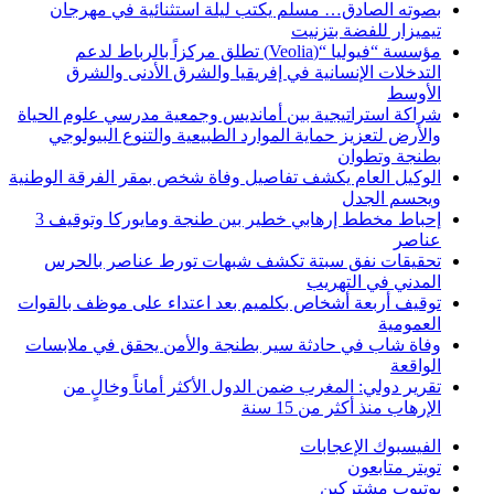
بصوته الصادق… مسلم يكتب ليلة استثنائية في مهرجان
تيميزار للفضة بتزنيت
مؤسسة “فيوليا “(Veolia) تطلق مركزاً بالرباط لدعم
التدخلات الإنسانية في إفريقيا والشرق الأدنى والشرق
الأوسط
شراكة استراتيجية بين أمانديس وجمعية مدرسي علوم الحياة
والأرض لتعزيز حماية الموارد الطبيعية والتنوع البيولوجي
بطنجة وتطوان
الوكيل العام يكشف تفاصيل وفاة شخص بمقر الفرقة الوطنية
ويحسم الجدل
إحباط مخطط إرهابي خطير بين طنجة ومايوركا وتوقيف 3
عناصر
تحقيقات نفق سبتة تكشف شبهات تورط عناصر بالحرس
المدني في التهريب
توقيف أربعة أشخاص بكلميم بعد اعتداء على موظف بالقوات
العمومية
وفاة شاب في حادثة سير بطنجة والأمن يحقق في ملابسات
الواقعة
تقرير دولي: المغرب ضمن الدول الأكثر أماناً وخالٍ من
الإرهاب منذ أكثر من 15 سنة
الفيسبوك
الإعجابات
تويتر
متابعون
يوتيوب
مشتركين