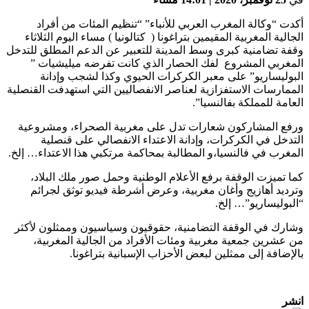
 “وكالة المغرب العربي للأنباء” “تنظيم المئات من أفراد
لية المغربية المقيمين بتراغونا ( كتالونيا ) مساء اليوم الثلاثاء
 تضامنية كبرى وسط المدينة للتعبير عن الدعم المطلق للتدخل
غربي المشروع لفك الحصار الذي كانت تفرضه ميليشيات ”
ليساريو” على معبر الكركرات الحيوي وكذا لشجب وإدانة
ارسات الاستفزازية لعناصر الانفصاليين التي استهدفت القنصلية
مة للمملكة بفالنسيا”.
ع المشاركون شعارات تدل على مغربية الصحراء، ومشروعية
خل في الكركرات، وإدانة الاعتداء الانفصالي على قنصلية
رب في فالنسيا،و المطالبة بمحاكمة مرتكبي هذا الاعتداء… إلخ.
تميزت الوقفة برفع الأعلام الوطنية وحمل صور ملك البلاد،
يد أهازيج وأغان مغربية، وعرض أشرطة فيديو توثق لجرائم
وليساريو”… إلخ.
رك في الوقفة التضامنية، حقوقيون وسياسيون وممثلون لأكثر
شرين جمعية مغربية ومئات الأفراد من الجالية المغربية،
ضافة إلى ممثلين لبعض الأحزاب الإسبانية بتراغونا.
ر