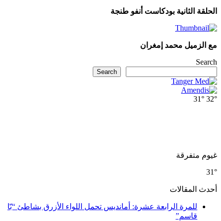
قة الثانية بودكاست أنفو طنجة
الزميل محمد إمغران
Se
Search
31°
م متفرقة
ث المقالات
للمرة الرابعة عشرة: أمانديس تحمل اللواء الأزرق بشاطئ “بّا
قاسم”