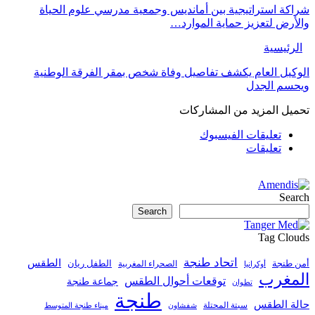
ة استراتيجية بين أمانديس وجمعية مدرسي علوم الحياة
رض لتعزيز حماية الموارد…
رئيسية
كيل العام يكشف تفاصيل وفاة شخص بمقر الفرقة الوطنية
سم الجدل
يل المزيد من المشاركات
تعليقات الفيسبوك
تعليقات
Se
Search
Tag Cl
اتحاد طنجة
الطقس
طنجة
الطفل ريان
الصحراء المغربية
أوكرانيا
مغرب
توقعات أحوال الطقس
جماعة طنجة
تطوان
طنجة
ة الطقس
سبتة المحتلة
ميناء طنجة المتوسط
شفشاون