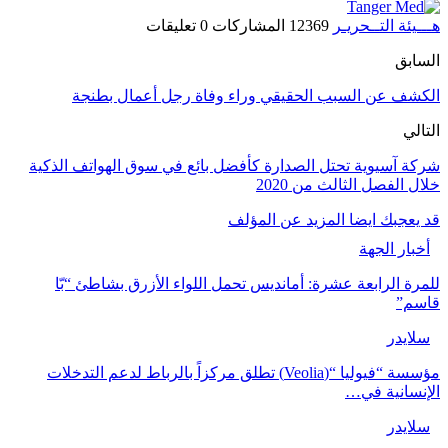
يئة التــحريـر
12369 المشاركات
0 تعليقات
ابق
شف عن السبب الحقيقي وراء وفاة رجل أعمال بطنجة
لي
 آسيوية تحتل الصدارة كأفضل بائع في سوق الهواتف الذكية
 الفصل الثالث من 2020
عجبك ايضا
المزيد عن المؤلف
بار الجهة
ة الرابعة عشرة: أمانديس تحمل اللواء الأزرق بشاطئ “بّا
م”
ايدر
مؤسسة “فيوليا “(Veolia) تطلق مركزاً بالرباط لدعم التدخلات
سانية في…
ايدر