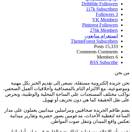
Dribbble
Followers
117k
Subscribers
Followers
3
VK
Members
Pinterest
Followers
276k
Members
انستغرام
متابعون
ThemeForest
Subscribers
Posts
15,333
Comments
Comments
Members
6
RSS
Subscribe
نحن
جريدة إلكترونية مستقلة، نسعى إلى تقديم الخبر بكل مهنية
وعية، مع الالتزام التام بالمصداقية وأخلاقيات العمل الصحفي.
كب مختلف المستجدات على الساحة المحلية والوطنية، ونحرص
نقل الحقيقة كما هي دون تحريف أو تهويل.
طاقم الجريدة صحافيين ومراسلين ميدانيين يعملون على مدار
عة لتغطية الأحداث، مدعومين بصور حصرية وتقارير ميدانية
س واقع الميدان وتنقل صوت المواطن.
 بأن الإعلام مسؤولية، لذلك نضع القارئ في صلب أولوياتنا،