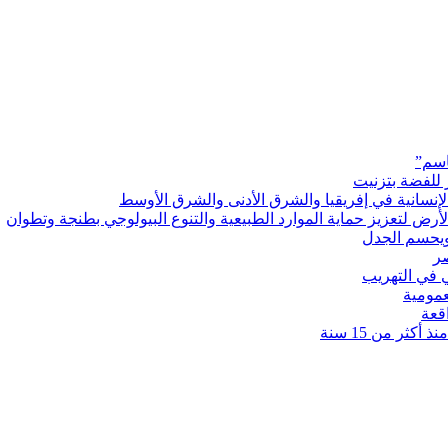
اسم”
 للفضة بتزنيت
رض لتعزيز حماية الموارد الطبيعية والتنوع البيولوجي بطنجة وتطوان
ويحسم الجدل
 في التهريب
عمومية
قعة
كثر من 15 سنة