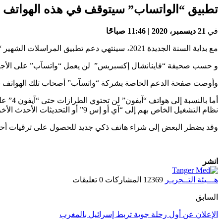
تطبيق “الواتساب” سيتوقف في هذه الهواتف مع بد
في
21 ديسمبر، 2020 | 11:46 صباحًا
مع بداية السنة الجديدة 2021، سينتهي دعم تطبيق المراسلات الشهير “واتسآب” لبعض الهواتف الذكية التي تعمل بنظامي “أندرويد” و”آي أو إس”.
و حسب صحيفة “فاينانشال إكسبريس” لن يعمل “واتسآب” على الأجهزة التي لا تعمل بنظام ت
وأوصت صفحة الدعم الخاصة بشركة “واتسآب” أصحاب تلك الهواتف بتح
نظام التشغيل الخاص بهم إلى “آي أو إس 9” أو التحديثات الأحدث الأخرى، في حال رغبتهم الاستمرار في استخدام “واتسآب”.
وقد يضطر البعض إلى شراء هاتف ذكي جديد للحصول على ترقيات أح
انشر
هـــيئة التــحريـر
12369 المشاركات
0 تعليقات
السابق
الإعلان عن أول رحلة جوية تربط إسرائيل بالمغرب