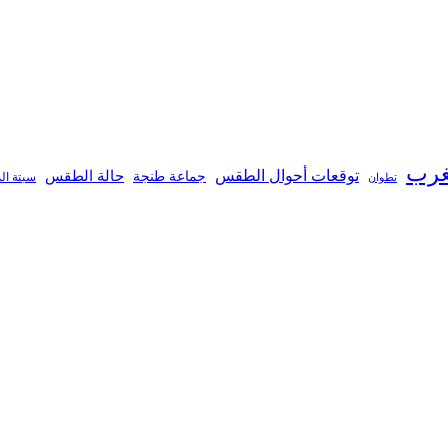
غرب
توقعات أحوال الطقس
جماعة طنجة
حالة الطقس
تطوان
سبتة ال