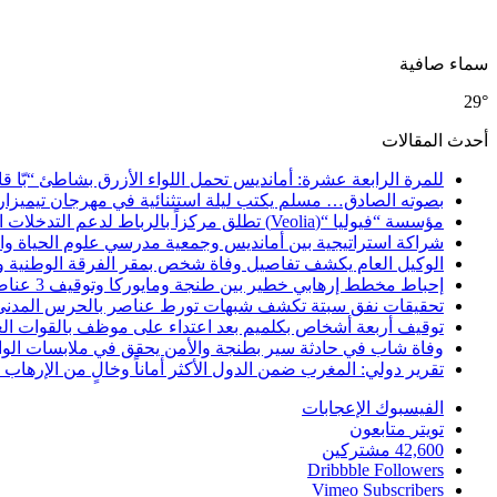
سماء صافية
29°
أحدث المقالات
للمرة الرابعة عشرة: أمانديس تحمل اللواء الأزرق بشاطئ “بّا ق
بصوته الصادق… مسلم يكتب ليلة استثنائية في مهرجان تيميزار
مؤسسة “فيوليا “(Veolia) تطلق مركزاً بالرباط لدعم التدخلات الإنسانية في إفريقيا والشرق الأدنى والشرق الأوسط
شراكة استراتيجية بين أمانديس وجمعية مدرسي علوم الحياة والأ
الوكيل العام يكشف تفاصيل وفاة شخص بمقر الفرقة الوطنية 
إحباط مخطط إرهابي خطير بين طنجة ومايوركا وتوقيف 3 عناصر
تحقيقات نفق سبتة تكشف شبهات تورط عناصر بالحرس المدني
توقيف أربعة أشخاص بكلميم بعد اعتداء على موظف بالقوات ال
وفاة شاب في حادثة سير بطنجة والأمن يحقق في ملابسات الوا
تقرير دولي: المغرب ضمن الدول الأكثر أماناً وخالٍ من الإرهاب منذ أ
الفيسبوك
الإعجابات
تويتر
متابعون
42,600
مشتركين
Dribbble
Followers
Vimeo
Subscribers