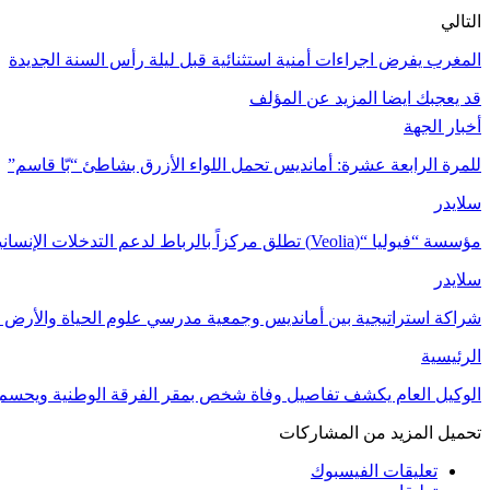
التالي
المغرب يفرض اجراءات أمنية استثنائية قبل ليلة رأس السنة الجديدة
قد يعجبك ايضا
المزيد عن المؤلف
أخبار الجهة
للمرة الرابعة عشرة: أمانديس تحمل اللواء الأزرق بشاطئ “بّا قاسم”
سلايدر
مؤسسة “فيوليا “(Veolia) تطلق مركزاً بالرباط لدعم التدخلات الإنسانية في…
سلايدر
شراكة استراتيجية بين أمانديس وجمعية مدرسي علوم الحياة والأرض ل
الرئيسية
الوكيل العام يكشف تفاصيل وفاة شخص بمقر الفرقة الوطنية ويحسم
تحميل المزيد من المشاركات
تعليقات الفيسبوك