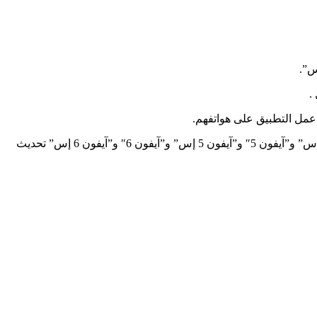
مل التطبيق على هواتفهم.
أما بالنسبة إلى هواتف “آيفون” لن تحتوي الطرازات حتى “آيفون 4” على تطبيق “واتسآب” في 2021، بينما سيتعين على مستخدمي “آيفون 4 إس” و”آيفون 5″ و”آيفون 5 إس” و”آيفون 6″ و”آيفون 6 إس” تحديث