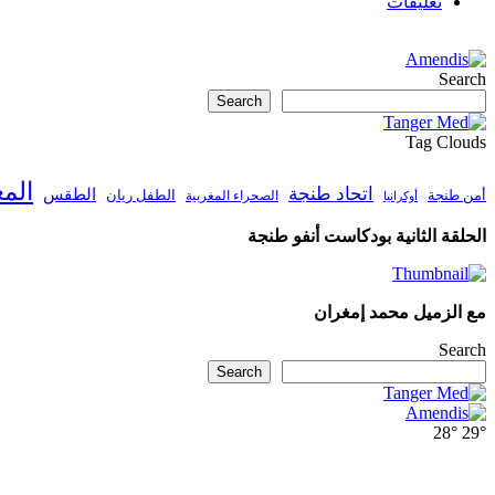
تعليقات
Search
Search
Tag Clouds
الم
اتحاد طنجة
الطقس
أمن طنجة
الطفل ريان
الصحراء المغربية
أوكرانيا
الحلقة الثانية بودكاست أنفو طنجة
مع الزميل محمد إمغران
Search
Search
28°
29°