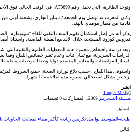
وتوجد الطائرة، التي تحمل رقم AT3890، في الوقت الحالي فوق الاجواء الروسية. وستقوم الطائرة بشحن جرعات اللقاح غدا الثلاثاء على ان تعود إلى مطار الدار البيضاء يوم الأربعاء المقبل.
قادمة من مطار مومباي بالهند.
يذكر أنه في إطار استكمال تقييم الملف التقني للقاح “سينوفارم” الص
فيروس كورونا المستجد، خلال الأسابيع القليلة الماضية، واستنادا أيضا
وبعد دراسة وافتحاص مجموع هاته المعطيات العلمية والتقنية التي اشتمل
الدراسات السريرية، مع تبيان ثبات وعدم تغير خصائص اللقاح وفقا لش
بامتياز للمواصفات والمعايير المعتمدة دوليا وطبقا لتوصيات منظمة ال
واستوفى هذا اللقاح ، حسب بلاغ لوزارة الصحة، جميع الشروط المرتبط
ترخيص بشكل استعجالي ستدوم مدة صلاحيته 12 شهرا.
انشر
هـــيئة التــحريـر
12369 المشاركات
0 تعليقات
السابق
طنجة-المتوسط يواصل تكريس ريادته كأكبر ميناء لمعالجة الحاويات با
التالي