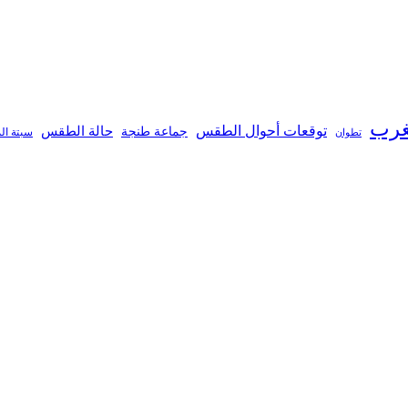
غرب
توقعات أحوال الطقس
جماعة طنجة
حالة الطقس
تطوان
سبتة ال