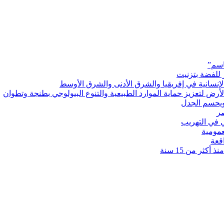
اسم”
 للفضة بتزنيت
رض لتعزيز حماية الموارد الطبيعية والتنوع البيولوجي بطنجة وتطوان
ويحسم الجدل
 في التهريب
عمومية
قعة
كثر من 15 سنة