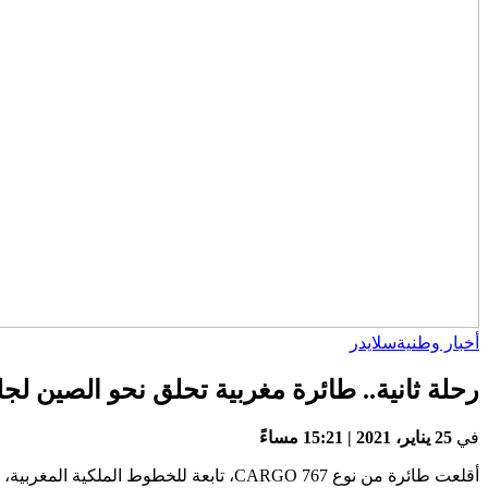
أخبار وطنية
سلايدر
رحلة ثانية.. طائرة مغربية تحلق نحو الصين ل
في
25 يناير، 2021 | 15:21 مساءً
أقلعت طائرة من نوع 767 CARGO، تابعة للخطوط الملكية المغربية، صباح اليوم من مطار الدار البيضاء في اتجاه جمهورية الصين الشعبية قصد جلب الشحنة الأولى من لقاح سينوفارم.