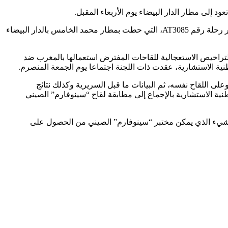
وكان المغرب قد توصل يوم الجمعة 22 يناير الجاري، بشحنة أولى من لقاح استرا-زينيكا، على متن طائرة تابعة للخطوط الملكية المغربية، عبر رحلة رقم AT3085، التي حطت بمطار محمد الخامس بالدار البيضاء
التراخيص الاستعجالية للقاحات المفترض استعمالها بالمغرب ضد
وطنية الاستشارية، عقدت ذات اللجنة اجتماعا يوم الجمعة المنصرم.
لى اللقاح نفسه، ثم البيانات ما قبل السريرية وكذلك نتائج
ية الاستشارية بالإجماع إلى مطابقة لقاح “سينوفارم” الصيني
 الشيء الذي يمكن مختبر “سينوفارم” الصيني من الحصول على