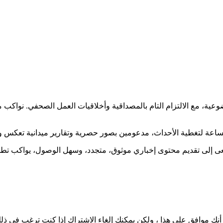
ضوعية، مع الالتزام التام بالمصداقية وأخلاقيات العمل الصحفي. نوا
ساعة لتغطية الأحداث، مدعومين بصور حصرية وتقارير ميدانية تعكس و
نسعى إلى تقديم محتوى إخباري موثوق، متجدد، وسهل الوصول، يواكب ت
نك موافق على هذا ، ولكن يمكنك إلغاء الاشتراك إذا كنت ترغب في ذل