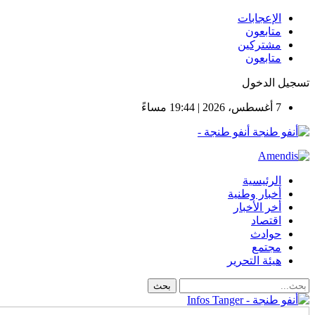
الإعجابات
متابعون
مشتركين
متابعون
تسجيل الدخول
7 أغسطس، 2026 | 19:44 مساءً
أنفو طنجة -
الرئيسية
أخبار وطنية
أخر الأخبار
اقتصاد
حوادث
مجتمع
هيئة التحرير