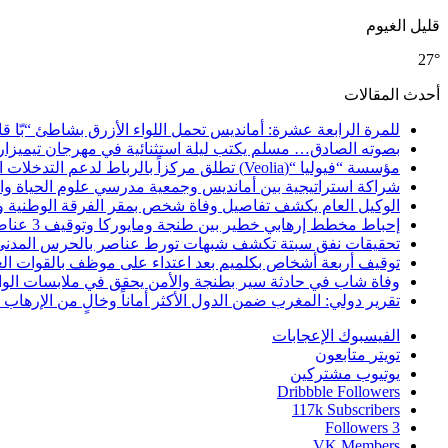
قليل الغيوم
27°
أحدث المقالات
للمرة الرابعة عشرة: أمانديس تحمل اللواء الأزرق بشاطئ “بّا ق
بصوته الصادق… مسلم يكتب ليلة استثنائية في مهرجان تيميزار
مؤسسة “فيوليا “(Veolia) تطلق مركزاً بالرباط لدعم التدخلات الإنسانية في إفريقيا والشرق الأدنى والشرق الأوسط
شراكة استراتيجية بين أمانديس وجمعية مدرسي علوم الحياة والأ
الوكيل العام يكشف تفاصيل وفاة شخص بمقر الفرقة الوطنية 
إحباط مخطط إرهابي خطير بين طنجة ومايوركا وتوقيف 3 عناصر
تحقيقات نفق سبتة تكشف شبهات تورط عناصر بالحرس المدني
توقيف أربعة أشخاص بكلميم بعد اعتداء على موظف بالقوات ال
وفاة شاب في حادثة سير بطنجة والأمن يحقق في ملابسات الوا
تقرير دولي: المغرب ضمن الدول الأكثر أماناً وخالٍ من الإرهاب منذ أ
الفيسبوك
الإعجابات
تويتر
متابعون
يوتيوب
مشتركين
Dribbble
Followers
117k
Subscribers
Followers
3
VK
Members