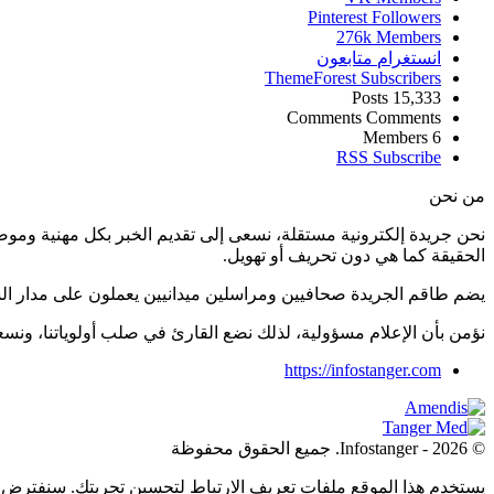
Pinterest
Followers
276k
Members
انستغرام
متابعون
ThemeForest
Subscribers
Posts
15,333
Comments
Comments
Members
6
RSS
Subscribe
من نحن
نحن جريدة إلكترونية مستقلة، نسعى إلى تقديم الخبر بكل مهنية ومو
الحقيقة كما هي دون تحريف أو تهويل.
يضم طاقم الجريدة صحافيين ومراسلين ميدانيين يعملون على مدار ال
نؤمن بأن الإعلام مسؤولية، لذلك نضع القارئ في صلب أولوياتنا، و
https://infostanger.com
© 2026 - Infostanger. جميع الحقوق محفوظة
يستخدم هذا الموقع ملفات تعريف الارتباط لتحسين تجربتك. سنفترض أ