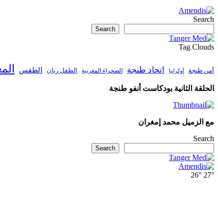
Search
Search
Tag Clouds
الم
اتحاد طنجة
الطقس
أمن طنجة
الطفل ريان
الصحراء المغربية
أوكرانيا
الحلقة الثانية بودكاست أنفو طنجة
مع الزميل محمد إمغران
Search
Search
26°
27°