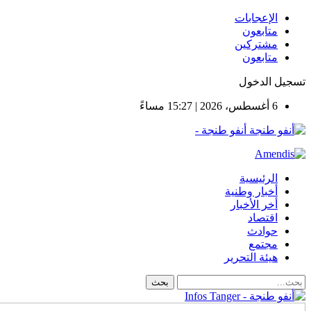
الإعجابات
متابعون
مشتركين
متابعون
تسجيل الدخول
6 أغسطس، 2026 | 15:27 مساءً
أنفو طنجة -
الرئيسية
أخبار وطنية
أخر الأخبار
اقتصاد
حوادث
مجتمع
هيئة التحرير