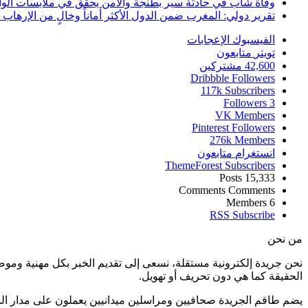
وفاة شاب في حادثة سير بطنجة والأمن يحقق في ملابسات الوا
تقرير دولي: المغرب ضمن الدول الأكثر أماناً وخالٍ من الإرهاب منذ أ
الفيسبوك
الإعجابات
تويتر
متابعون
42,600
مشتركين
Dribbble
Followers
117k
Subscribers
Followers
3
VK
Members
Pinterest
Followers
276k
Members
انستغرام
متابعون
ThemeForest
Subscribers
Posts
15,333
Comments
Comments
Members
6
RSS
Subscribe
من نحن
نحن جريدة إلكترونية مستقلة، نسعى إلى تقديم الخبر بكل مهنية ومو
الحقيقة كما هي دون تحريف أو تهويل.
يضم طاقم الجريدة صحافيين ومراسلين ميدانيين يعملون على مدار ال