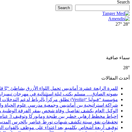
Search
Search
27°
28°
سماء صافية
28°
أحدث المقالات
للمرة الرابعة عشرة: أمانديس تحمل اللواء الأزرق بشاطئ “بّا ق
بصوته الصادق… مسلم يكتب ليلة استثنائية في مهرجان تيميزار
مؤسسة “فيوليا “(Veolia) تطلق مركزاً بالرباط لدعم التدخلات الإنسانية في إفريقيا والشرق الأدنى والشرق الأوسط
شراكة استراتيجية بين أمانديس وجمعية مدرسي علوم الحياة والأ
الوكيل العام يكشف تفاصيل وفاة شخص بمقر الفرقة الوطنية 
إحباط مخطط إرهابي خطير بين طنجة ومايوركا وتوقيف 3 عناصر
تحقيقات نفق سبتة تكشف شبهات تورط عناصر بالحرس المدني
توقيف أربعة أشخاص بكلميم بعد اعتداء على موظف بالقوات ال