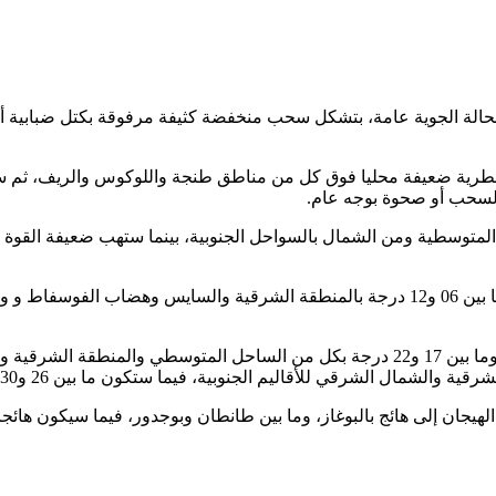
يز الحالة الجوية عامة، بتشكل سحب منخفضة كثيفة مرفوقة بكتل ضبابية
رية ضعيفة محليا فوق كل من مناطق طنجة واللوكوس والريف، ثم ستمت
السحب أو صحوة بوجه عام.
المتوسطية ومن الشمال بالسواحل الجنوبية، بينما ستهب ضعيفة القوة إ
أما درجات الحرارة العليا فستتأرجح ما بين 12 و17 درجة بالمرتفعات، وما بين 17 و22 در
لهيجان إلى هائج بالبوغاز، وما بين طانطان وبوجدور، فيما سيكون هائج