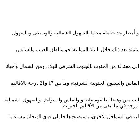
 أو أمطار جد خفيفة محليا بالسهول الشمالية والوسطى وبالسهول
د بعد ذلك خلال الليلة الموالية نحو مناطق الغرب والسايس
لى معتدلة من الجنوب بالجنوب الشرقي للبلاد، ومن الشمال وأحيانا
وستتراوح درجات الحرارة الدنيا ما بين 00 و05 درجات بالمرتفعات، وما بين 06 و12 درجة بالمنطقة الشرقية والسايس وهضاب الفوسفاط و والماس والسفوح الجنوبية الشرقية، وما بين 17 و21 درجة بالأقاليم
جة بكل من الساحل المتوسطي والمنطقة الشرقية والسايس وهضاب الفوسفاط و والماس والسواحل والسهول الشمالية
ا بباقي السواحل الأخرى، وسيصبح هائجا إلى قوي الهيجان مساء ما