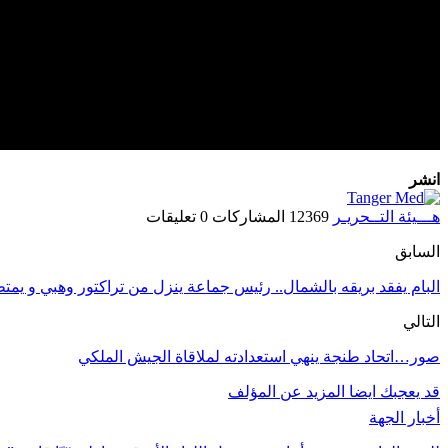
انشر
هـــيئة التــحريـر
12369 المشاركات
0 تعليقات
السابق
البام يفقد بريقه بالشمال.. رئيس جماعة ينزل من تراكتور وهبي و ي
التالي
صور…اتحاد طنجة ينهي استعدادته لملاقاة الجيش الملكي
قد يعجبك ايضا
المزيد عن المؤلف
أخبار الجهة