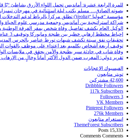
للمرة الرابعة عشرة: أمانديس تحمل اللواء الأزرق بشاطئ “بّا ق
بصوته الصادق… مسلم يكتب ليلة استثنائية في مهرجان تيميزار
مؤسسة “فيوليا “(Veolia) تطلق مركزاً بالرباط لدعم التدخلات الإنسانية في إفريقيا والشرق الأدنى والشرق الأوسط
شراكة استراتيجية بين أمانديس وجمعية مدرسي علوم الحياة والأ
الوكيل العام يكشف تفاصيل وفاة شخص بمقر الفرقة الوطنية 
إحباط مخطط إرهابي خطير بين طنجة ومايوركا وتوقيف 3 عناصر
تحقيقات نفق سبتة تكشف شبهات تورط عناصر بالحرس المدني
توقيف أربعة أشخاص بكلميم بعد اعتداء على موظف بالقوات ال
وفاة شاب في حادثة سير بطنجة والأمن يحقق في ملابسات الوا
تقرير دولي: المغرب ضمن الدول الأكثر أماناً وخالٍ من الإرهاب منذ أ
الفيسبوك
الإعجابات
تويتر
متابعون
42,600
مشتركين
Dribbble
Followers
117k
Subscribers
Followers
3
VK
Members
Pinterest
Followers
276k
Members
انستغرام
متابعون
ThemeForest
Subscribers
Posts
15,333
Comments
Comments