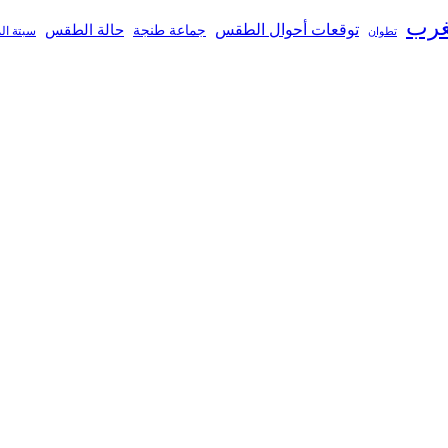
غرب
توقعات أحوال الطقس
جماعة طنجة
حالة الطقس
تطوان
سبتة ال