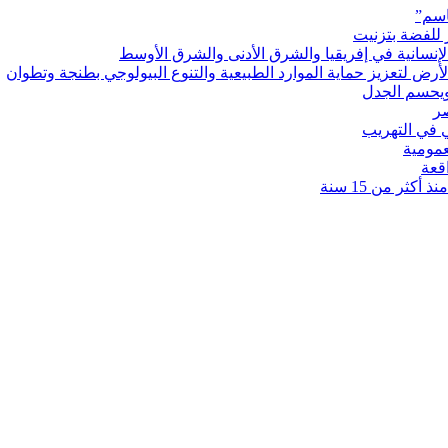
اسم”
 للفضة بتزنيت
رض لتعزيز حماية الموارد الطبيعية والتنوع البيولوجي بطنجة وتطوان
ويحسم الجدل
 في التهريب
عمومية
قعة
كثر من 15 سنة