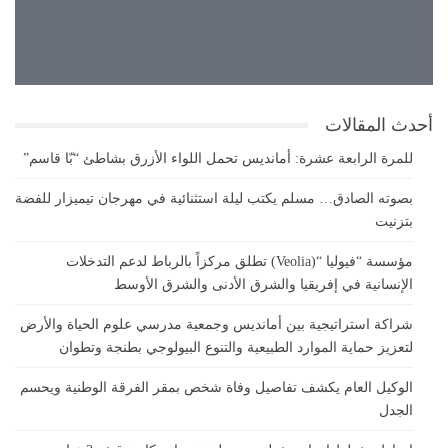
27°
غيوم متفرقة
26°
27°
أحدث المقالات
للمرة الرابعة عشرة: أمانديس تحمل اللواء الأزرق بشاطئ “بّا قاسم”
بصوته الصادق… مسلم يكتب ليلة استثنائية في مهرجان تيميزار للفضة
بتزنيت
مؤسسة “فيوليا “(Veolia) تطلق مركزاً بالرباط لدعم التدخلات
الإنسانية في إفريقيا والشرق الأدنى والشرق الأوسط
شراكة استراتيجية بين أمانديس وجمعية مدرسي علوم الحياة والأرض
لتعزيز حماية الموارد الطبيعية والتنوع البيولوجي بطنجة وتطوان
الوكيل العام يكشف تفاصيل وفاة شخص بمقر الفرقة الوطنية ويحسم
الجدل