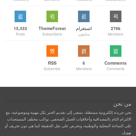
276k
انستغرام
ThemeForest
15,333
Members
متابعون
Subscribers
Posts
RSS
6
Comments
Subscribe
Members
Comments
من نحن
نحن جريدة إلكترونية مستقلة، نسعى إلى تقديم الخبر بكل مهنية وموضوعية، مع
الالتزام التام بالمصداقية وأخلاقيات العمل الصحفي. نواكب مختلف المستجدات
على الساحة المحلية والوطنية، ونحرص على نقل الحقيقة كما هي دون تحريف أو
تهويل.