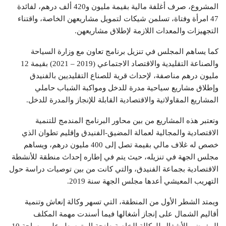
المشروع، صرف أغلفة مالية بقيمة مليون و420 ألف درهم، لفائدة
47 امرأة وفتاة، تسلمن شيكات لتمويل مشاريعهن الخاصة، واقتناء
التجهيزات والمعدات اللازمة لإطلاق مشاريعهن.
كما يساهم المجلس في تنزيل برنامج تعاون مع وزارة السياحة
والصناعة التقليدية والاقتصاد الاجتماعي (2019 – 2021) بقيمة 12
مليون درهم مناصفة، لإحداث قرية للصناع التقليديين بالفنيدق
وإطلاق مشاريع سياحية مدرة للدخل ومواكبة الشباب حاملي
المشاريع المقاولاتية والاقتصادية القابلة للإنجاز والمدرة للدخل.
وتعتبر هذه المشاريع من بين محاور البرنامج المندمج للتنمية
الاقتصادية والمجالية لعمالة المضيق-الفنيدق وإقليم تطوان الذي
خصص له غلاف مالي بقيمة تصل إلى 400 مليون درهم، ويساهم
مجلس الجهة في تنزيله، حيث يتم في إطاره إحداث منطقة للأنشطة
الاقتصادية بجماعة الفنيدق، والتي كانت من بين توصيات دراسة حول
التهريب المعيشي أعدها مجلس الجهة سنة 2019.
ويمتد الشطر الأول من المنطقة، التي تسهر وكالة إنعاش وتنمية
أقاليم الشمال على إنجاز أشغالها فيما أسندت مهمة المكلف
المفوض بالأشغال للوكالة الخاصة طنجة المتوسط، على مساحة 10