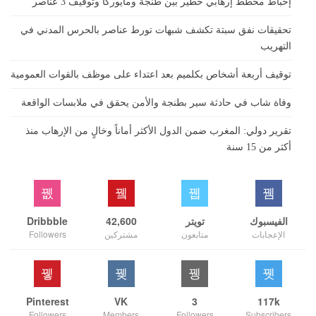
إحباط مخطط إرهابي خطير بين طنجة ومايوركا وتوقيف 3 عناصر
تحقيقات نفق سبتة تكشف شبهات تورط عناصر بالحرس المدني في
التهريب
توقيف أربعة أشخاص بكلميم بعد اعتداء على موظف بالقوات العمومية
وفاة شاب في حادثة سير بطنجة والأمن يحقق في ملابسات الواقعة
تقرير دولي: المغرب ضمن الدول الأكثر أماناً وخالٍ من الإرهاب منذ
أكثر من 15 سنة
الفيسبوك
تويتر
42,600
Dribbble
الإعجابات
متابعون
مشتركين
Followers
Pinterest
VK
3
117k
Followers
Members
Followers
Subscribers