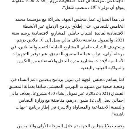
الاجتماعي، موضحا أن هذه الاتفاقيات تروم “إحداث 1000 مقاولة
يتوقع أن توفر 5 آلاف منصب شغل”.
في هذا السياق، عمل مجلس الجهة، بشراكة مع مؤسسة محمد
الخامس للتضامن، على إطلاق برنامج الإدماج عبر الأنشطة
الاقتصادية لفائدة الشباب حاملي المشاريع الاقتصادية برسم سنة
2021، والممول مناصفة بغلاف مالي يصل إلى 10 ملايين درهم،
ويستهدف الشباب حاملي المشاريع القابلة للتنفيذ والقاطنين، في
مرحلة أولى، بتراب عمالة المضيق-الفنيدق، عبر توفير التجهيزات
الأساسية لإحداث مشاريع مدرة للدخل والاستفادة من التكوين
والمواكبة القبلية والبعدية.
كما يساهم مجلس الجهة في تنزيل برنامج يتضمن دعم النساء في
وضعية صعبة من ممتهنات التهريب المعيشي سابقا بعمالة المضيق-
الفنيدق (2021-2022)، عبر تمويل إنشاء 450 مشروعا، بغلاف مالي
إجمالي يصل إلى 12 مليون درهم، مناصفة مع وزارة التضامن
والتنمية الاجتماعية والمساواة والأسرة في إطار برنامج “جهات
ناهضة”.
وحسب بلاغ مجلس الجهة، تم خلال المرحلة الأولى والثانية من