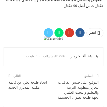
هكتارات من أصل 90 هكتارا.
انشر
هـــيئة التــحريـر
12369 المشاركات
0 تعليقات
السابق
التالي
التوقيع على خمس اتفاقيات
اتحاد طنجة يعلن عن قائمة
لتعزيز منظومة التربية
مكتبه المديري الجديد
والتعليم والبحث العلمي
بجهة طنجة-تطوان-الحسيمة