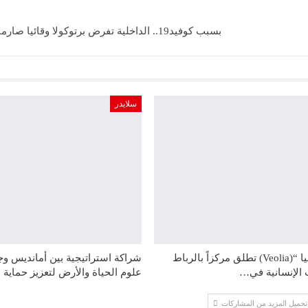
بسبب كوفيد19.. الداخلية تفرض برتوكولا وقائيا صارما بشأن الإنتخابات
سلايدر
مؤسسة “فيوليا “(Veolia) تطلق مركزاً بالرباط
شراكة استراتيجية بين أمانديس 
 الإنسانية في…
علوم الحياة والأرض لتعزيز حماية 
تحميل المزيد من المشاركات