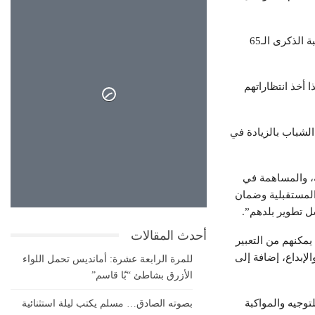
وتجسدت هذه العناية الملكية السامية بالشباب أيضا عند إعداد النموذج التنموي الجديد، حيث شدد صاحب الجلالة في الخطاب الموجه للأمة بمناسبة الذكرى الـ65
 أخذ انتظاراتهم
ه، تشجيع إدماج وازدهار الشباب بالزيادة في
28°
، والمساهمة في
 المستقبلية وضمان
سماء صافية
27°
28°
سل تطوير بلدهم”.
أحدث المقالات
يمكنهم من التعبير
لإبداع، إضافة إلى
للمرة الرابعة عشرة: أمانديس تحمل اللواء
الأزرق بشاطئ “بّا قاسم”
توجيه والمواكبة
بصوته الصادق… مسلم يكتب ليلة استثنائية