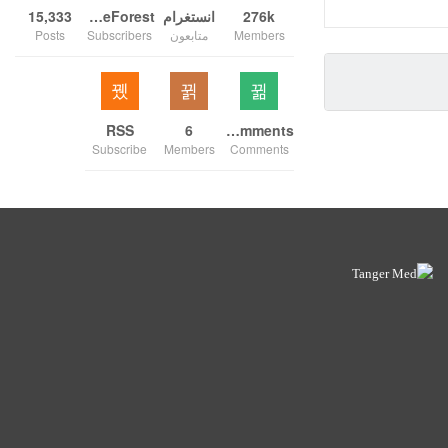
276k
انستغرام
ThemeForest
15,333
Members
متابعون
Subscribers
Posts
RSS
6
Comments
Subscribe
Members
Comments