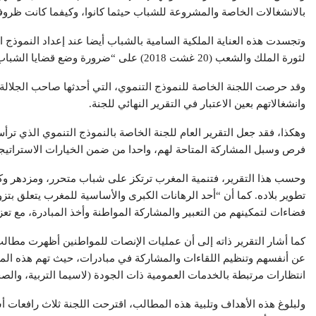
بالانشغالات الخاصة والمشروعة للشباب حيثما كانوا، وكيفما كانت ظروفه
لثورة الملك والشعب (20 غشت 2018) على “ضرورة وضع قضايا الشباب في صلب النموذج التنموي الجديد”.
وقد حرصت اللجنة الخاصة للنموذج التنموي، التي أحدثها صاحب الجلالة 
وانشغالاتهم بعين الاعتبار في التقرير النهائي للجنة.
فرص وسبل المشاركة المتاحة لهم، واحدا من ضمن الخيارات الاستراتيجية
وحسب هذا التقرير، فتنمية المغرب ترتكز على شباب متحرر، ومزدهر وك
تطوير بلاده. كما أن “أحد الرهانات الكبرى والأساسية للمغرب يتعلق بت
فضاءات لتمكينهم من التعبير والمشاركة المواطنة وأخذ المبادرة، مع تعز
كما أشار التقرير ذاته إلى أن عمليات الإنصات للمواطنين أظهرت مطالب 
عن أنفسهم وتنظيم اللقاءات والمشاركة في مبادرات، حيث تهم هذه المطال
انتظارات مرتبطة بالخدمات العمومية ذات الجودة (لاسيما التربية، والصح
ولبلوغ هذه الأهداف وتلبية هذه المطالب، اقترحت اللجنة ثلاث رافعات أ