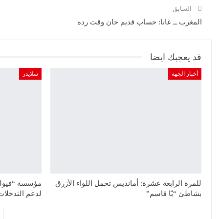
السابق
المغرب ــ غانا: حساب قديم حان وقت رده
قد يعجبك ايضا
أخبار الجهة
سلايدر
للمرة الرابعة عشرة: أمانديس تحمل اللواء الأزرق
بشاطئ “بّا قاسم”
لدعم التدخلات