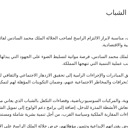
 الشباب
 مناسبة لابراز الالتزام الراسخ لصاحب الجلالة الملك محمد السادس لفا
ة والاقتصادية.
مع الذكرى الـ58 لميلاد صاحب الجلالة الملك محمد السادس، فرصة مواتية لتسليط الضوء على الجهود التي 
ب عملية التنمية التي تنهجها المملكة.
 المبادرات والإجراءات الرامية إلى تحقيق الازدهار الاجتماعي والثقافي ل
الانحرافات والمخاطر الاجتماعية عنهم، وضمان التكوينات المؤهلة لهم لتم
بوية، والمركبات السوسيو-رياضية، وفضاءات التكفل بالشباب الذي يعاني م
إنعاش الأنشطة المذرة للدخل، إضافة إلى برامج دعم الولوج إلى تمويل ال
راءات المقاربة الملكية وسياسة القرب، من أجل تنمية بشرية شاملة ومستدا
ض بقدراتهم الإبداعية وتثمين مؤهلاتهم، حرص جلالة الملك الراسخ على ال