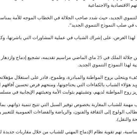
م الاقتصادية والاجتماعية
لهذا الغرض، على إشراك الشباب في عملية المشاورات التي باشرتها، وكذا
وهكذا، فقد جعل التقرير العام للجنة الخاصة بالنموذج التنموي الذي ترأس جلالة الملك في 25 ماي الماضي مراسيم تقديم
 لهذا النموذج التنموي الجديد.
فء ويتحلى بروح المواطنة والمبادرة، وطموح، قادر على استغلال مؤهلاته
زويد هؤلاء الشباب بالكفاءات التي يحتاجونها، ومنحهم فرص تحسين آفاقهم
يز روح المواطنة لديهم، وتشبثهم بثوابت الأمة وتعبئتهم الإيجابية في مسل
مهمة للشباب المغاربة بخصوص توفير السبل التي تتيح تنمية ذواتهم، بما 
ب الولوج إلى الثقافة والفنون، والرياضة والفضاءات العمومية للتعبير وا
ة والنقل).
ساسية، تهم تقوية نظام الإدماج المهني للشباب من خلال مقاربات جديدة لل