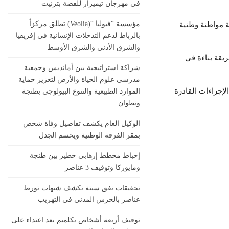
في مهرجان تيميزار للفضة بتزنيت
مؤسسة “فيوليا “(Veolia) تطلق مركزاً
ة مواطنة وطنية
بالرباط لدعم التدخلات الإنسانية في إفريقيا
والشرق الأدنى والشرق الأوسط
يقة بناءة في
شراكة استراتيجية بين أمانديس وجمعية
مدرسي علوم الحياة والأرض لتعزيز حماية
لإجراءات القادرة
الموارد الطبيعية والتنوع البيولوجي بطنجة
وتطوان
الوكيل العام يكشف تفاصيل وفاة شخص
بمقر الفرقة الوطنية ويحسم الجدل
إحباط مخطط إرهابي خطير بين طنجة
ومايوركا وتوقيف 3 عناصر
تحقيقات نفق سبتة تكشف شبهات تورط
عناصر بالحرس المدني في التهريب
توقيف أربعة أشخاص بكلميم بعد اعتداء على