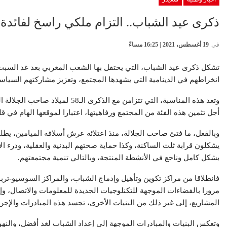
ذكرى عيد الشباب.. التزام ملكي راسخ لفائدة
في
19 أغسطس، 2021 | 16:25 مساءً
تشكل ذكرى عيد الشباب، التي يحتفل بها الشعب المغربي بعد غد السبت،
انخراطهم في الدينامية التي يشهدها المجتمع، وتعزيز مشاركتهم السياسي
وتعد هذه المناسبة، التي تتزامن 
أجل تثمين هذه الفئة من المجتمع ورفاهيتها، اعتبارا لموقعها الهام في قل
وبالفعل، ما فتئ صاحب الجلالة، منذ اعتلائه عرش أسلافه الميامين، يطلق
يشكلون قرابة ثلث الساكنة، وكذا حماية صحتهم البدنية والعقلية، ودرء 
بشكل كامل وناجع في الأنشطة المنتجة، وبالتالي تنمية مجتمعتهم.
فانطلاقا من مراكز تكوين وتأهيل وإدماج الشباب، والمراكز السوسيو-تر
مرورا بالفضاءات الموجهة للتكنلوجيات الجديدة للمعلومات والاتصال، و
المشاريع، إلى غير ذلك من البنيات الأخرى، تجسد هذه المبادرات والإج
وتعكس البنيات والمبادرات الموجهة إلى إعداد الشباب لغد أفضل، والنهو