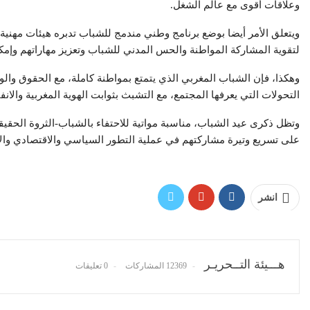
وعلاقات أقوى مع عالم الشغل.
ويتعلق الأمر أيضا بوضع برنامج وطني مندمج للشباب تدبره هيئات مهنية
لتقوية المشاركة المواطنة والحس المدني للشباب وتعزيز مهاراتهم وإمكا
وهكذا، فإن الشباب المغربي الذي يتمتع بمواطنة كاملة، مع الحقوق وال
التحولات التي يعرفها المجتمع، مع التشبث بثوابت الهوية المغربية والانفت
وتظل ذكرى عيد الشباب، مناسبة مواتية للاحتفاء بالشباب-الثروة الحقيقي
على تسريع وتيرة مشاركتهم في عملية التطور السياسي والاقتصادي وال
انشر
هـــيئة التــحريـر
12369 المشاركات
0 تعليقات