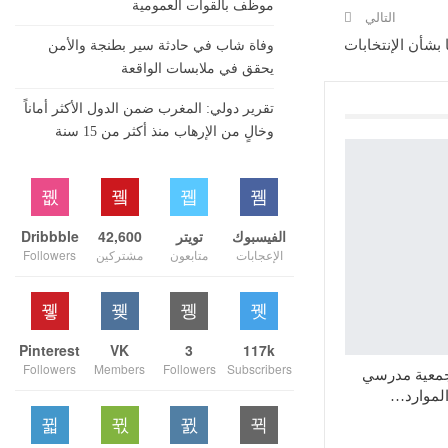
موظف بالقوات العمومية
التالي
وفاة شاب في حادثة سير بطنجة والأمن
يحقق في ملابسات الواقعة
تقرير دولي: المغرب ضمن الدول الأكثر أماناً
وخالٍ من الإرهاب منذ أكثر من 15 سنة
الفيسبوك
تويتر
42,600
Dribbble
الإعجابات
متابعون
مشتركين
Followers
Pinterest
VK
3
117k
Followers
Members
Followers
Subscribers
وجمعية مدرسي
الموارد…