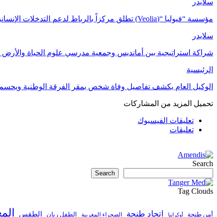
سلايدر
مؤسسة “فيوليا “(Veolia) تطلق مركزاً بالرباط لدعم التدخلات الإنسانية في…
سلايدر
شراكة استراتيجية بين أمانديس وجمعية مدرسي علوم الحياة والأرض ل
الرئيسية
الوكيل العام يكشف تفاصيل وفاة شخص بمقر الفرقة الوطنية ويحسم
تحميل المزيد من المشاركات
تعليقات الفيسبوك
تعليقات
Search
Search
Tag Clouds
الم
اتحاد طنجة
الطقس
أمن طنجة
الطفل ريان
الصحراء المغربية
أوكرانيا