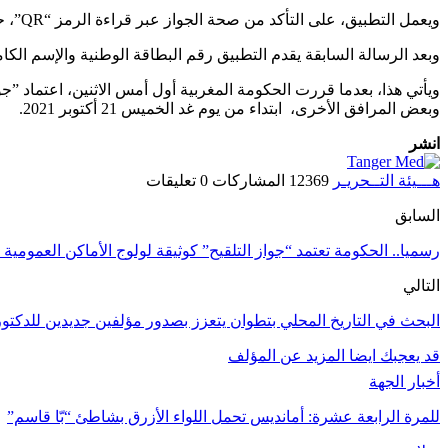
ويعمل التطبيق، على التأكد من صحة الجواز عبر قراءة الرمز “QR”، حيث تظهر رسالة في أعلى الشاشة مفادها “حامل هذا الجواز قد تم تلقيحه ضد فيروس كورونا المستجد”.
وبعد الرسالة السابقة يقدم التطبيق رقم البطاقة الوطنية والإسم الكامل
ويأتي هذا، بعدما قررت الحكومة المغربية أول أمس الاثنين، اعتماد ”جو
وبعض المرافق الأخرى، ابتداء من يوم غد الخميس 21 أكتوبر 2021.
انشر
هـــيئة التــحريـر
12369 المشاركات
0 تعليقات
السابق
رسميا.. الحكومة تعتمد “جواز التلقيح” كوثيقة لولوج الأماكن العمومية
التالي
البحث في التاريخ المحلي بتطوان يتعزز بصدور مؤلفين جديدين للدكت
قد يعجبك ايضا
المزيد عن المؤلف
أخبار الجهة
للمرة الرابعة عشرة: أمانديس تحمل اللواء الأزرق بشاطئ “بّا قاسم”