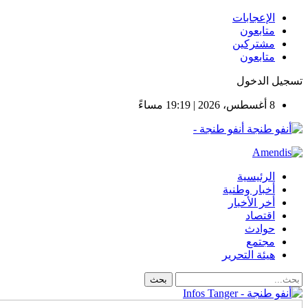
الإعجابات
متابعون
مشتركين
متابعون
تسجيل الدخول
8 أغسطس، 2026 | 19:19 مساءً
أنفو طنجة -
الرئيسية
أخبار وطنية
أخر الأخبار
اقتصاد
حوادث
مجتمع
هيئة التحرير