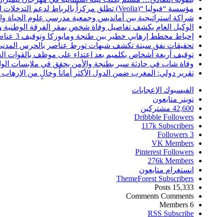
مؤسسة “فيوليا “(Veolia) تطلق مركزاً بالرباط لدعم التدخلات الإنسانية في إفريقيا والشرق الأدنى والشرق الأوسط
شراكة استراتيجية بين أمانديس وجمعية مدرسي علوم الحياة والأ
الوكيل العام يكشف تفاصيل وفاة شخص بمقر الفرقة الوطنية 
إحباط مخطط إرهابي خطير بين طنجة ومايوركا وتوقيف 3 عناصر
تحقيقات نفق سبتة تكشف شبهات تورط عناصر بالحرس المدني
توقيف أربعة أشخاص بكلميم بعد اعتداء على موظف بالقوات ال
وفاة شاب في حادثة سير بطنجة والأمن يحقق في ملابسات الوا
تقرير دولي: المغرب ضمن الدول الأكثر أماناً وخالٍ من الإرهاب منذ أ
الفيسبوك
الإعجابات
تويتر
متابعون
42,600
مشتركين
Dribbble
Followers
117k
Subscribers
Followers
3
VK
Members
Pinterest
Followers
276k
Members
انستغرام
متابعون
ThemeForest
Subscribers
Posts
15,333
Comments
Comments
Members
6
RSS
Subscribe