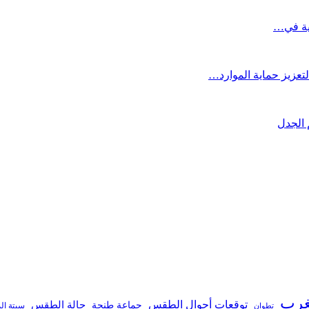
تعزيز حماية الموارد…
 الجدل
غرب
توقعات أحوال الطقس
جماعة طنجة
حالة الطقس
تطوان
سبتة ال