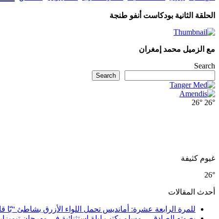
الحلقة الثانية بودكاست أنفو طنجة
مع الزميل محمد إمغران
Search
Search
26°
26°
غيوم كثيفة
26°
أحدث المقالات
للمرة الرابعة عشرة: أمانديس تحمل اللواء الأزرق بشاطئ “بّا ق
بصوته الصادق… مسلم يكتب ليلة استثنائية في مهرجان تيميزار