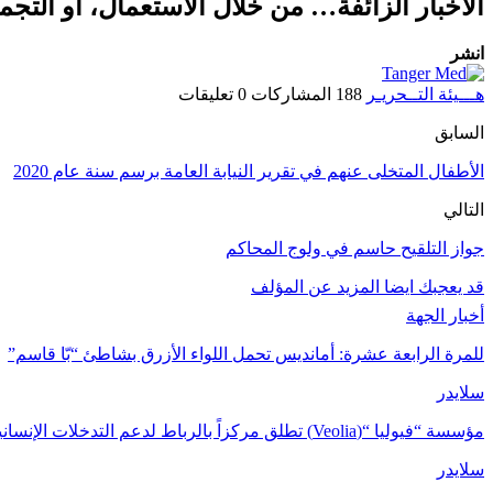
الأخبار الزائفة… من خلال الاستعمال، أو الت
انشر
هـــيئة التــحريـر
188 المشاركات
0 تعليقات
السابق
الأطفال المتخلى عنهم في تقرير النيابة العامة برسم سنة عام 2020
التالي
جواز التلقيح حاسم في ولوج المحاكم
قد يعجبك ايضا
المزيد عن المؤلف
أخبار الجهة
للمرة الرابعة عشرة: أمانديس تحمل اللواء الأزرق بشاطئ “بّا قاسم”
سلايدر
مؤسسة “فيوليا “(Veolia) تطلق مركزاً بالرباط لدعم التدخلات الإنسانية في…
سلايدر