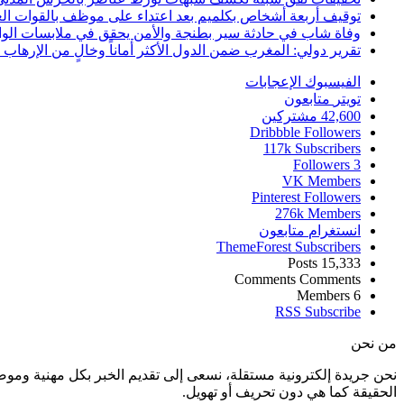
توقيف أربعة أشخاص بكلميم بعد اعتداء على موظف بالقوات ال
وفاة شاب في حادثة سير بطنجة والأمن يحقق في ملابسات الوا
تقرير دولي: المغرب ضمن الدول الأكثر أماناً وخالٍ من الإرهاب منذ أ
الفيسبوك
الإعجابات
تويتر
متابعون
42,600
مشتركين
Dribbble
Followers
117k
Subscribers
Followers
3
VK
Members
Pinterest
Followers
276k
Members
انستغرام
متابعون
ThemeForest
Subscribers
Posts
15,333
Comments
Comments
Members
6
RSS
Subscribe
من نحن
نحن جريدة إلكترونية مستقلة، نسعى إلى تقديم الخبر بكل مهنية ومو
الحقيقة كما هي دون تحريف أو تهويل.