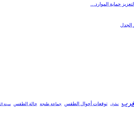
تعزيز حماية الموارد…
 الجدل
غرب
توقعات أحوال الطقس
جماعة طنجة
حالة الطقس
تطوان
سبتة ال