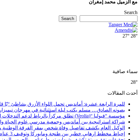
مع الزميل محمد إمغران
Search
Search
27°
28°
سماء صافية
28°
أحدث المقالات
للمرة الرابعة عشرة: أمانديس تحمل اللواء الأزرق بشاطئ “بّا ق
بصوته الصادق… مسلم يكتب ليلة استثنائية في مهرجان تيميزار
مؤسسة “فيوليا “(Veolia) تطلق مركزاً بالرباط لدعم التدخلات الإنسانية في إفريقيا والشرق الأدنى والشرق الأوسط
شراكة استراتيجية بين أمانديس وجمعية مدرسي علوم الحياة والأ
الوكيل العام يكشف تفاصيل وفاة شخص بمقر الفرقة الوطنية 
إحباط مخطط إرهابي خطير بين طنجة ومايوركا وتوقيف 3 عناصر
تحقيقات نفق سبتة تكشف شبهات تورط عناصر بالحرس المدني