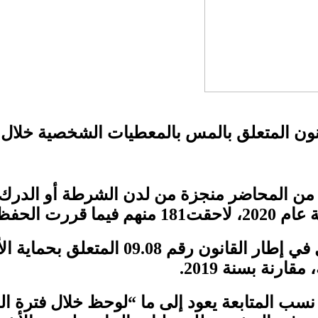
قرير للنيابة العامة أن مصالحها تلقت 210 من المحاضر منجزة من لدن
ق 42 محضرا.
ويشير التقرير إلى أن عدد الملفات، الت
ه نسب المتابعة يعود إلى ما “لوحظ خلال فترة