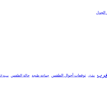
 الجدل
غرب
توقعات أحوال الطقس
جماعة طنجة
حالة الطقس
تطوان
سبتة ال