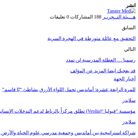
انشر
هـــيئة التــحريـر
188 المشاركات
0 تعليقات
السابق
التحقيق مع عائلة متورطة في الهجرة السرية
التالي
رسميا … العطلة المدرسية لن تمدد
قد يعجبك ايضا
المزيد عن المؤلف
أخبار الجهة
للمرة الرابعة عشرة: أمانديس تحمل اللواء الأزرق بشاطئ “بّا قاسم”
سلايدر
مؤسسة “فيوليا “(Veolia) تطلق مركزاً بالرباط لدعم التدخلات الإنسانية في…
سلايدر
شراكة استراتيجية بين أمانديس وجمعية مدرسي علوم الحياة والأرض ل