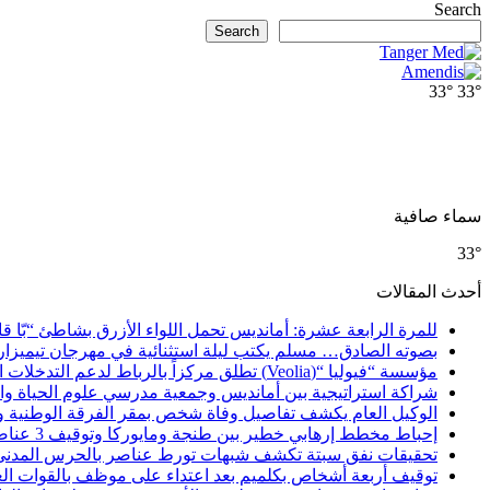
Search
Search
33°
33°
سماء صافية
33°
أحدث المقالات
للمرة الرابعة عشرة: أمانديس تحمل اللواء الأزرق بشاطئ “بّا ق
بصوته الصادق… مسلم يكتب ليلة استثنائية في مهرجان تيميزار
مؤسسة “فيوليا “(Veolia) تطلق مركزاً بالرباط لدعم التدخلات الإنسانية في إفريقيا والشرق الأدنى والشرق الأوسط
شراكة استراتيجية بين أمانديس وجمعية مدرسي علوم الحياة والأ
الوكيل العام يكشف تفاصيل وفاة شخص بمقر الفرقة الوطنية 
إحباط مخطط إرهابي خطير بين طنجة ومايوركا وتوقيف 3 عناصر
تحقيقات نفق سبتة تكشف شبهات تورط عناصر بالحرس المدني
توقيف أربعة أشخاص بكلميم بعد اعتداء على موظف بالقوات ال