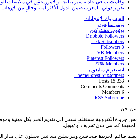
وفاة شاب في حادثة سير بطنجة والأمن يحقق في ملابسات الوا
تقرير دولي: المغرب ضمن الدول الأكثر أماناً وخالٍ من الإرهاب منذ أ
الفيسبوك
الإعجابات
تويتر
متابعون
يوتيوب
مشتركين
Dribbble
Followers
117k
Subscribers
Followers
3
VK
Members
Pinterest
Followers
276k
Members
انستغرام
متابعون
ThemeForest
Subscribers
Posts
15,333
Comments
Comments
Members
6
RSS
Subscribe
من نحن
نحن جريدة إلكترونية مستقلة، نسعى إلى تقديم الخبر بكل مهنية ومو
الحقيقة كما هي دون تحريف أو تهويل.
يضم طاقم الجريدة صحافيين ومراسلين ميدانيين يعملون على مدار ال