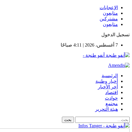
الإعجابات
متابعون
مشتركين
متابعون
تسجيل الدخول
7 أغسطس، 2026 | 4:11 صباحًا
أنفو طنجة -
الرئيسية
أخبار وطنية
أخر الأخبار
اقتصاد
حوادث
مجتمع
هيئة التحرير