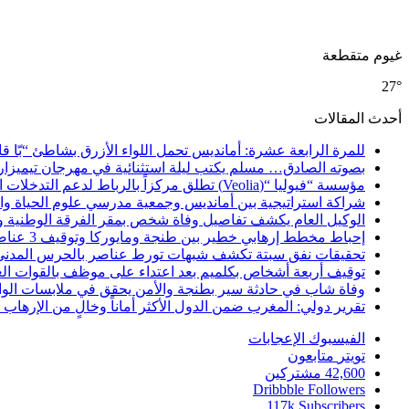
غيوم متقطعة
27°
أحدث المقالات
للمرة الرابعة عشرة: أمانديس تحمل اللواء الأزرق بشاطئ “بّا ق
بصوته الصادق… مسلم يكتب ليلة استثنائية في مهرجان تيميزار
مؤسسة “فيوليا “(Veolia) تطلق مركزاً بالرباط لدعم التدخلات الإنسانية في إفريقيا والشرق الأدنى والشرق الأوسط
شراكة استراتيجية بين أمانديس وجمعية مدرسي علوم الحياة والأ
الوكيل العام يكشف تفاصيل وفاة شخص بمقر الفرقة الوطنية 
إحباط مخطط إرهابي خطير بين طنجة ومايوركا وتوقيف 3 عناصر
تحقيقات نفق سبتة تكشف شبهات تورط عناصر بالحرس المدني
توقيف أربعة أشخاص بكلميم بعد اعتداء على موظف بالقوات ال
وفاة شاب في حادثة سير بطنجة والأمن يحقق في ملابسات الوا
تقرير دولي: المغرب ضمن الدول الأكثر أماناً وخالٍ من الإرهاب منذ أ
الفيسبوك
الإعجابات
تويتر
متابعون
42,600
مشتركين
Dribbble
Followers
117k
Subscribers