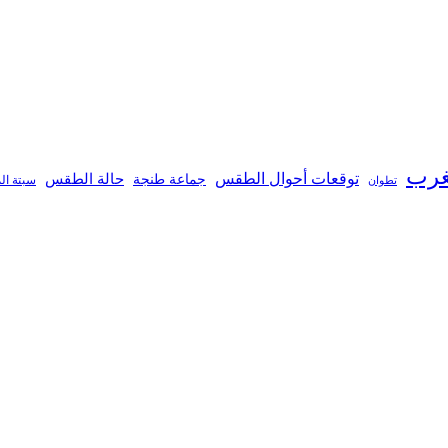
غرب
توقعات أحوال الطقس
جماعة طنجة
حالة الطقس
تطوان
سبتة ال