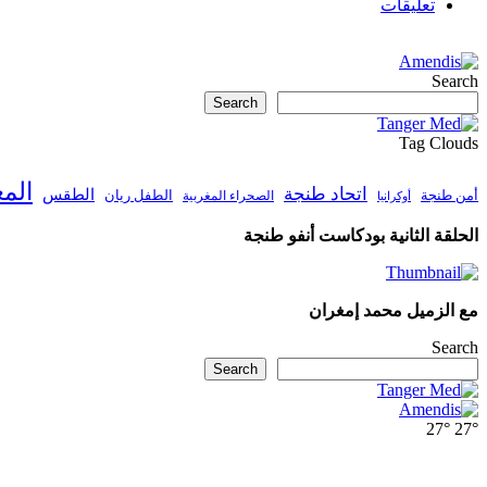
تعليقات
Search
Search
Tag Clouds
الم
اتحاد طنجة
الطقس
أمن طنجة
الطفل ريان
الصحراء المغربية
أوكرانيا
الحلقة الثانية بودكاست أنفو طنجة
مع الزميل محمد إمغران
Search
Search
27°
27°