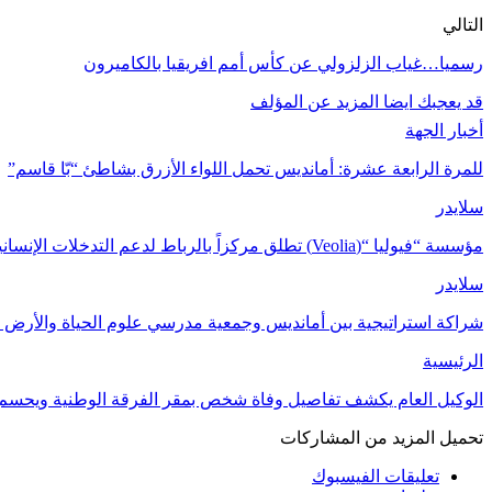
التالي
رسميا…غياب الزلزولي عن كأس أمم افريقيا بالكاميرون
قد يعجبك ايضا
المزيد عن المؤلف
أخبار الجهة
للمرة الرابعة عشرة: أمانديس تحمل اللواء الأزرق بشاطئ “بّا قاسم”
سلايدر
مؤسسة “فيوليا “(Veolia) تطلق مركزاً بالرباط لدعم التدخلات الإنسانية في…
سلايدر
شراكة استراتيجية بين أمانديس وجمعية مدرسي علوم الحياة والأرض ل
الرئيسية
الوكيل العام يكشف تفاصيل وفاة شخص بمقر الفرقة الوطنية ويحسم
تحميل المزيد من المشاركات
تعليقات الفيسبوك