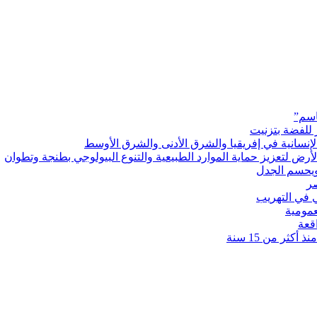
اسم”
 للفضة بتزنيت
رض لتعزيز حماية الموارد الطبيعية والتنوع البيولوجي بطنجة وتطوان
ويحسم الجدل
 في التهريب
عمومية
قعة
كثر من 15 سنة