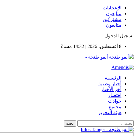
الإعجابات
متابعون
مشتركين
متابعون
تسجيل الدخول
8 أغسطس، 2026 | 14:32 مساءً
أنفو طنجة -
الرئيسية
أخبار وطنية
أخر الأخبار
اقتصاد
حوادث
مجتمع
هيئة التحرير