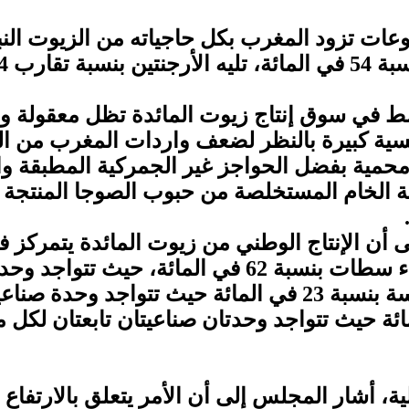
 تزود المغرب بكل حاجياته من الزيوت النباتية
تنافسية كبيرة بالنظر لضعف واردات المغرب من ا
حمية بفضل الحواجز غير الجمركية المطبقة وال
ة الخام المستخلصة من حبوب الصوجا المنتجة ع
 أن الإنتاج الوطني من زيوت المائدة يتمركز 
هذه المادة في المملكة، وهي جهة الدار البيضاء سطات
كريسطال وشركة صافولا، تليها جهة سوس ماسة بنسبة 23 في ا
هة فاس – مكناس بنسبة 15 في المائة حيث تتواجد وحدتان صناع
ة، أشار المجلس إلى أن الأمر يتعلق بالارتفاع ا