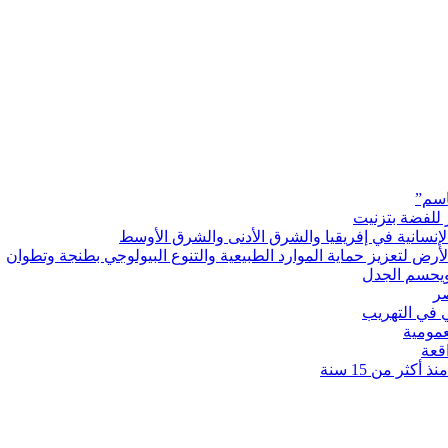
اسم”
 للفضة بتزنيت
رض لتعزيز حماية الموارد الطبيعية والتنوع البيولوجي بطنجة وتطوان
ويحسم الجدل
 في التهريب
عمومية
قعة
كثر من 15 سنة