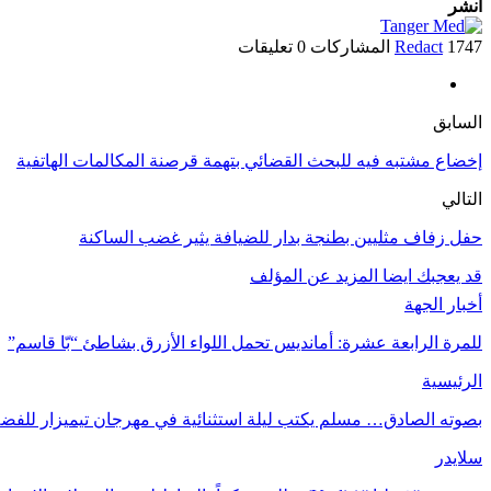
انشر
1747 المشاركات
Redact
0 تعليقات
السابق
إخضاع مشتبه فيه للبحث القضائي بتهمة قرصنة المكالمات الهاتفية
التالي
حفل زفاف مثليين بطنجة بدار للضيافة يثير غضب الساكنة
قد يعجبك ايضا
المزيد عن المؤلف
أخبار الجهة
للمرة الرابعة عشرة: أمانديس تحمل اللواء الأزرق بشاطئ “بّا قاسم”
الرئيسية
بصوته الصادق… مسلم يكتب ليلة استثنائية في مهرجان تيميزار للفضة
سلايدر