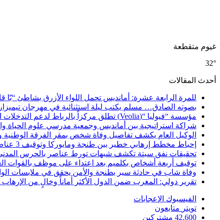
غيوم متقطعة
32°
أحدث المقالات
للمرة الرابعة عشرة: أمانديس تحمل اللواء الأزرق بشاطئ “بّا ق
بصوته الصادق… مسلم يكتب ليلة استثنائية في مهرجان تيميزار
مؤسسة “فيوليا “(Veolia) تطلق مركزاً بالرباط لدعم التدخلات الإنسانية في إفريقيا والشرق الأدنى والشرق الأوسط
شراكة استراتيجية بين أمانديس وجمعية مدرسي علوم الحياة والأ
الوكيل العام يكشف تفاصيل وفاة شخص بمقر الفرقة الوطنية 
إحباط مخطط إرهابي خطير بين طنجة ومايوركا وتوقيف 3 عناصر
تحقيقات نفق سبتة تكشف شبهات تورط عناصر بالحرس المدني
توقيف أربعة أشخاص بكلميم بعد اعتداء على موظف بالقوات ال
وفاة شاب في حادثة سير بطنجة والأمن يحقق في ملابسات الوا
تقرير دولي: المغرب ضمن الدول الأكثر أماناً وخالٍ من الإرهاب منذ أ
الفيسبوك
الإعجابات
تويتر
متابعون
42,600
مشتركين