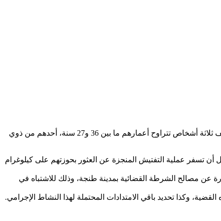
تمكنت عناصر الشرطة القضائية بمنطقة أمن بني مكادة بمدينة طنجة، في الساعات الأولى من صباح اليوم الثلاثاء 23 أبريل الجاري، من توقيف ثلاثة أشخاص تتراوح أعمارهم ما بين 36 و27 سنة، أحدهم من ذوي
 أن تسفر عملية التفتيش المنجزة عن العثور بحوزتهم على كيلوغرام
 عن مصالح الشرطة القضائية بمدينة طنجة، وذلك للاشتباه في
ية، وكذا تحديد باقي الامتدادات المحتملة لهذا النشاط الإجرامي.