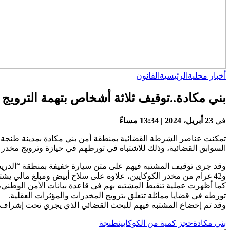
أخبار محلية
الرئيسية
القانون
بني مكادة..توقيف ثلاثة أشخاص بتهمة الترويج
في
23 أبريل، 2024 | 13:34 مساءً
السوابق القضائية، وذلك للاشتباه في تورطهم في حيازة وترويج مخدر ا
وقد جرى توقيف المشتبه فيهم على متن سيارة خفيفة بمنطقة “الدريسي
و42 غرام من مخدر الكوكايين، علاوة على سلاح أبيض ومبلغ مالي يشتبه في كونه من عائدات هذا النشاط الإجرامي.
كما أظهرت عملية تنقيط المشتبه بهم في قاعدة بيانات الأمن الوط
تورطه في قضايا مماثلة تتعلق بترويج المخدرات والمؤثرات العقلية.
وقد تم إخضاع المشتبه فيهم للبحث القضائي الذي يجري تحت إشراف ال
بني مكادة
حجز كمية من الكوكايين
طنجة