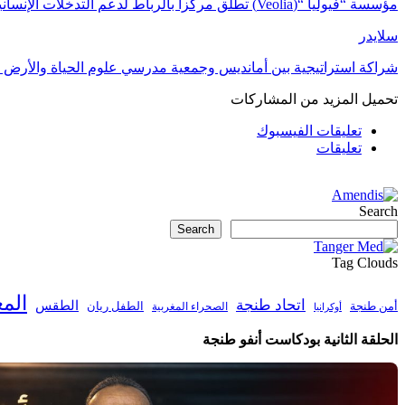
مؤسسة “فيوليا “(Veolia) تطلق مركزاً بالرباط لدعم التدخلات الإنسانية في…
سلايدر
شراكة استراتيجية بين أمانديس وجمعية مدرسي علوم الحياة والأرض ل
تحميل المزيد من المشاركات
تعليقات الفيسبوك
تعليقات
Search
Search
Tag Clouds
الم
اتحاد طنجة
الطقس
أمن طنجة
الطفل ريان
الصحراء المغربية
أوكرانيا
الحلقة الثانية بودكاست أنفو طنجة