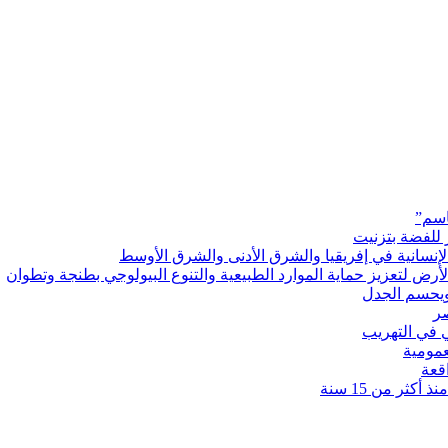
اسم”
 للفضة بتزنيت
رض لتعزيز حماية الموارد الطبيعية والتنوع البيولوجي بطنجة وتطوان
ويحسم الجدل
 في التهريب
عمومية
قعة
كثر من 15 سنة