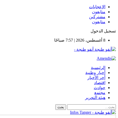
الإعجابات
متابعون
مشتركين
متابعون
تسجيل الدخول
8 أغسطس، 2026 | 7:57 صباحًا
أنفو طنجة -
الرئيسية
أخبار وطنية
أخر الأخبار
اقتصاد
حوادث
مجتمع
هيئة التحرير