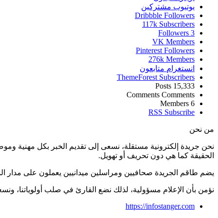
يوتيوب
مشتركين
Dribbble
Followers
117k
Subscribers
Followers
3
VK
Members
Pinterest
Followers
276k
Members
انستغرام
متابعون
ThemeForest
Subscribers
Posts
15,333
Comments
Comments
Members
6
RSS
Subscribe
من نحن
نحن جريدة إلكترونية مستقلة، نسعى إلى تقديم الخبر بكل مهنية ومو
الحقيقة كما هي دون تحريف أو تهويل.
يضم طاقم الجريدة صحافيين ومراسلين ميدانيين يعملون على مدار ال
نؤمن بأن الإعلام مسؤولية، لذلك نضع القارئ في صلب أولوياتنا، و
https://infostanger.com