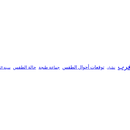
غرب
توقعات أحوال الطقس
جماعة طنجة
حالة الطقس
تطوان
سبتة ال