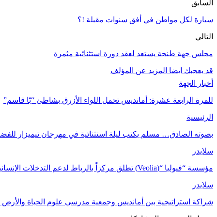
السابق
سيارة لكل مواطن في أفق سنوات مقبلة !؟
التالي
مجلس جهة طنجة يستعد لعقد دورة استثنائية مثمرة
قد يعجبك ايضا
المزيد عن المؤلف
أخبار الجهة
للمرة الرابعة عشرة: أمانديس تحمل اللواء الأزرق بشاطئ “بّا قاسم”
الرئيسية
بصوته الصادق… مسلم يكتب ليلة استثنائية في مهرجان تيميزار للفضة
سلايدر
مؤسسة “فيوليا “(Veolia) تطلق مركزاً بالرباط لدعم التدخلات الإنسانية في…
سلايدر
شراكة استراتيجية بين أمانديس وجمعية مدرسي علوم الحياة والأرض ل