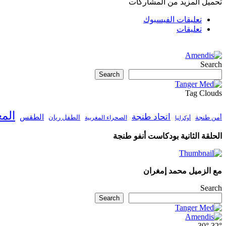
تحميل المزيد من المشاركات
تعليقات الفيسبوك
تعليقات
Search
Search
Tag Clouds
الم
اتحاد طنجة
الطقس
أمن طنجة
الطفل ريان
الصحراء المغربية
أوكرانيا
الحلقة الثانية بودكاست أنفو طنجة
مع الزميل محمد إمغران
Search
Search
30°
32°