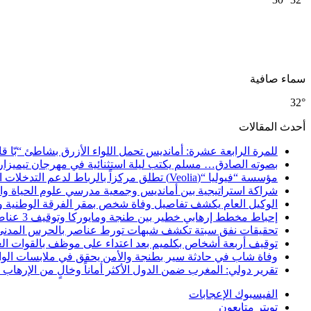
سماء صافية
32°
أحدث المقالات
للمرة الرابعة عشرة: أمانديس تحمل اللواء الأزرق بشاطئ “بّا ق
بصوته الصادق… مسلم يكتب ليلة استثنائية في مهرجان تيميزار
مؤسسة “فيوليا “(Veolia) تطلق مركزاً بالرباط لدعم التدخلات الإنسانية في إفريقيا والشرق الأدنى والشرق الأوسط
شراكة استراتيجية بين أمانديس وجمعية مدرسي علوم الحياة والأ
الوكيل العام يكشف تفاصيل وفاة شخص بمقر الفرقة الوطنية 
إحباط مخطط إرهابي خطير بين طنجة ومايوركا وتوقيف 3 عناصر
تحقيقات نفق سبتة تكشف شبهات تورط عناصر بالحرس المدني
توقيف أربعة أشخاص بكلميم بعد اعتداء على موظف بالقوات ال
وفاة شاب في حادثة سير بطنجة والأمن يحقق في ملابسات الوا
تقرير دولي: المغرب ضمن الدول الأكثر أماناً وخالٍ من الإرهاب منذ أ
الفيسبوك
الإعجابات
تويتر
متابعون