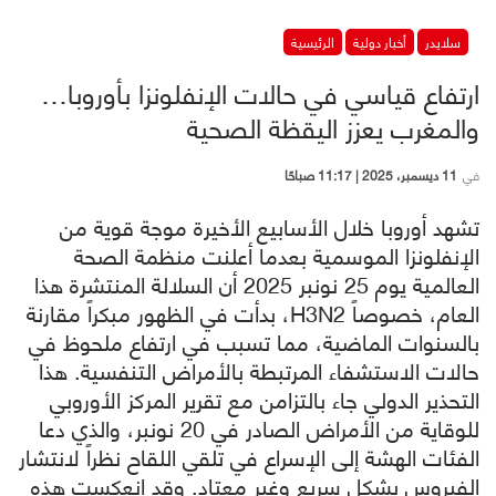
سلايدر
أخبار دولية
الرئيسية
ارتفاع قياسي في حالات الإنفلونزا بأوروبا…
والمغرب يعزز اليقظة الصحية
في
11 ديسمبر، 2025 | 11:17 صباحًا
تشهد أوروبا خلال الأسابيع الأخيرة موجة قوية من
الإنفلونزا الموسمية بعدما أعلنت منظمة الصحة
العالمية يوم 25 نونبر 2025 أن السلالة المنتشرة هذا
العام، خصوصاً H3N2، بدأت في الظهور مبكراً مقارنة
بالسنوات الماضية، مما تسبب في ارتفاع ملحوظ في
حالات الاستشفاء المرتبطة بالأمراض التنفسية. هذا
التحذير الدولي جاء بالتزامن مع تقرير المركز الأوروبي
للوقاية من الأمراض الصادر في 20 نونبر، والذي دعا
الفئات الهشة إلى الإسراع في تلقي اللقاح نظراً لانتشار
الفيروس بشكل سريع وغير معتاد. وقد انعكست هذه