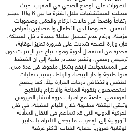
التطورات على الوضع الصحي في المغرب، حيث
سجلت المستشفيات خلال الفترة ما بين 6 و10 دجنبر
ارتفاعاً واضحاً في حالات الزكام والحمّى وصعوبات
التنفس، خصوصاً لدى الأطفال والمصابين بأمراض
مزمنة. ورغم عدم تسجيل سلالة جديدة داخل المملكة،
فإن وزارة الصحة شددت على ضرورة تعزيز الوقاية،
محذرة من استعمال أدوية ومواد تباع عبر الإنترنت دون
ترخيص رسمي. وتشير مصادر طبية إلى أن الضغط
على المستعجلات ارتفع بشكل ملحوظ في عدة مدن،
منها طنجة والدار البيضاء والرباط، بسبب تقلبات
الطقس وانخفاض درجات الحرارة ليلاً. كما ينصح
المتخصصون بتقوية المناعة والالتزام بالتلقيح
الموسمي، خاصة مع اقتراب ذروة انتشار الفيروس.
وتبقى اليقظة مطلوبة خلال الأيام المقبلة، في ظل
الحركية الدولية التي قد تساهم في انتقال السلالة
الأوروبية إلى المغرب، ما يجعل الالتزام بالتدابير
الوقائية ضرورياً لحماية الفئات الأكثر عرضة