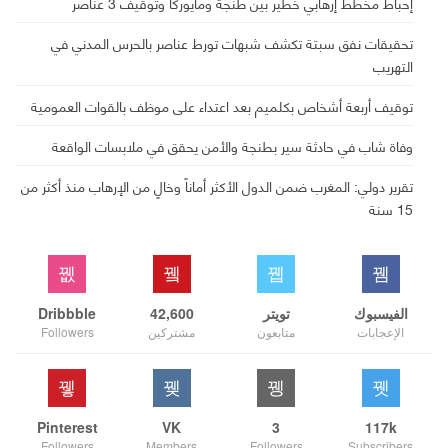
إحباط مخطط إرهابي خطير بين طنجة ومايوركا وتوقيف 3 عناصر
تحقيقات نفق سبتة تكشف شبهات تورط عناصر بالحرس المدني في
التهريب
توقيف أربعة أشخاص بكلميم بعد اعتداء على موظف بالقوات العمومية
وفاة شاب في حادثة سير بطنجة والأمن يحقق في ملابسات الواقعة
تقرير دولي: المغرب ضمن الدول الأكثر أماناً وخالٍ من الإرهاب منذ أكثر من
15 سنة
الفيسبوك
تويتر
42,600
Dribbble
الإعجابات
متابعون
مشتركين
Followers
Pinterest
VK
3
117k
Followers
Members
Followers
Subscribers