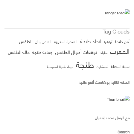
Tag Clouds
اتحاد طنجة
الطقس
الطفل ريان
أمن طنجة
الصحراء المغربية
أوكرانيا
المغرب
توقعات أحوال الطقس
حالة الطقس
جماعة طنجة
تطوان
طنجة
سبتة المحتلة
ميناء طنجة المتوسط
شفشاون
الحلقة الثانية بودكاست أنفو طنجة
مع الزميل محمد إمغران
Search