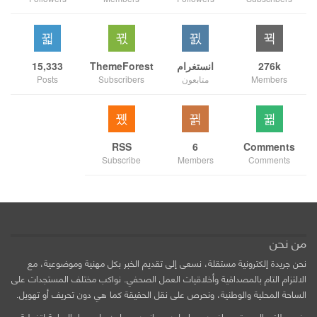
276k
انستغرام
ThemeForest
15,333
Members
متابعون
Subscribers
Posts
RSS
6
Comments
Subscribe
Members
Comments
من نحن
نحن جريدة إلكترونية مستقلة، نسعى إلى تقديم الخبر بكل مهنية وموضوعية، مع
الالتزام التام بالمصداقية وأخلاقيات العمل الصحفي. نواكب مختلف المستجدات على
الساحة المحلية والوطنية، ونحرص على نقل الحقيقة كما هي دون تحريف أو تهويل.
يضم طاقم الجريدة صحافيين ومراسلين ميدانيين يعملون على مدار الساعة لتغطية