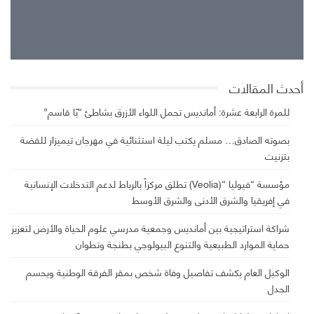
26°
مطر خفيف
25°
26°
أحدث المقالات
للمرة الرابعة عشرة: أمانديس تحمل اللواء الأزرق بشاطئ “بّا قاسم”
بصوته الصادق… مسلم يكتب ليلة استثنائية في مهرجان تيميزار للفضة
بتزنيت
مؤسسة “فيوليا “(Veolia) تطلق مركزاً بالرباط لدعم التدخلات الإنسانية
في إفريقيا والشرق الأدنى والشرق الأوسط
شراكة استراتيجية بين أمانديس وجمعية مدرسي علوم الحياة والأرض لتعزيز
حماية الموارد الطبيعية والتنوع البيولوجي بطنجة وتطوان
الوكيل العام يكشف تفاصيل وفاة شخص بمقر الفرقة الوطنية ويحسم
الجدل