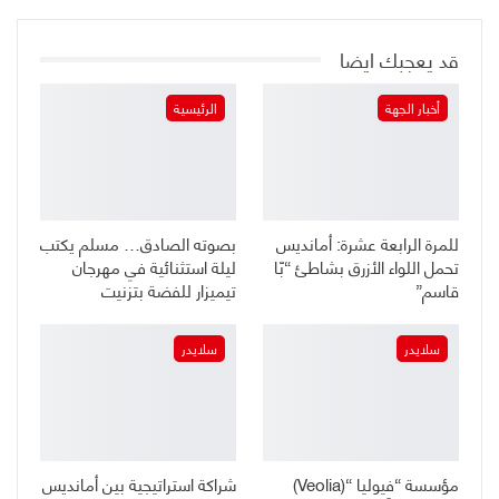
قد يعجبك ايضا
أخبار الجهة
الرئيسية
للمرة الرابعة عشرة: أمانديس
بصوته الصادق… مسلم يكتب
تحمل اللواء الأزرق بشاطئ “بّا
ليلة استثنائية في مهرجان
قاسم”
تيميزار للفضة بتزنيت
سلايدر
سلايدر
مؤسسة “فيوليا “(Veolia)
شراكة استراتيجية بين أمانديس