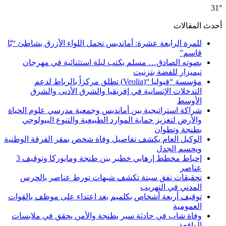
31°
أحدث المقالات
للمرة الرابعة عشرة: أمانديس تحمل اللواء الأزرق بشاطئ “بّا
قاسم”
بصوته الصادق… مسلم يكتب ليلة استثنائية في مهرجان
تيميزار للفضة بتزنيت
مؤسسة “فيوليا “(Veolia) تطلق مركزاً بالرباط لدعم
التدخلات الإنسانية في إفريقيا والشرق الأدنى والشرق
الأوسط
شراكة استراتيجية بين أمانديس وجمعية مدرسي علوم الحياة
والأرض لتعزيز حماية الموارد الطبيعية والتنوع البيولوجي
بطنجة وتطوان
الوكيل العام يكشف تفاصيل وفاة شخص بمقر الفرقة الوطنية
ويحسم الجدل
إحباط مخطط إرهابي خطير بين طنجة ومايوركا وتوقيف 3
عناصر
تحقيقات نفق سبتة تكشف شبهات تورط عناصر بالحرس
المدني في التهريب
توقيف أربعة أشخاص بكلميم بعد اعتداء على موظف بالقوات
العمومية
وفاة شاب في حادثة سير بطنجة والأمن يحقق في ملابسات
الواقعة