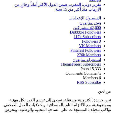
تقرير دولي: المغرب ضمن الدول الأكثر أماناً وخالٍ من
الإرهاب منذ أكثر من 15 سنة
الفيسبوك
الإعجابات
تويتر
متابعون
42,600
مشتركين
Dribbble
Followers
117k
Subscribers
Followers
3
VK
Members
Pinterest
Followers
276k
Members
انستغرام
متابعون
ThemeForest
Subscribers
Posts
15,333
Comments
Comments
Members
6
RSS
Subscribe
من نحن
نحن جريدة إلكترونية مستقلة، نسعى إلى تقديم الخبر بكل مهنية
وموضوعية، مع الالتزام التام بالمصداقية وأخلاقيات العمل الصحفي.
نواكب مختلف المستجدات على الساحة المحلية والوطنية، ونحرص