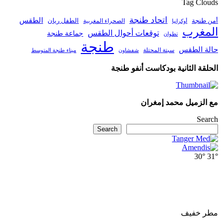
Tag Clouds
اتحاد طنجة
الطقس
أمن طنجة
الطفل ريان
الصحراء المغربية
أوكرانيا
المغرب
توقعات أحوال الطقس
جماعة طنجة
تطوان
طنجة
حالة الطقس
سبتة المحتلة
ميناء طنجة المتوسط
شفشاون
الحلقة الثانية بودكاست أنفو طنجة
مع الزميل محمد إمغران
Search
Search
30°
31°
مطر خفيف