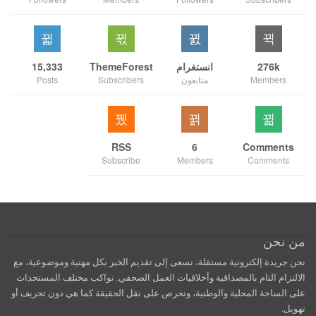
276k
انستغرام
ThemeForest
15,333
Members
متابعون
Subscribers
Posts
RSS
6
Comments
Subscribe
Members
Comments
من نحن
نحن جريدة إلكترونية مستقلة، نسعى إلى تقديم الخبر بكل مهنية وموضوعية، مع
الالتزام التام بالمصداقية وأخلاقيات العمل الصحفي. نواكب مختلف المستجدات
على الساحة المحلية والوطنية، ونحرص على نقل الحقيقة كما هي دون تحريف أو
تهويل.