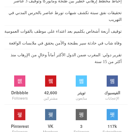
إحباط مخطط إرهابي خطير بين طنجة ومايوركا وتوقيف 3 عناصر
تحقيقات نفق سبتة تكشف شبهات تورط عناصر بالحرس المدني في
التهريب
توقيف أربعة أشخاص بكلميم بعد اعتداء على موظف بالقوات العمومية
وفاة شاب في حادثة سير بطنجة والأمن يحقق في ملابسات الواقعة
تقرير دولي: المغرب ضمن الدول الأكثر أماناً وخالٍ من الإرهاب منذ
أكثر من 15 سنة
الفيسبوك
تويتر
42,600
Dribbble
الإعجابات
متابعون
مشتركين
Followers
Pinterest
VK
3
117k
Followers
Members
Followers
Subscribers