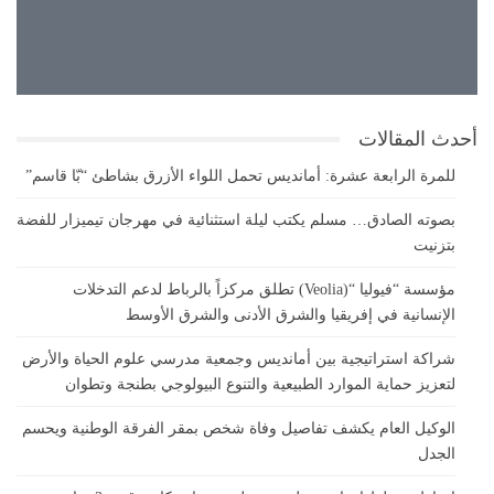
32°
غيوم متقطعة
31°
32°
أحدث المقالات
للمرة الرابعة عشرة: أمانديس تحمل اللواء الأزرق بشاطئ “بّا قاسم”
بصوته الصادق… مسلم يكتب ليلة استثنائية في مهرجان تيميزار للفضة
بتزنيت
مؤسسة “فيوليا “(Veolia) تطلق مركزاً بالرباط لدعم التدخلات
الإنسانية في إفريقيا والشرق الأدنى والشرق الأوسط
شراكة استراتيجية بين أمانديس وجمعية مدرسي علوم الحياة والأرض
لتعزيز حماية الموارد الطبيعية والتنوع البيولوجي بطنجة وتطوان
الوكيل العام يكشف تفاصيل وفاة شخص بمقر الفرقة الوطنية ويحسم
الجدل