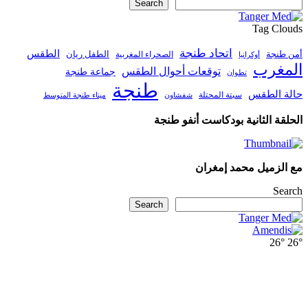
Search
Tag Clouds
اتحاد طنجة
الطقس
أمن طنجة
الطفل ريان
الصحراء المغربية
أوكرانيا
المغرب
توقعات أحوال الطقس
جماعة طنجة
تطوان
طنجة
حالة الطقس
سبتة المحتلة
ميناء طنجة المتوسط
شفشاون
الحلقة الثانية بودكاست أنفو طنجة
مع الزميل محمد إمغران
Search
Search
26°
26°