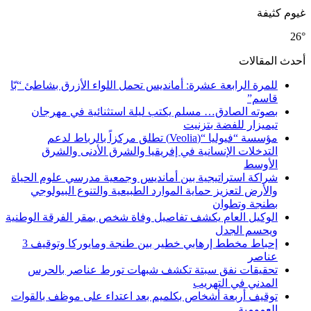
غيوم كثيفة
26°
أحدث المقالات
للمرة الرابعة عشرة: أمانديس تحمل اللواء الأزرق بشاطئ “بّا
قاسم”
بصوته الصادق… مسلم يكتب ليلة استثنائية في مهرجان
تيميزار للفضة بتزنيت
مؤسسة “فيوليا “(Veolia) تطلق مركزاً بالرباط لدعم
التدخلات الإنسانية في إفريقيا والشرق الأدنى والشرق
الأوسط
شراكة استراتيجية بين أمانديس وجمعية مدرسي علوم الحياة
والأرض لتعزيز حماية الموارد الطبيعية والتنوع البيولوجي
بطنجة وتطوان
الوكيل العام يكشف تفاصيل وفاة شخص بمقر الفرقة الوطنية
ويحسم الجدل
إحباط مخطط إرهابي خطير بين طنجة ومايوركا وتوقيف 3
عناصر
تحقيقات نفق سبتة تكشف شبهات تورط عناصر بالحرس
المدني في التهريب
توقيف أربعة أشخاص بكلميم بعد اعتداء على موظف بالقوات
العمومية