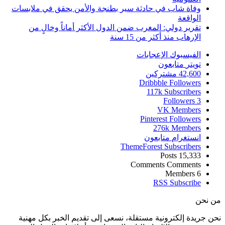
وفاة شاب في حادثة سير بطنجة والأمن يحقق في ملابسات
الواقعة
تقرير دولي: المغرب ضمن الدول الأكثر أماناً وخالٍ من
الإرهاب منذ أكثر من 15 سنة
الفيسبوك
الإعجابات
تويتر
متابعون
42,600
مشتركين
Dribbble
Followers
117k
Subscribers
Followers
3
VK
Members
Pinterest
Followers
276k
Members
انستغرام
متابعون
ThemeForest
Subscribers
Posts
15,333
Comments
Comments
Members
6
RSS
Subscribe
من نحن
نحن جريدة إلكترونية مستقلة، نسعى إلى تقديم الخبر بكل مهنية