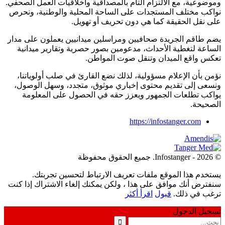
وموضوعية، مع الالتزام التام بالمصداقية وأخلاقيات العمل الصحفي.
نواكب مختلف المستجدات على الساحة المحلية والوطنية، ونحرص
على نقل الحقيقة كما هي دون تحريف أو تهويل.
يضم طاقم الجريدة صحافيين ومراسلين ميدانيين يعملون على مدار
الساعة لتغطية الأحداث، مدعومين بصور حصرية وتقارير ميدانية
تعكس واقع الميدان وتنقل صوت المواطن.
نؤمن بأن الإعلام مسؤولية، لذلك نضع القارئ في صلب أولوياتنا،
ونسعى إلى تقديم محتوى إخباري موثوق، متجدد، وسهل الوصول،
يواكب تطلعات الجمهور ويعزز حقه في الحصول على المعلومة
الصحيحة.
https://infostanger.com
© 2026 - Infostanger. جميع الحقوق محفوظة
يستخدم هذا الموقع ملفات تعريف الارتباط لتحسين تجربتك.
سنفترض أنك موافق على هذا ، ولكن يمكنك إلغاء الاشتراك إذا كنت
ترغب في ذلك.
قبول
اقرأ أكثر
تسجيل الدخول