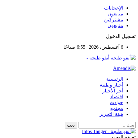
الإعجابات
متابعون
مشتركين
متابعون
تسجيل الدخول
6 أغسطس، 2026 | 6:55 صباحًا
أنفو طنجة -
الرئيسية
أخبار وطنية
أخر الأخبار
اقتصاد
حوادث
مجتمع
هيئة التحرير
تصفح الوسم