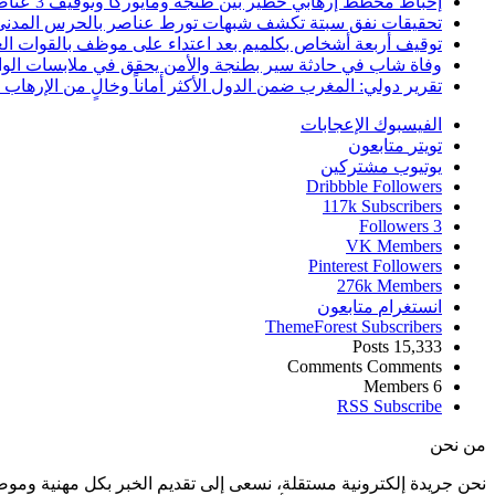
إحباط مخطط إرهابي خطير بين طنجة ومايوركا وتوقيف 3 عناصر
تحقيقات نفق سبتة تكشف شبهات تورط عناصر بالحرس المدني
توقيف أربعة أشخاص بكلميم بعد اعتداء على موظف بالقوات ال
وفاة شاب في حادثة سير بطنجة والأمن يحقق في ملابسات الوا
تقرير دولي: المغرب ضمن الدول الأكثر أماناً وخالٍ من الإرهاب منذ أ
الفيسبوك
الإعجابات
تويتر
متابعون
يوتيوب
مشتركين
Dribbble
Followers
117k
Subscribers
Followers
3
VK
Members
Pinterest
Followers
276k
Members
انستغرام
متابعون
ThemeForest
Subscribers
Posts
15,333
Comments
Comments
Members
6
RSS
Subscribe
من نحن
نحن جريدة إلكترونية مستقلة، نسعى إلى تقديم الخبر بكل مهنية ومو