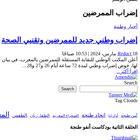
إضراب الممرضين
أخبار وطنية
إضراب وطني جديد للممرضين وتقنيي الصحة
18 مارس، 2024 | 10:53 صباحًا
Redact
أعلن المكتب الوطني للنقابة المستقلة للممرضين بالمغرب، في بيان 
لها، خوض إضراب وطني لمدة 72 ساعة أيام 26 و27 و28…
اقرأ أكثر...
Search
Search
Tag Clouds
الم
اتحاد طنجة
الطقس
أمن طنجة
الطفل ريان
الصحراء المغربية
أوكرانيا
الحلقة الثانية بودكاست أنفو طنجة