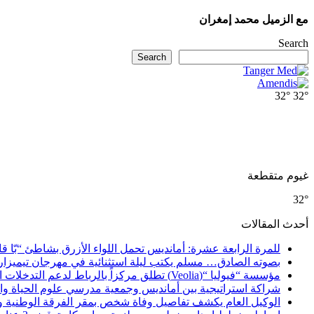
مع الزميل محمد إمغران
Search
Search
32°
32°
غيوم متقطعة
32°
أحدث المقالات
للمرة الرابعة عشرة: أمانديس تحمل اللواء الأزرق بشاطئ “بّا ق
بصوته الصادق… مسلم يكتب ليلة استثنائية في مهرجان تيميزار
مؤسسة “فيوليا “(Veolia) تطلق مركزاً بالرباط لدعم التدخلات الإنسانية في إفريقيا والشرق الأدنى والشرق الأوسط
شراكة استراتيجية بين أمانديس وجمعية مدرسي علوم الحياة والأ
الوكيل العام يكشف تفاصيل وفاة شخص بمقر الفرقة الوطنية 