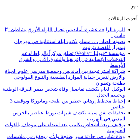
27°
أحدث المقالات
للمرة الرابعة عشرة: أمانديس تحمل اللواء الأزرق بشاطئ “بّا
قاسم”
بصوته الصادق… مسلم يكتب ليلة استثنائية في مهرجان
تيميزار للفضة بتزنيت
مؤسسة “فيوليا “(Veolia) تطلق مركزاً بالرباط لدعم
التدخلات الإنسانية في إفريقيا والشرق الأدنى والشرق
الأوسط
شراكة استراتيجية بين أمانديس وجمعية مدرسي علوم الحياة
والأرض لتعزيز حماية الموارد الطبيعية والتنوع البيولوجي
بطنجة وتطوان
الوكيل العام يكشف تفاصيل وفاة شخص بمقر الفرقة الوطنية
ويحسم الجدل
إحباط مخطط إرهابي خطير بين طنجة ومايوركا وتوقيف 3
عناصر
تحقيقات نفق سبتة تكشف شبهات تورط عناصر بالحرس
المدني في التهريب
توقيف أربعة أشخاص بكلميم بعد اعتداء على موظف بالقوات
العمومية
وفاة شاب في حادثة سير بطنجة والأمن يحقق في ملابسات