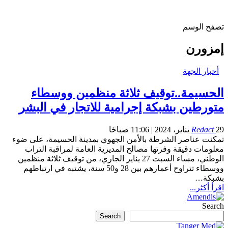
تصفح الوسم
إمزورن
أخبار الجهة
الحسيمة..توقيف ثلاثة منظمين ووسطاء
متورطين بشبكة إجرامية للاتجار في البشر
29 يناير، 2024 | 11:06 صباحًا
Redact
تمكنت عناصر الشرطة بالأمن الجهوي بمدينة الحسيمة، على ضوء
معلومات دقيقة وفرتها مصالح المديرية العامة لمراقبة التراب
الوطني، مساء السبت 27 يناير الجاري، من توقيف ثلاثة منظمين
ووسطاء تتراوح أعمارهم بين 28 و50 سنة، يشتبه في ارتباطهم
بشبكة…
اقرأ أكثر...
Search
Search