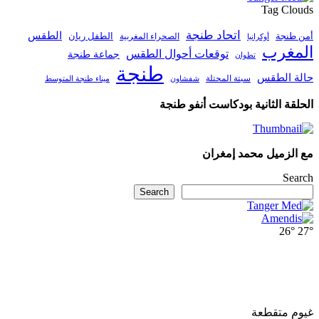
Tag Clouds
اتحاد طنجة
الطقس
أمن طنجة
الطفل ريان
الصحراء المغربية
أوكرانيا
المغرب
توقعات أحوال الطقس
جماعة طنجة
تطوان
طنجة
حالة الطقس
سبتة المحتلة
ميناء طنجة المتوسط
شفشاون
الحلقة الثانية بودكاست أنفو طنجة
مع الزميل محمد إمغران
Search
Search
26°
27°
غيوم متقطعة