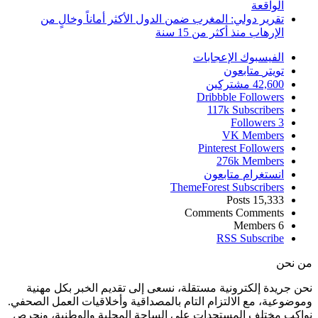
الواقعة
تقرير دولي: المغرب ضمن الدول الأكثر أماناً وخالٍ من
الإرهاب منذ أكثر من 15 سنة
الفيسبوك
الإعجابات
تويتر
متابعون
42,600
مشتركين
Dribbble
Followers
117k
Subscribers
Followers
3
VK
Members
Pinterest
Followers
276k
Members
انستغرام
متابعون
ThemeForest
Subscribers
Posts
15,333
Comments
Comments
Members
6
RSS
Subscribe
من نحن
نحن جريدة إلكترونية مستقلة، نسعى إلى تقديم الخبر بكل مهنية
وموضوعية، مع الالتزام التام بالمصداقية وأخلاقيات العمل الصحفي.
نواكب مختلف المستجدات على الساحة المحلية والوطنية، ونحرص