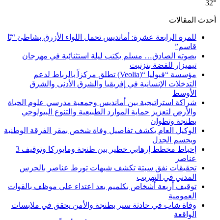
32°
أحدث المقالات
للمرة الرابعة عشرة: أمانديس تحمل اللواء الأزرق بشاطئ “بّا
قاسم”
بصوته الصادق… مسلم يكتب ليلة استثنائية في مهرجان
تيميزار للفضة بتزنيت
مؤسسة “فيوليا “(Veolia) تطلق مركزاً بالرباط لدعم
التدخلات الإنسانية في إفريقيا والشرق الأدنى والشرق
الأوسط
شراكة استراتيجية بين أمانديس وجمعية مدرسي علوم الحياة
والأرض لتعزيز حماية الموارد الطبيعية والتنوع البيولوجي
بطنجة وتطوان
الوكيل العام يكشف تفاصيل وفاة شخص بمقر الفرقة الوطنية
ويحسم الجدل
إحباط مخطط إرهابي خطير بين طنجة ومايوركا وتوقيف 3
عناصر
تحقيقات نفق سبتة تكشف شبهات تورط عناصر بالحرس
المدني في التهريب
توقيف أربعة أشخاص بكلميم بعد اعتداء على موظف بالقوات
العمومية
وفاة شاب في حادثة سير بطنجة والأمن يحقق في ملابسات
الواقعة