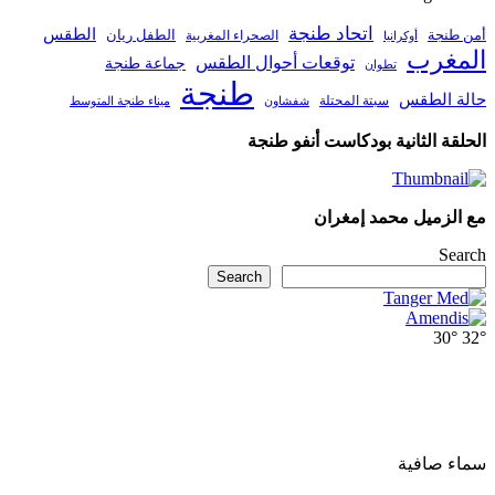
اتحاد طنجة
الطقس
أمن طنجة
الطفل ريان
الصحراء المغربية
أوكرانيا
المغرب
توقعات أحوال الطقس
جماعة طنجة
تطوان
طنجة
حالة الطقس
سبتة المحتلة
ميناء طنجة المتوسط
شفشاون
الحلقة الثانية بودكاست أنفو طنجة
مع الزميل محمد إمغران
Search
Search
30°
32°
سماء صافية