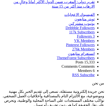
تقرير دولي: المغرب ضمن الدول الأكثر أماناً وخالٍ من
الإرهاب منذ أكثر من 15 سنة
الفيسبوك
الإعجابات
تويتر
متابعون
يوتيوب
مشتركين
Dribbble
Followers
117k
Subscribers
Followers
3
VK
Members
Pinterest
Followers
276k
Members
انستغرام
متابعون
ThemeForest
Subscribers
Posts
15,333
Comments
Comments
Members
6
RSS
Subscribe
من نحن
نحن جريدة إلكترونية مستقلة، نسعى إلى تقديم الخبر بكل مهنية
وموضوعية، مع الالتزام التام بالمصداقية وأخلاقيات العمل الصحفي.
نواكب مختلف المستجدات على الساحة المحلية والوطنية، ونحرص
على نقل الحقيقة كما هي دون تحريف أو تهويل.