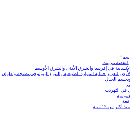
اسم”
 للفضة بتزنيت
رض لتعزيز حماية الموارد الطبيعية والتنوع البيولوجي بطنجة وتطوان
ويحسم الجدل
 في التهريب
عمومية
قعة
كثر من 15 سنة