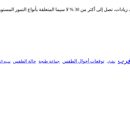
مع حلول شهر رمضان، تسجل أسعار مختلف أنواع التمور في المغرب، زيادات، تصل 
غرب
توقعات أحوال الطقس
جماعة طنجة
حالة الطقس
تطوان
سبتة ال