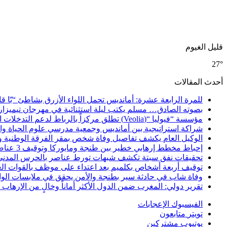
قليل الغيوم
27°
أحدث المقالات
للمرة الرابعة عشرة: أمانديس تحمل اللواء الأزرق بشاطئ “بّا ق
بصوته الصادق… مسلم يكتب ليلة استثنائية في مهرجان تيميزار
مؤسسة “فيوليا “(Veolia) تطلق مركزاً بالرباط لدعم التدخلات الإنسانية في إفريقيا والشرق الأدنى والشرق الأوسط
شراكة استراتيجية بين أمانديس وجمعية مدرسي علوم الحياة والأ
الوكيل العام يكشف تفاصيل وفاة شخص بمقر الفرقة الوطنية 
إحباط مخطط إرهابي خطير بين طنجة ومايوركا وتوقيف 3 عناصر
تحقيقات نفق سبتة تكشف شبهات تورط عناصر بالحرس المدني
توقيف أربعة أشخاص بكلميم بعد اعتداء على موظف بالقوات ال
وفاة شاب في حادثة سير بطنجة والأمن يحقق في ملابسات الوا
تقرير دولي: المغرب ضمن الدول الأكثر أماناً وخالٍ من الإرهاب منذ أ
الفيسبوك
الإعجابات
تويتر
متابعون
يوتيوب
مشتركين