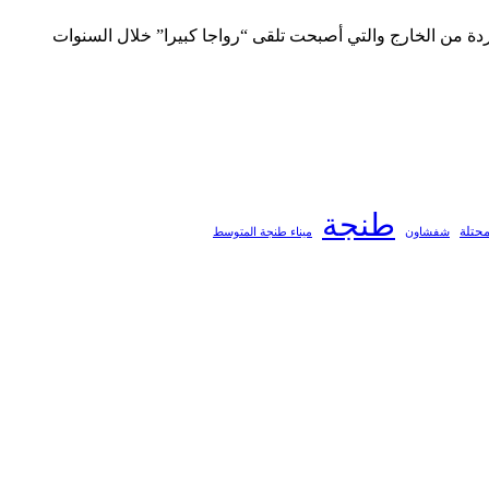
إلى أكثر من 30 % لا سيما المتعلقة بأنواع التمور المستوردة من الخارج والتي أصبحت تلقى “رواجا كبيرا” خلال السنوات
طنجة
محتلة
ميناء طنجة المتوسط
شفشاون