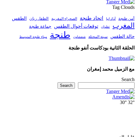
Tag Clouds
اتحاد طنجة
الطقس
أمن طنجة
الطفل ريان
الصحراء المغربية
أوكرانيا
المغرب
توقعات أحوال الطقس
جماعة طنجة
تطوان
طنجة
حالة الطقس
سبتة المحتلة
ميناء طنجة المتوسط
شفشاون
الحلقة الثانية بودكاست أنفو طنجة
مع الزميل محمد إمغران
Search
Search
30°
32°