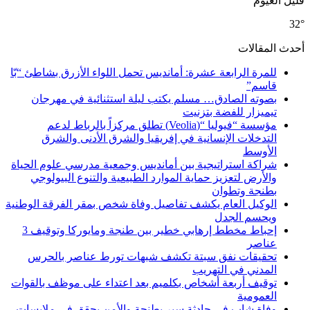
قليل الغيوم
32°
أحدث المقالات
للمرة الرابعة عشرة: أمانديس تحمل اللواء الأزرق بشاطئ “بّا
قاسم”
بصوته الصادق… مسلم يكتب ليلة استثنائية في مهرجان
تيميزار للفضة بتزنيت
مؤسسة “فيوليا “(Veolia) تطلق مركزاً بالرباط لدعم
التدخلات الإنسانية في إفريقيا والشرق الأدنى والشرق
الأوسط
شراكة استراتيجية بين أمانديس وجمعية مدرسي علوم الحياة
والأرض لتعزيز حماية الموارد الطبيعية والتنوع البيولوجي
بطنجة وتطوان
الوكيل العام يكشف تفاصيل وفاة شخص بمقر الفرقة الوطنية
ويحسم الجدل
إحباط مخطط إرهابي خطير بين طنجة ومايوركا وتوقيف 3
عناصر
تحقيقات نفق سبتة تكشف شبهات تورط عناصر بالحرس
المدني في التهريب
توقيف أربعة أشخاص بكلميم بعد اعتداء على موظف بالقوات
العمومية
وفاة شاب في حادثة سير بطنجة والأمن يحقق في ملابسات