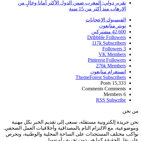
تقرير دولي: المغرب ضمن الدول الأكثر أماناً وخالٍ من
الإرهاب منذ أكثر من 15 سنة
الفيسبوك
الإعجابات
تويتر
متابعون
42,600
مشتركين
Dribbble
Followers
117k
Subscribers
Followers
3
VK
Members
Pinterest
Followers
276k
Members
انستغرام
متابعون
ThemeForest
Subscribers
Posts
15,333
Comments
Comments
Members
6
RSS
Subscribe
من نحن
نحن جريدة إلكترونية مستقلة، نسعى إلى تقديم الخبر بكل مهنية
وموضوعية، مع الالتزام التام بالمصداقية وأخلاقيات العمل الصحفي.
نواكب مختلف المستجدات على الساحة المحلية والوطنية، ونحرص
على نقل الحقيقة كما هي دون تحريف أو تهويل.