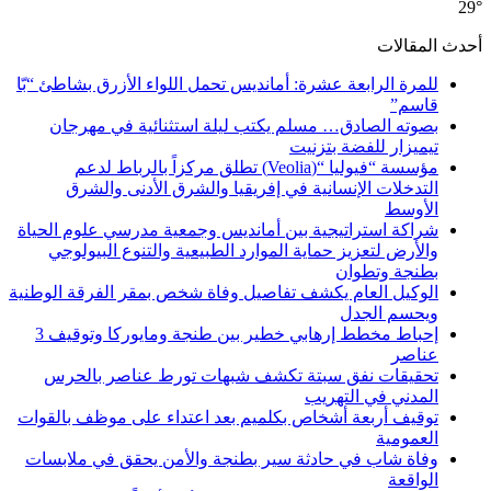
29°
أحدث المقالات
للمرة الرابعة عشرة: أمانديس تحمل اللواء الأزرق بشاطئ “بّا
قاسم”
بصوته الصادق… مسلم يكتب ليلة استثنائية في مهرجان
تيميزار للفضة بتزنيت
مؤسسة “فيوليا “(Veolia) تطلق مركزاً بالرباط لدعم
التدخلات الإنسانية في إفريقيا والشرق الأدنى والشرق
الأوسط
شراكة استراتيجية بين أمانديس وجمعية مدرسي علوم الحياة
والأرض لتعزيز حماية الموارد الطبيعية والتنوع البيولوجي
بطنجة وتطوان
الوكيل العام يكشف تفاصيل وفاة شخص بمقر الفرقة الوطنية
ويحسم الجدل
إحباط مخطط إرهابي خطير بين طنجة ومايوركا وتوقيف 3
عناصر
تحقيقات نفق سبتة تكشف شبهات تورط عناصر بالحرس
المدني في التهريب
توقيف أربعة أشخاص بكلميم بعد اعتداء على موظف بالقوات
العمومية
وفاة شاب في حادثة سير بطنجة والأمن يحقق في ملابسات
الواقعة