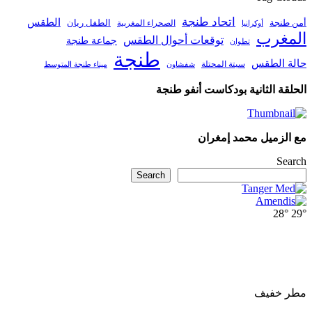
اتحاد طنجة
الطقس
أمن طنجة
الطفل ريان
الصحراء المغربية
أوكرانيا
المغرب
توقعات أحوال الطقس
جماعة طنجة
تطوان
طنجة
حالة الطقس
سبتة المحتلة
ميناء طنجة المتوسط
شفشاون
الحلقة الثانية بودكاست أنفو طنجة
مع الزميل محمد إمغران
Search
Search
28°
29°
مطر خفيف