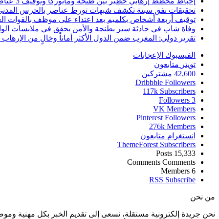
إحباط مخطط إرهابي خطير بين طنجة ومايوركا وتوقيف 3 عناصر
تحقيقات نفق سبتة تكشف شبهات تورط عناصر بالحرس المدني
توقيف أربعة أشخاص بكلميم بعد اعتداء على موظف بالقوات ال
وفاة شاب في حادثة سير بطنجة والأمن يحقق في ملابسات الوا
تقرير دولي: المغرب ضمن الدول الأكثر أماناً وخالٍ من الإرهاب منذ أ
الفيسبوك
الإعجابات
تويتر
متابعون
42,600
مشتركين
Dribbble
Followers
117k
Subscribers
Followers
3
VK
Members
Pinterest
Followers
276k
Members
انستغرام
متابعون
ThemeForest
Subscribers
Posts
15,333
Comments
Comments
Members
6
RSS
Subscribe
من نحن
نحن جريدة إلكترونية مستقلة، نسعى إلى تقديم الخبر بكل مهنية ومو