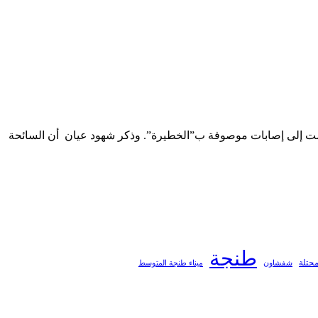
ت إلى إصابات موصوفة ب”الخطيرة”. وذكر شهود عيان أن السائحة
طنجة
محتلة
ميناء طنجة المتوسط
شفشاون