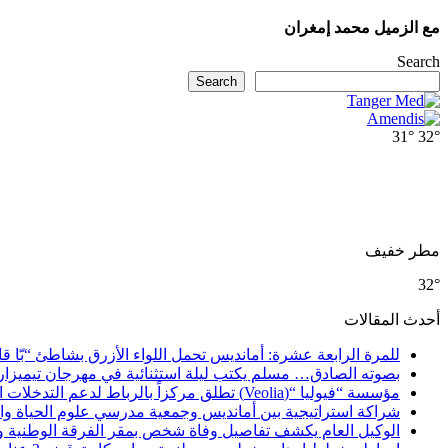
مع الزميل محمد إمغران
Search
Search
31°
32°
مطر خفيف
32°
أحدث المقالات
للمرة الرابعة عشرة: أمانديس تحمل اللواء الأزرق بشاطئ “بّا ق
بصوته الصادق… مسلم يكتب ليلة استثنائية في مهرجان تيميزار
مؤسسة “فيوليا “(Veolia) تطلق مركزاً بالرباط لدعم التدخلات الإنسانية في إفريقيا والشرق الأدنى والشرق الأوسط
شراكة استراتيجية بين أمانديس وجمعية مدرسي علوم الحياة والأ
الوكيل العام يكشف تفاصيل وفاة شخص بمقر الفرقة الوطنية 