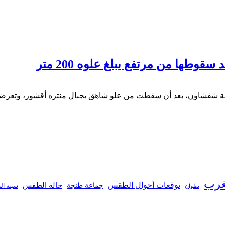
طها من مرتفع يبلغ علوه 200 متر
ينة شفشاون، بعد أن سقطت من علو شاهق بجبال منتزه أقشور، وتعرض
غرب
توقعات أحوال الطقس
جماعة طنجة
حالة الطقس
تطوان
سبتة ال