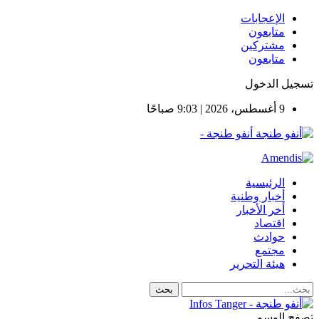
الإعجابات
متابعون
مشتركين
متابعون
تسجيل الدخول
9 أغسطس، 2026 | 9:03 صباحًا
أنفو طنجة -
الرئيسية
أخبار وطنية
أخر الأخبار
اقتصاد
حوادث
مجتمع
هيئة التحرير
تصفح الوسم