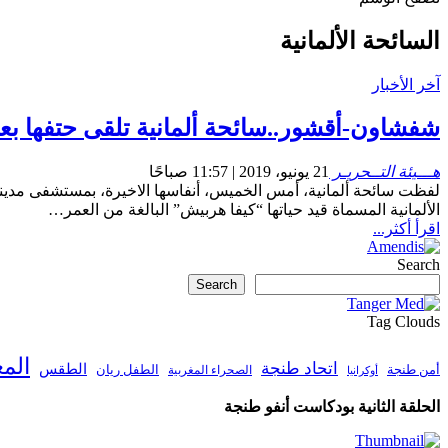
السائحة الألمانية
آخر الأخبار
شفشاون-أقشور..سائحة ألمانية تلقى حتفها بعد سقو
هـــيئة التــحريـر
21 يونيو، 2019 | 11:57 صباحًا
لفظت سائحة ألمانية، أمس الخميس، أنفاسها الاخيرة، بمستشفى مد
الألمانية المسماة قيد حياتها “كيفا هربيش” البالغة من العمر…
اقرأ أكثر...
Search
Search
Tag Clouds
الم
اتحاد طنجة
الطقس
أمن طنجة
الطفل ريان
الصحراء المغربية
أوكرانيا
الحلقة الثانية بودكاست أنفو طنجة