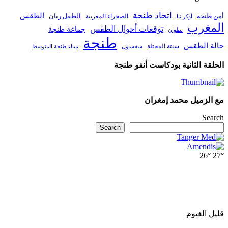
اتحاد طنجة
الطقس
أمن طنجة
الطفل ريان
الصحراء المغربية
أوكرانيا
المغرب
توقعات أحوال الطقس
جماعة طنجة
تطوان
طنجة
حالة الطقس
سبتة المحتلة
ميناء طنجة المتوسط
شفشاون
الحلقة الثانية بودكاست أنفو طنجة
مع الزميل محمد إمغران
Search
Search
26°
27°
قليل الغيوم