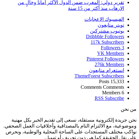
تقرير دولي: المغرب ضمن الدول الأكثر أماناً وخالٍ من
الإرهاب منذ أكثر من 15 سنة
الفيسبوك
الإعجابات
تويتر
متابعون
يوتيوب
مشتركين
Dribbble
Followers
117k
Subscribers
Followers
3
VK
Members
Pinterest
Followers
276k
Members
انستغرام
متابعون
ThemeForest
Subscribers
Posts
15,333
Comments
Comments
Members
6
RSS
Subscribe
من نحن
نحن جريدة إلكترونية مستقلة، نسعى إلى تقديم الخبر بكل مهنية
وموضوعية، مع الالتزام التام بالمصداقية وأخلاقيات العمل الصحفي.
نواكب مختلف المستجدات على الساحة المحلية والوطنية، ونحرص
على نقل الحقيقة كما هي دون تحريف أو تهويل.