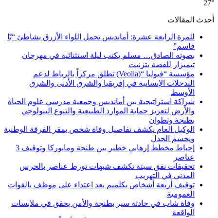
27°
أحدث المقالات
للمرة الرابعة عشرة: أمانديس تحمل اللواء الأزرق بشاطئ “بّا
قاسم”
بصوته الصادق… مسلم يكتب ليلة استثنائية في مهرجان
تيميزار للفضة بتزنيت
مؤسسة “فيوليا “(Veolia) تطلق مركزاً بالرباط لدعم
التدخلات الإنسانية في إفريقيا والشرق الأدنى والشرق
الأوسط
شراكة استراتيجية بين أمانديس وجمعية مدرسي علوم الحياة
والأرض لتعزيز حماية الموارد الطبيعية والتنوع البيولوجي
بطنجة وتطوان
الوكيل العام يكشف تفاصيل وفاة شخص بمقر الفرقة الوطنية
ويحسم الجدل
إحباط مخطط إرهابي خطير بين طنجة ومايوركا وتوقيف 3
عناصر
تحقيقات نفق سبتة تكشف شبهات تورط عناصر بالحرس
المدني في التهريب
توقيف أربعة أشخاص بكلميم بعد اعتداء على موظف بالقوات
العمومية
وفاة شاب في حادثة سير بطنجة والأمن يحقق في ملابسات
الواقعة