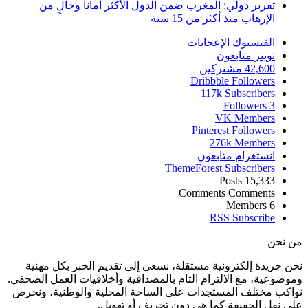
تقرير دولي: المغرب ضمن الدول الأكثر أماناً وخالٍ من
الإرهاب منذ أكثر من 15 سنة
الفيسبوك
الإعجابات
تويتر
متابعون
42,600
مشتركين
Dribbble
Followers
117k
Subscribers
Followers
3
VK
Members
Pinterest
Followers
276k
Members
انستغرام
متابعون
ThemeForest
Subscribers
Posts
15,333
Comments
Comments
Members
6
RSS
Subscribe
من نحن
نحن جريدة إلكترونية مستقلة، نسعى إلى تقديم الخبر بكل مهنية
وموضوعية، مع الالتزام التام بالمصداقية وأخلاقيات العمل الصحفي.
نواكب مختلف المستجدات على الساحة المحلية والوطنية، ونحرص
على نقل الحقيقة كما هي دون تحريف أو تهويل.