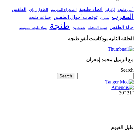
اتحاد طنجة
الطقس
أمن طنجة
الطفل ريان
الصحراء المغربية
أوكرانيا
المغرب
توقعات أحوال الطقس
جماعة طنجة
تطوان
طنجة
حالة الطقس
سبتة المحتلة
ميناء طنجة المتوسط
شفشاون
الحلقة الثانية بودكاست أنفو طنجة
مع الزميل محمد إمغران
Search
Search
30°
31°
قليل الغيوم