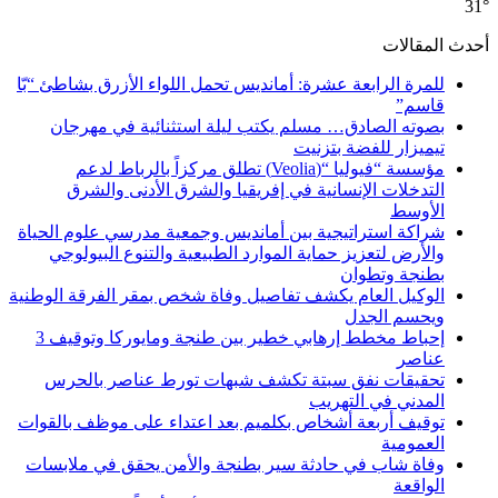
31°
أحدث المقالات
للمرة الرابعة عشرة: أمانديس تحمل اللواء الأزرق بشاطئ “بّا
قاسم”
بصوته الصادق… مسلم يكتب ليلة استثنائية في مهرجان
تيميزار للفضة بتزنيت
مؤسسة “فيوليا “(Veolia) تطلق مركزاً بالرباط لدعم
التدخلات الإنسانية في إفريقيا والشرق الأدنى والشرق
الأوسط
شراكة استراتيجية بين أمانديس وجمعية مدرسي علوم الحياة
والأرض لتعزيز حماية الموارد الطبيعية والتنوع البيولوجي
بطنجة وتطوان
الوكيل العام يكشف تفاصيل وفاة شخص بمقر الفرقة الوطنية
ويحسم الجدل
إحباط مخطط إرهابي خطير بين طنجة ومايوركا وتوقيف 3
عناصر
تحقيقات نفق سبتة تكشف شبهات تورط عناصر بالحرس
المدني في التهريب
توقيف أربعة أشخاص بكلميم بعد اعتداء على موظف بالقوات
العمومية
وفاة شاب في حادثة سير بطنجة والأمن يحقق في ملابسات
الواقعة