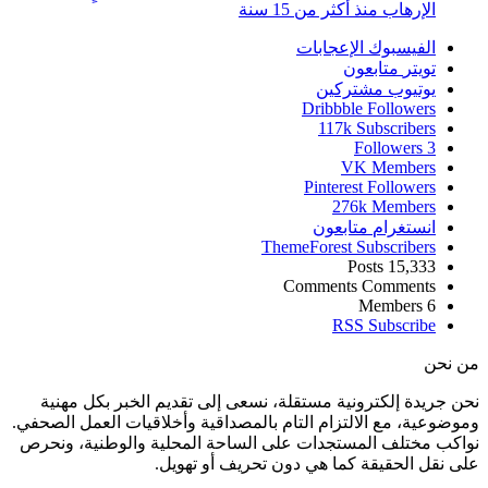
الإرهاب منذ أكثر من 15 سنة
الفيسبوك
الإعجابات
تويتر
متابعون
يوتيوب
مشتركين
Dribbble
Followers
117k
Subscribers
Followers
3
VK
Members
Pinterest
Followers
276k
Members
انستغرام
متابعون
ThemeForest
Subscribers
Posts
15,333
Comments
Comments
Members
6
RSS
Subscribe
من نحن
نحن جريدة إلكترونية مستقلة، نسعى إلى تقديم الخبر بكل مهنية
وموضوعية، مع الالتزام التام بالمصداقية وأخلاقيات العمل الصحفي.
نواكب مختلف المستجدات على الساحة المحلية والوطنية، ونحرص
على نقل الحقيقة كما هي دون تحريف أو تهويل.