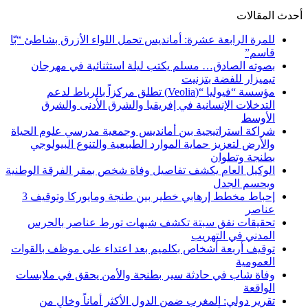
أحدث المقالات
للمرة الرابعة عشرة: أمانديس تحمل اللواء الأزرق بشاطئ “بّا
قاسم”
بصوته الصادق… مسلم يكتب ليلة استثنائية في مهرجان
تيميزار للفضة بتزنيت
مؤسسة “فيوليا “(Veolia) تطلق مركزاً بالرباط لدعم
التدخلات الإنسانية في إفريقيا والشرق الأدنى والشرق
الأوسط
شراكة استراتيجية بين أمانديس وجمعية مدرسي علوم الحياة
والأرض لتعزيز حماية الموارد الطبيعية والتنوع البيولوجي
بطنجة وتطوان
الوكيل العام يكشف تفاصيل وفاة شخص بمقر الفرقة الوطنية
ويحسم الجدل
إحباط مخطط إرهابي خطير بين طنجة ومايوركا وتوقيف 3
عناصر
تحقيقات نفق سبتة تكشف شبهات تورط عناصر بالحرس
المدني في التهريب
توقيف أربعة أشخاص بكلميم بعد اعتداء على موظف بالقوات
العمومية
وفاة شاب في حادثة سير بطنجة والأمن يحقق في ملابسات
الواقعة
تقرير دولي: المغرب ضمن الدول الأكثر أماناً وخالٍ من