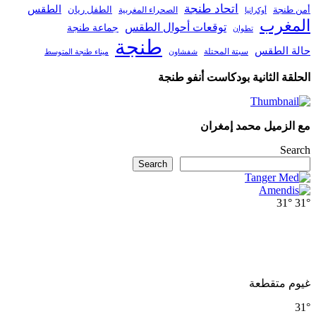
اتحاد طنجة
الطقس
أمن طنجة
الطفل ريان
الصحراء المغربية
أوكرانيا
المغرب
توقعات أحوال الطقس
جماعة طنجة
تطوان
طنجة
حالة الطقس
سبتة المحتلة
ميناء طنجة المتوسط
شفشاون
الحلقة الثانية بودكاست أنفو طنجة
مع الزميل محمد إمغران
Search
Search
31°
31°
غيوم متقطعة
31°