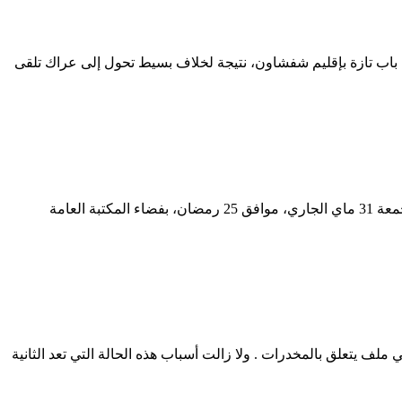
الدردارة، دائرة باب تازة بإقليم شفشاون، نتيجة لخلاف بسيط تحول إلى عراك تلقى
ضمن برنامج ليالي رمضان، وبإشراف من وزارة الثقافة والاتصال، تختتم دار الشعر بتطوان برنامج ليالي رمضان بإقامة “ليلة الزجل”، يوم الجمعة 31 ماي الجاري، موافق 25 رمضان، بفضاء المكتبة العامة
ن مواليد 1995 ، كان قد أدين بسنة و أربعة أشهر حبسا في ملف يتعلق بالمخدرات . ولا زالت أسباب هذه الحالة التي تعد الثانية