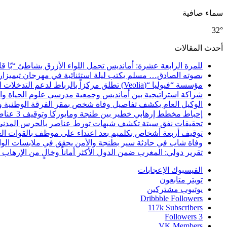
سماء صافية
32°
أحدث المقالات
للمرة الرابعة عشرة: أمانديس تحمل اللواء الأزرق بشاطئ “بّا ق
بصوته الصادق… مسلم يكتب ليلة استثنائية في مهرجان تيميزار
مؤسسة “فيوليا “(Veolia) تطلق مركزاً بالرباط لدعم التدخلات الإنسانية في إفريقيا والشرق الأدنى والشرق الأوسط
شراكة استراتيجية بين أمانديس وجمعية مدرسي علوم الحياة والأ
الوكيل العام يكشف تفاصيل وفاة شخص بمقر الفرقة الوطنية 
إحباط مخطط إرهابي خطير بين طنجة ومايوركا وتوقيف 3 عناصر
تحقيقات نفق سبتة تكشف شبهات تورط عناصر بالحرس المدني
توقيف أربعة أشخاص بكلميم بعد اعتداء على موظف بالقوات ال
وفاة شاب في حادثة سير بطنجة والأمن يحقق في ملابسات الوا
تقرير دولي: المغرب ضمن الدول الأكثر أماناً وخالٍ من الإرهاب منذ أ
الفيسبوك
الإعجابات
تويتر
متابعون
يوتيوب
مشتركين
Dribbble
Followers
117k
Subscribers
Followers
3
VK
Members