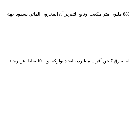
أفاد تقرير للمديرية العامة للمياه، التابعة لوزارة التجهيز والماء، بأن المخزون المائي للسدود الواقعة بتراب جهة طنجة-تطوان-الحسيمة يفوق 880 مليون متر مكعب. وتابع التقرير أن المخزون المائي بسدود جهة
يواصل فريق المغرب التطواني، الطريق نحو العودة سريعا لأجواء البطولة الوطنية الاحترافية انوي، وهو متصدر لبطولة القسم الثاني بـ 41 نقطة بفارق 7 عن أقرب مطارديه اتحاد تواركة، و بـ 10 نقاط عن رجاء