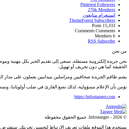
Pinterest
Followers
276k
Members
انستغرام
متابعون
ThemeForest
Subscribers
Posts
15,333
Comments
Comments
Members
6
RSS
Subscribe
من نحن
نحن جريدة إلكترونية مستقلة، نسعى إلى تقديم الخبر بكل مهنية ومو
الحقيقة كما هي دون تحريف أو تهويل.
يضم طاقم الجريدة صحافيين ومراسلين ميدانيين يعملون على مدار ال
نؤمن بأن الإعلام مسؤولية، لذلك نضع القارئ في صلب أولوياتنا، و
https://infostanger.com
© 2026 - Infostanger. جميع الحقوق محفوظة
يستخدم هذا الموقع ملفات تعريف الارتباط لتحسين تجربتك. سنفترض أ