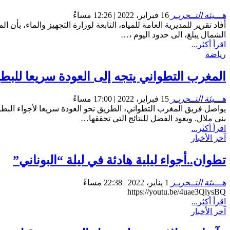
هـــيئة التــحريـر
16 فبراير، 2022 | 12:26 مساءً
الشمال يبلغ، الى حدود اليوم ،…
اقرأ أكثر...
رياضة
المغرب التطواني يتجه إلى العودة سريعا للبطول
هـــيئة التــحريـر
15 فبراير، 2022 | 17:00 مساءً
بني ملال. ويعود الفضل للنتائج التي تحققها…
اقرأ أكثر...
آخر الأخبار
تطوان..أجواء ليلية هادئة في ليلة “البوناني”
هـــيئة التــحريـر
1 يناير، 2022 | 22:38 مساءً
https://youtu.be/4uae3QlysBQ
اقرأ أكثر...
آخر الأخبار