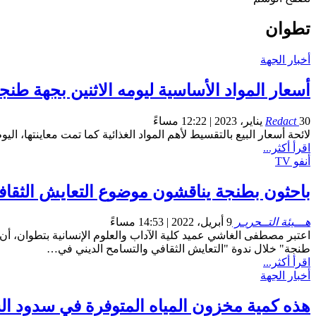
تطوان
أخبار الجهة
أسعار المواد الأساسية ليومه الاثنين بجهة ط
30 يناير، 2023 | 12:22 مساءً
Redact
لائحة أسعار البيع بالتقسيط لأهم المواد الغذائية كما تمت معاينتها، ال
اقرأ أكثر...
أنفو TV
باحثون بطنجة يناقشون موضوع التعايش الثقاف
هـــيئة التــحريـر
9 أبريل، 2022 | 14:53 مساءً
اعتبر مصطفى الغاشي عميد كلية الآداب والعلوم الإنسانية بتطوان، أ
طنجة" خلال ندوة "التعايش الثقافي والتسامح الديني في…
اقرأ أكثر...
أخبار الجهة
هذه كمية مخزون المياه المتوفرة في سدود ا