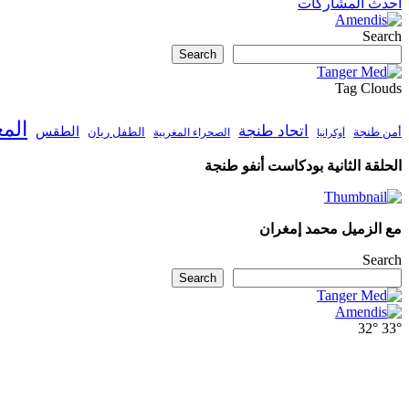
أحدث المشاركات
Search
Search
Tag Clouds
الم
اتحاد طنجة
الطقس
أمن طنجة
الطفل ريان
الصحراء المغربية
أوكرانيا
الحلقة الثانية بودكاست أنفو طنجة
مع الزميل محمد إمغران
Search
Search
32°
33°