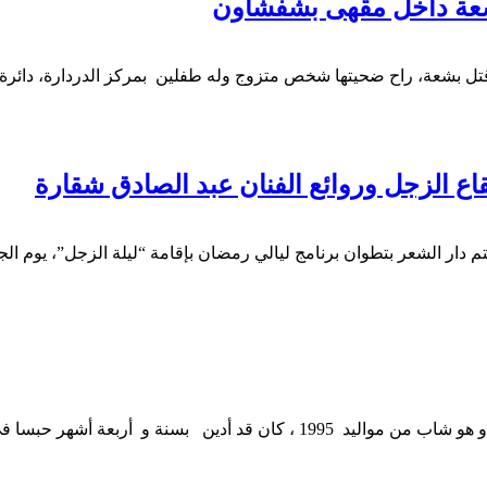
شعة داخل مقهى بشفشاون
 الجمعة 6 شتنبر، على وقع جريمة قتل بشعة، راح ضحيتها شخص متزوج وله طفلين بمركز 
اع الزجل وروائع الفنان عبد الصادق شقارة
أقدم نزيل بالسجن المحلي لتطوان صباح اليوم الجمعة ، على الإنتحار، و هو شاب م