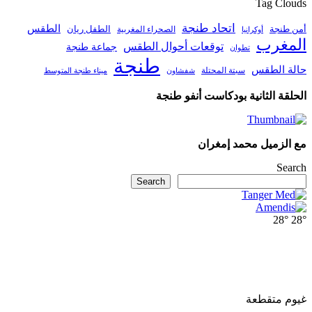
Tag Clouds
اتحاد طنجة
الطقس
أمن طنجة
الطفل ريان
الصحراء المغربية
أوكرانيا
المغرب
توقعات أحوال الطقس
جماعة طنجة
تطوان
طنجة
حالة الطقس
سبتة المحتلة
ميناء طنجة المتوسط
شفشاون
الحلقة الثانية بودكاست أنفو طنجة
مع الزميل محمد إمغران
Search
Search
28°
28°
غيوم متقطعة