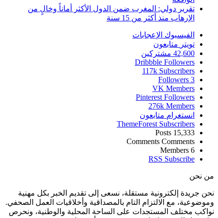
تقرير دولي: المغرب ضمن الدول الأكثر أماناً وخالٍ من
الإرهاب منذ أكثر من 15 سنة
الفيسبوك
الإعجابات
تويتر
متابعون
42,600
مشتركين
Dribbble
Followers
117k
Subscribers
Followers
3
VK
Members
Pinterest
Followers
276k
Members
انستغرام
متابعون
ThemeForest
Subscribers
Posts
15,333
Comments
Comments
Members
6
RSS
Subscribe
من نحن
نحن جريدة إلكترونية مستقلة، نسعى إلى تقديم الخبر بكل مهنية
وموضوعية، مع الالتزام التام بالمصداقية وأخلاقيات العمل الصحفي.
نواكب مختلف المستجدات على الساحة المحلية والوطنية، ونحرص