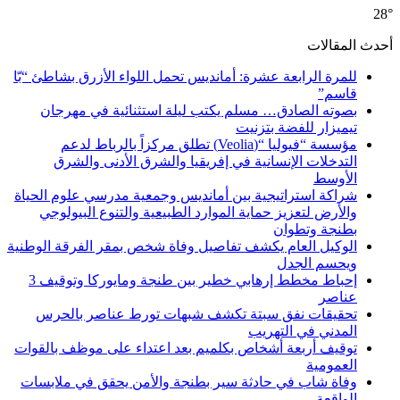
28°
أحدث المقالات
للمرة الرابعة عشرة: أمانديس تحمل اللواء الأزرق بشاطئ “بّا
قاسم”
بصوته الصادق… مسلم يكتب ليلة استثنائية في مهرجان
تيميزار للفضة بتزنيت
مؤسسة “فيوليا “(Veolia) تطلق مركزاً بالرباط لدعم
التدخلات الإنسانية في إفريقيا والشرق الأدنى والشرق
الأوسط
شراكة استراتيجية بين أمانديس وجمعية مدرسي علوم الحياة
والأرض لتعزيز حماية الموارد الطبيعية والتنوع البيولوجي
بطنجة وتطوان
الوكيل العام يكشف تفاصيل وفاة شخص بمقر الفرقة الوطنية
ويحسم الجدل
إحباط مخطط إرهابي خطير بين طنجة ومايوركا وتوقيف 3
عناصر
تحقيقات نفق سبتة تكشف شبهات تورط عناصر بالحرس
المدني في التهريب
توقيف أربعة أشخاص بكلميم بعد اعتداء على موظف بالقوات
العمومية
وفاة شاب في حادثة سير بطنجة والأمن يحقق في ملابسات
الواقعة