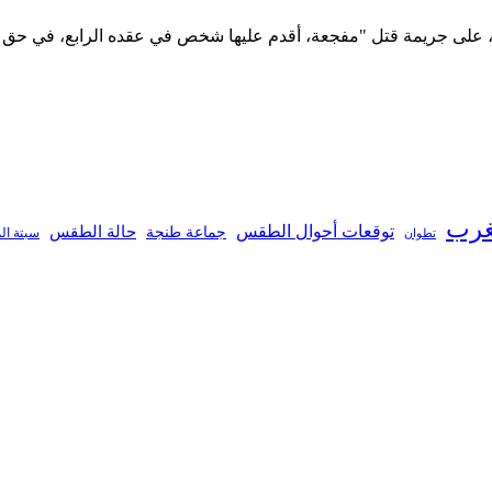
مة، على جريمة قتل "مفجعة، أقدم عليها شخص في عقده الرابع، في حق اب
غرب
توقعات أحوال الطقس
جماعة طنجة
حالة الطقس
تطوان
سبتة ال