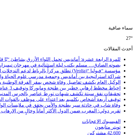
سماء صافية
27°
أحدث المقالات
للمرة الرابعة عشرة: أمانديس تحمل اللواء الأزرق بشاطئ “بّا ق
بصوته الصادق… مسلم يكتب ليلة استثنائية في مهرجان تيميزار
مؤسسة “فيوليا “(Veolia) تطلق مركزاً بالرباط لدعم التدخلات الإنسانية في إفريقيا والشرق الأدنى والشرق الأوسط
شراكة استراتيجية بين أمانديس وجمعية مدرسي علوم الحياة والأ
الوكيل العام يكشف تفاصيل وفاة شخص بمقر الفرقة الوطنية 
إحباط مخطط إرهابي خطير بين طنجة ومايوركا وتوقيف 3 عناصر
تحقيقات نفق سبتة تكشف شبهات تورط عناصر بالحرس المدني
توقيف أربعة أشخاص بكلميم بعد اعتداء على موظف بالقوات ال
وفاة شاب في حادثة سير بطنجة والأمن يحقق في ملابسات الوا
تقرير دولي: المغرب ضمن الدول الأكثر أماناً وخالٍ من الإرهاب منذ أ
الفيسبوك
الإعجابات
تويتر
متابعون
42,600
مشتركين