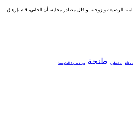
نته الرضيعة و زوجته. و قال مصادر محلية، أن الجاني، قام بإزهاق
طنجة
محتلة
ميناء طنجة المتوسط
شفشاون