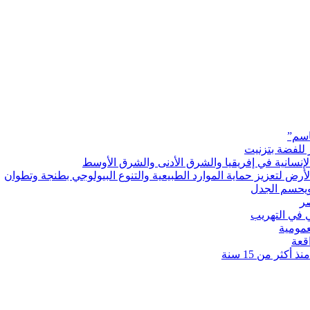
اسم”
 للفضة بتزنيت
رض لتعزيز حماية الموارد الطبيعية والتنوع البيولوجي بطنجة وتطوان
ويحسم الجدل
 في التهريب
عمومية
قعة
كثر من 15 سنة