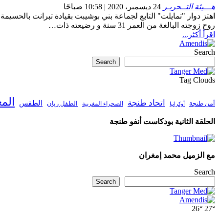
هـــيئة التــحريـر
24 ديسمبر، 2020 | 10:58 صباحًا
اهتز دوار "تمايلت" التابع لجماعة بني بوشيبت بقيادة تبرانت بالحسي
روح زوجته البالغة من العمر 31 سنة و رضيعته ذات…
اقرأ أكثر...
Search
Search
Tag Clouds
الم
اتحاد طنجة
الطقس
أمن طنجة
الطفل ريان
الصحراء المغربية
أوكرانيا
الحلقة الثانية بودكاست أنفو طنجة
مع الزميل محمد إمغران
Search
Search
26°
27°