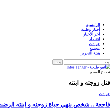
الرئيسية
أخبار وطنية
أخر الأخبار
اقتصاد
حوادث
مجتمع
هيئة التحرير
تصفح الوسم
قتل زوجته و ابنته
حوادث
فاجعة .. شخص ينهي حياة زوجته و ابنته الرضي