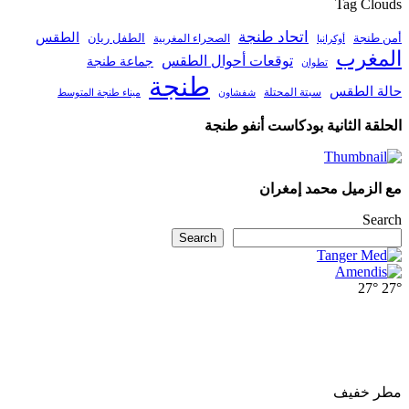
Tag Clouds
اتحاد طنجة
الطقس
أمن طنجة
الطفل ريان
الصحراء المغربية
أوكرانيا
المغرب
توقعات أحوال الطقس
جماعة طنجة
تطوان
طنجة
حالة الطقس
سبتة المحتلة
ميناء طنجة المتوسط
شفشاون
الحلقة الثانية بودكاست أنفو طنجة
مع الزميل محمد إمغران
Search
Search
27°
27°
مطر خفيف