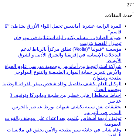
27°
أحدث المقالات
للمرة الرابعة عشرة: أمانديس تحمل اللواء الأزرق بشاطئ “بّا
قاسم”
بصوته الصادق… مسلم يكتب ليلة استثنائية في مهرجان
تيميزار للفضة بتزنيت
مؤسسة “فيوليا “(Veolia) تطلق مركزاً بالرباط لدعم
التدخلات الإنسانية في إفريقيا والشرق الأدنى والشرق
الأوسط
شراكة استراتيجية بين أمانديس وجمعية مدرسي علوم الحياة
والأرض لتعزيز حماية الموارد الطبيعية والتنوع البيولوجي
بطنجة وتطوان
الوكيل العام يكشف تفاصيل وفاة شخص بمقر الفرقة الوطنية
ويحسم الجدل
إحباط مخطط إرهابي خطير بين طنجة ومايوركا وتوقيف 3
عناصر
تحقيقات نفق سبتة تكشف شبهات تورط عناصر بالحرس
المدني في التهريب
توقيف أربعة أشخاص بكلميم بعد اعتداء على موظف بالقوات
العمومية
وفاة شاب في حادثة سير بطنجة والأمن يحقق في ملابسات
الواقعة