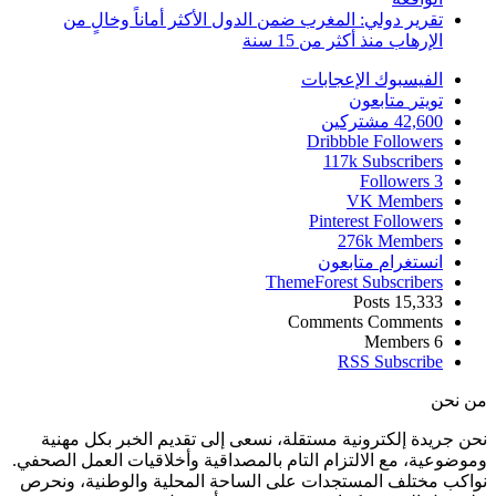
تقرير دولي: المغرب ضمن الدول الأكثر أماناً وخالٍ من
الإرهاب منذ أكثر من 15 سنة
الفيسبوك
الإعجابات
تويتر
متابعون
42,600
مشتركين
Dribbble
Followers
117k
Subscribers
Followers
3
VK
Members
Pinterest
Followers
276k
Members
انستغرام
متابعون
ThemeForest
Subscribers
Posts
15,333
Comments
Comments
Members
6
RSS
Subscribe
من نحن
نحن جريدة إلكترونية مستقلة، نسعى إلى تقديم الخبر بكل مهنية
وموضوعية، مع الالتزام التام بالمصداقية وأخلاقيات العمل الصحفي.
نواكب مختلف المستجدات على الساحة المحلية والوطنية، ونحرص