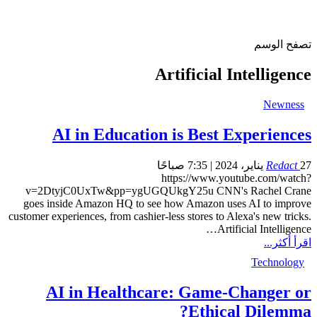
تصفح الوسم
Artificial Intelligence
Newness
AI in Education is Best Experiences
27 يناير، 2024 | 7:35 صباحًا
Redact
https://www.youtube.com/watch?
v=2DtyjC0UxTw&pp=ygUGQUkgY25u CNN's Rachel Crane
goes inside Amazon HQ to see how Amazon uses AI to improve
customer experiences, from cashier-less stores to Alexa's new tricks.
…
Artificial Intelligence
اقرأ أكثر...
Technology
AI in Healthcare: Game-Changer or
Ethical Dilemma?