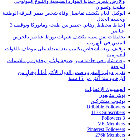
والأرض لتعزيز حماية الموارد الطبيعية والتنوع البيولوجي
بطنجة وتطوان
الوكيل العام يكشف تفاصيل وفاة شخص بمقر الفرقة الوطنية
ويحسم الجدل
إحباط مخطط إرهابي خطير بين طنجة ومايوركا وتوقيف 3
عناصر
تحقيقات نفق سبتة تكشف شبهات تورط عناصر بالحرس
المدني في التهريب
توقيف أربعة أشخاص بكلميم بعد اعتداء على موظف بالقوات
العمومية
وفاة شاب في حادثة سير بطنجة والأمن يحقق في ملابسات
الواقعة
تقرير دولي: المغرب ضمن الدول الأكثر أماناً وخالٍ من
الإرهاب منذ أكثر من 15 سنة
الفيسبوك
الإعجابات
تويتر
متابعون
يوتيوب
مشتركين
Dribbble
Followers
117k
Subscribers
Followers
3
VK
Members
Pinterest
Followers
276k
Members