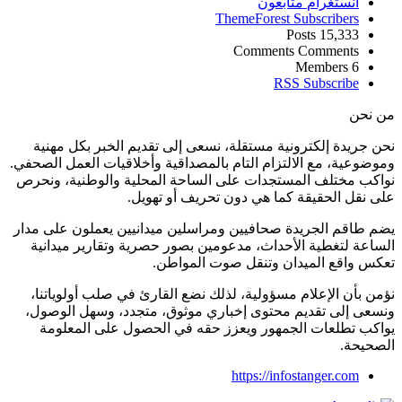
انستغرام
متابعون
ThemeForest
Subscribers
Posts
15,333
Comments
Comments
Members
6
RSS
Subscribe
من نحن
نحن جريدة إلكترونية مستقلة، نسعى إلى تقديم الخبر بكل مهنية
وموضوعية، مع الالتزام التام بالمصداقية وأخلاقيات العمل الصحفي.
نواكب مختلف المستجدات على الساحة المحلية والوطنية، ونحرص
على نقل الحقيقة كما هي دون تحريف أو تهويل.
يضم طاقم الجريدة صحافيين ومراسلين ميدانيين يعملون على مدار
الساعة لتغطية الأحداث، مدعومين بصور حصرية وتقارير ميدانية
تعكس واقع الميدان وتنقل صوت المواطن.
نؤمن بأن الإعلام مسؤولية، لذلك نضع القارئ في صلب أولوياتنا،
ونسعى إلى تقديم محتوى إخباري موثوق، متجدد، وسهل الوصول،
يواكب تطلعات الجمهور ويعزز حقه في الحصول على المعلومة
الصحيحة.
https://infostanger.com