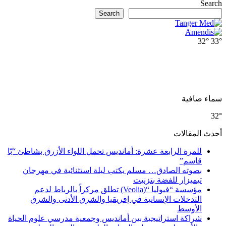
Search
Search
32°
33°
سماء صافية
32°
أحدث المقالات
للمرة الرابعة عشرة: أمانديس تحمل اللواء الأزرق بشاطئ “بّا
قاسم”
بصوته الصادق… مسلم يكتب ليلة استثنائية في مهرجان
تيميزار للفضة بتزنيت
مؤسسة “فيوليا “(Veolia) تطلق مركزاً بالرباط لدعم
التدخلات الإنسانية في إفريقيا والشرق الأدنى والشرق
الأوسط
شراكة استراتيجية بين أمانديس وجمعية مدرسي علوم الحياة