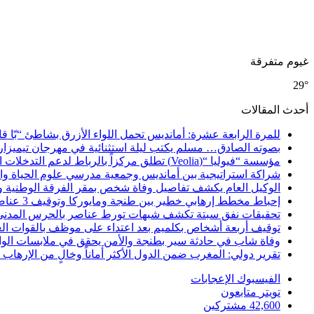
غيوم متفرقة
29°
أحدث المقالات
للمرة الرابعة عشرة: أمانديس تحمل اللواء الأزرق بشاطئ “بّا ق
بصوته الصادق… مسلم يكتب ليلة استثنائية في مهرجان تيميزار
مؤسسة “فيوليا “(Veolia) تطلق مركزاً بالرباط لدعم التدخلات الإنسانية في إفريقيا والشرق الأدنى والشرق الأوسط
شراكة استراتيجية بين أمانديس وجمعية مدرسي علوم الحياة والأ
الوكيل العام يكشف تفاصيل وفاة شخص بمقر الفرقة الوطنية 
إحباط مخطط إرهابي خطير بين طنجة ومايوركا وتوقيف 3 عناصر
تحقيقات نفق سبتة تكشف شبهات تورط عناصر بالحرس المدني
توقيف أربعة أشخاص بكلميم بعد اعتداء على موظف بالقوات ال
وفاة شاب في حادثة سير بطنجة والأمن يحقق في ملابسات الوا
تقرير دولي: المغرب ضمن الدول الأكثر أماناً وخالٍ من الإرهاب منذ أ
الفيسبوك
الإعجابات
تويتر
متابعون
42,600
مشتركين