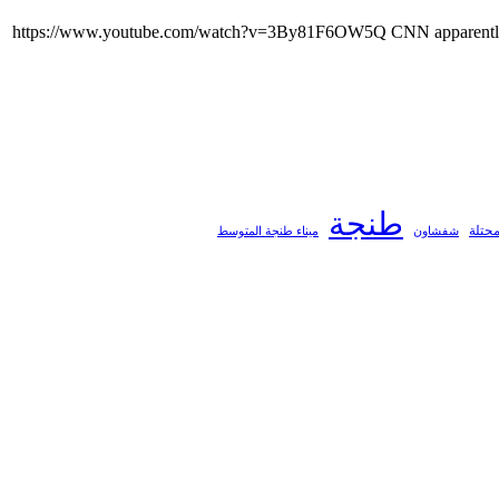
https://www.youtube.com/watch?v=3By81F6OW5Q CNN apparently us
طنجة
محتلة
ميناء طنجة المتوسط
شفشاون