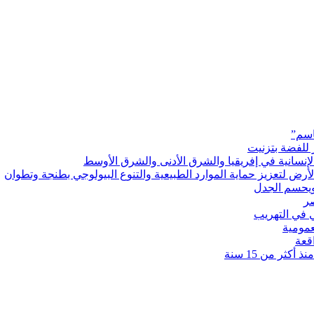
اسم”
 للفضة بتزنيت
رض لتعزيز حماية الموارد الطبيعية والتنوع البيولوجي بطنجة وتطوان
ويحسم الجدل
 في التهريب
عمومية
قعة
كثر من 15 سنة